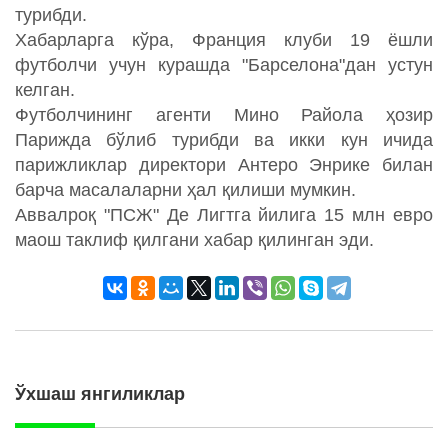
турибди.
Хабарларга кўра, Франция клуби 19 ёшли
футболчи учун курашда "Барселона"дан устун
келган.
Футболчининг агенти Мино Райола ҳозир
Парижда бўлиб турибди ва икки кун ичида
парижликлар директори Антеро Энрике билан
барча масалаларни ҳал қилиши мумкин.
Аввалроқ "ПСЖ" Де Лигтга йилига 15 млн евро
маош таклиф қилгани хабар қилинган эди.
Ўхшаш янгиликлар