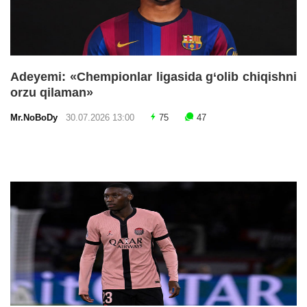
Adeyemi: «Chempionlar ligasida g‘olib chiqishni
orzu qilaman»
Mr.NoBoDy
30.07.2026 13:00
75
47