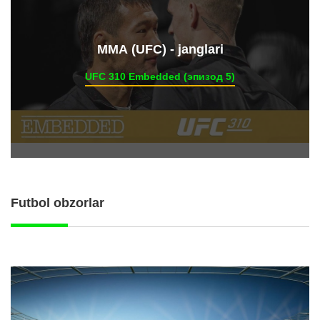
ММА (UFC) - janglari
UFC 310 Embedded (эпизод 5)
Futbol obzorlar