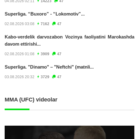
04.08.2026 02:11
14223
47
Superliga. “Buxoro” - “Lokomotiv”...
02.08.2026 03:08
7162
47
Kabo-verdelik darvozabon Vozinya faoliyatini Marokashda
davom ettirishi...
02.08.2026 01:08
3909
47
Superliga. "Dinamo" – "Neftchi" (matnli...
03.08.2026 20:32
3729
47
MMA (UFC) videolar