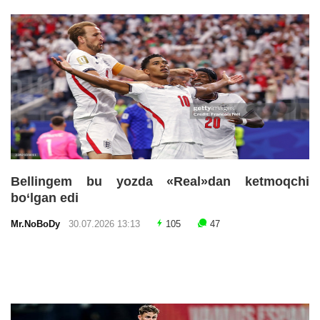
Bellingem bu yozda «Real»dan ketmoqchi
bo‘lgan edi
Mr.NoBoDy
30.07.2026 13:13
105
47