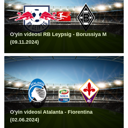
O'yin videosi RB Leypsig - Borussiya M
(09.11.2024)
O'yin videosi Atalanta - Fiorentina
(02.06.2024)