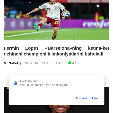
Fermin Lopes «Barselona»ning ketma-ket
uchinchi chempionlik imkoniyatlarini baholadi
Mr.NoBoDy
30.07.2026 13:00
72
47
livefutbol.net
Would like to send you notifications
Discard
Allow