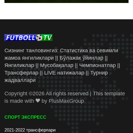
Сизнинг танловингиз: Статистика ва севимли
жамоа янгиликлари || Бўлажак ўйинлар ||
Янгиликлар || Мусобақалар || Чемпионатлар ||
Трансферлар || LIVE натижалар || Турнир
жадваллари
Copyright ©
2026 All rights reserved | This template
is made with
by
PlusMaxGroup
СПОРТ ЭКСПРЕСС
2021-2022 трансферлари