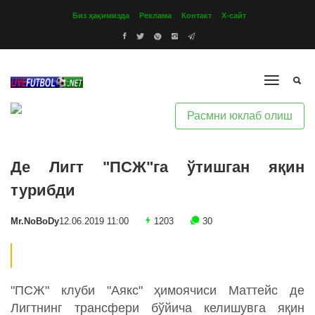
Биз ҳақимизда
Реклама
Контакт
Х-сайт
Расмни юклаб олиш
Де Лигт "ПСЖ"га ўтишган яқин
турибди
Mr.NoBoDy
12.06.2019 11:00
1203
30
"ПСЖ" клуби "Аякс" ҳимоячиси Маттейс де
Лигтнинг трансфери бўйича келишувга яқин