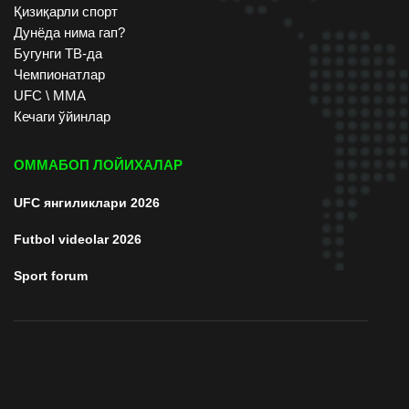
Қизиқарли спорт
Дунёда нима гап?
Бугунги ТВ-да
Чемпионатлар
UFC \ ММА
Кечаги ўйинлар
ОММАБОП ЛОЙИХАЛАР
UFC янгиликлари 2026
Futbol videolar 2026
Sport forum