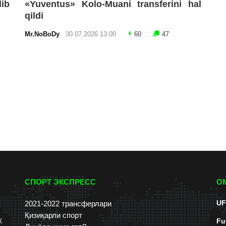
lib
«Yuventus» Kolo-Muani transferini hal
qildi
Mr.NoBoDy
30.07.2026 13:00
60
47
СПОРТ ЭКСПРЕСС
О
UF
2021-2022 трансферлари
Қизиқарли спорт
к
Fu