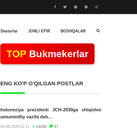
 Dasturlar
JONLI EFIR
BOSHQALAR
TOP
Bukmekerlar
ENG KO'P O'QILGAN POSTLAR
Indoneziya prezidenti JCH-2030ga chiqishni
umummilliy vazifa deb...
04.08.2026 02:11
14208
47