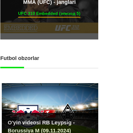
ММА (UFC) - janglari
UFC 310 Embedded (эпизод 5)
Futbol obzorlar
O'yin videosi RB Leypsig -
Borussiya M (09.11.2024)