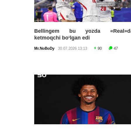
Bellingem bu yozda «Real»d
ketmoqchi bo‘lgan edi
Mr.NoBoDy
30.07.2026 13:13
90
47