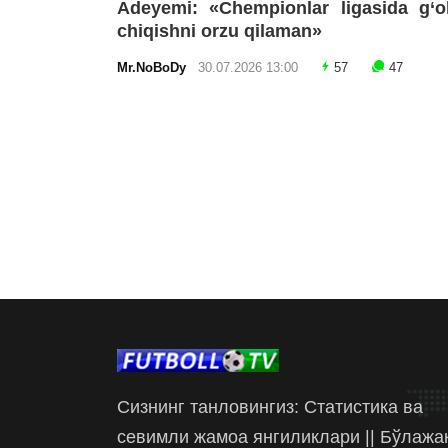
Adeyemi: «Chempionlar ligasida g‘o
chiqishni orzu qilaman»
Mr.NoBoDy
30.07.2026 13:00
57
47
Сизнинг танловингиз: Статистика ва
севимли жамоа янгиликлари || Бўлажа