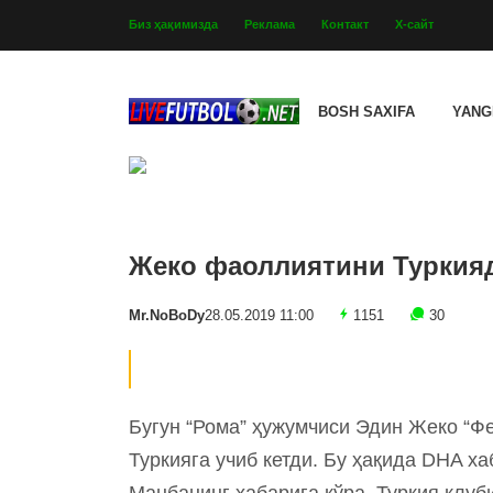
Биз ҳақимизда
Реклама
Контакт
Х-сайт
BOSH SAXIFA
YANG
Жеко фаоллиятини Туркияд
Mr.NoBoDy
28.05.2019 11:00
1151
30
Бугун “Рома” ҳужумчиси Эдин Жеко “Ф
Туркияга учиб кетди. Бу ҳақида DHA х
Манбанинг хабарига кўра, Туркия клуб