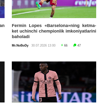
an
Fermin Lopes «Barselona»ning ketma-
ket uchinchi chempionlik imkoniyatlarini
baholadi
Mr.NoBoDy
30.07.2026 13:00
66
47