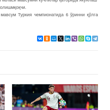
 олишмқоқчи.
 мавсум Туркия чемпионатида 6 ўринни қўлга