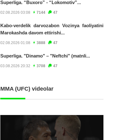
Superliga. “Buxoro” - “Lokomotiv”...
02.08.2026 03:08
7144
47
Kabo-verdelik darvozabon Vozinya faoliyatini
Marokashda davom ettirishi...
02.08.2026 01:08
3888
47
Superliga. "Dinamo" – "Neftchi" (matnli...
03.08.2026 20:32
3708
47
MMA (UFC) videolar