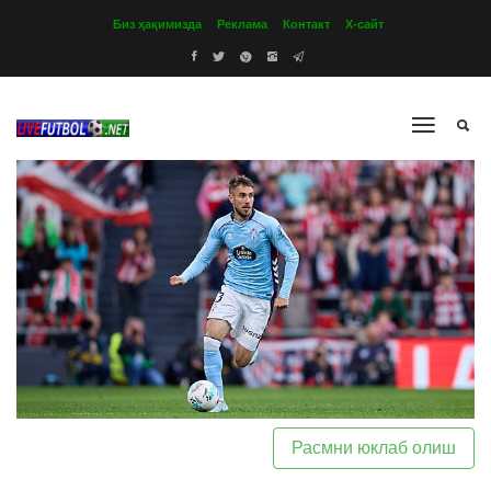
Биз ҳақимизда
Реклама
Контакт
Х-сайт
Расмни юклаб олиш