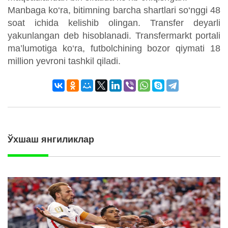
Manbaga ko‘ra, bitimning barcha shartlari so‘nggi 48
soat ichida kelishib olingan. Transfer deyarli
yakunlangan deb hisoblanadi. Transfermarkt portali
ma’lumotiga ko‘ra, futbolchining bozor qiymati 18
million yevroni tashkil qiladi.
Ўхшаш янгиликлар