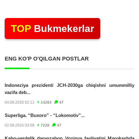
TOP
Bukmekerlar
ENG KO'P O'QILGAN POSTLAR
Indoneziya prezidenti JCH-2030ga chiqishni umummilliy
vazifa deb...
04.08.2026 02:11
14283
47
Superliga. “Buxoro” - “Lokomotiv”...
02.08.2026 03:08
7228
47
Kabo-verdelik darvozabon Vozinya faoliyatini Marokashda