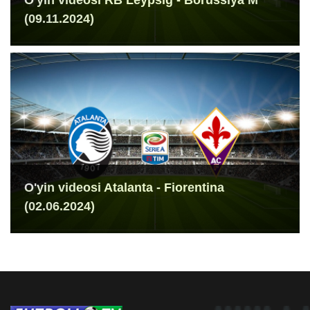
O'yin videosi RB Leypsig - Borussiya M
(09.11.2024)
O'yin videosi Atalanta - Fiorentina
(02.06.2024)