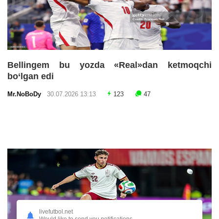
Bellingem bu yozda «Real»dan ketmoqchi
bo‘lgan edi
Mr.NoBoDy
30.07.2026 13:13
123
47
livefutbol.net