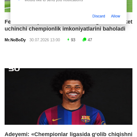
Would like to send you notifications
Discard
Allow
Fermin Lopes «Barselona»ning ketma-ket
uchinchi chempionlik imkoniyatlarini baholadi
Mr.NoBoDy
30.07.2026 13:00
93
47
Adeyemi: «Chempionlar ligasida g‘olib chiqishni