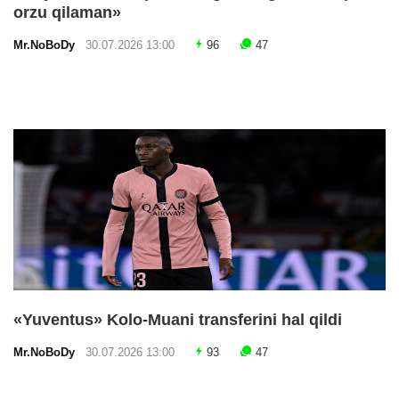
orzu qilaman»
Mr.NoBoDy
30.07.2026 13:00
96
47
«Yuventus» Kolo-Muani transferini hal qildi
Mr.NoBoDy
30.07.2026 13:00
93
47