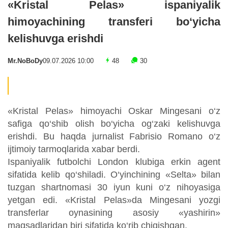
«Kristal Pelas» ispaniyalik
himoyachining transferi bo‘yicha
kelishuvga erishdi
Mr.NoBoDy
09.07.2026 10:00
48
30
«Kristal Pelas» himoyachi Oskar Mingesani o‘z
safiga qo‘shib olish bo‘yicha og‘zaki kelishuvga
erishdi. Bu haqda jurnalist Fabrisio Romano o‘z
ijtimoiy tarmoqlarida xabar berdi.
Ispaniyalik futbolchi London klubiga erkin agent
sifatida kelib qo‘shiladi. O‘yinchining «Selta» bilan
tuzgan shartnomasi 30 iyun kuni o‘z nihoyasiga
yetgan edi. «Kristal Pelas»da Mingesani yozgi
transferlar oynasining asosiy «yashirin»
maqsadlaridan biri sifatida ko‘rib chiqishgan.