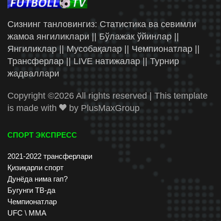
Сизнинг танловингиз: Статистика ва севимли
жамоа янгиликлари || Бўлажак ўйинлар ||
Янгиликлар || Мусобақалар || Чемпионатлар ||
Трансферлар || LIVE натижалар || Турнир
жадваллари
Copyright ©
2026 All rights reserved | This template
is made with
by
PlusMaxGroup
СПОРТ ЭКСПРЕСС
2021-2022 трансферлари
Қизиқарли спорт
Дунёда нима гап?
Бугунги ТВ-да
Чемпионатлар
UFC \ ММА