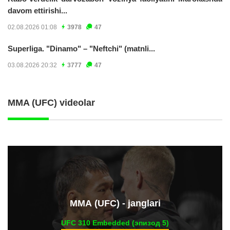
davom ettirishi...
02.08.2026 01:08
3978
47
Superliga. "Dinamo" – "Neftchi" (matnli...
03.08.2026 20:32
3777
47
MMA (UFC) videolar
ММА (UFC) - janglari
UFC 310 Embedded (эпизод 5)