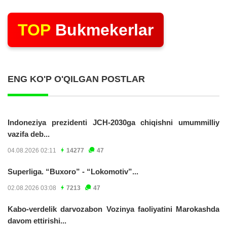
TOP
Bukmekerlar
ENG KO'P O'QILGAN POSTLAR
Indoneziya prezidenti JCH-2030ga chiqishni umummilliy
vazifa deb...
04.08.2026 02:11
14277
47
Superliga. “Buxoro” - “Lokomotiv”...
02.08.2026 03:08
7213
47
Kabo-verdelik darvozabon Vozinya faoliyatini Marokashda
davom ettirishi...