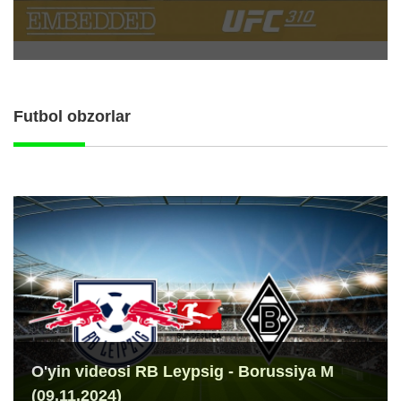
Futbol obzorlar
O'yin videosi RB Leypsig - Borussiya M
(09.11.2024)