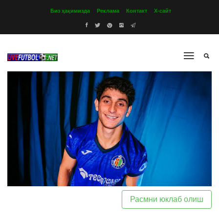
Биз ҳақимизда
Реклама
Контакт
Х-сайт
Расмни юклаб олиш