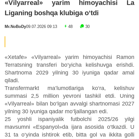
«Vilyarreal» yarim himoyachisi La
Liganing boshqa klubiga o‘tdi
Mr.NoBoDy
09.07.2026 09:13
48
30
«Xetafe» «Vilyarreal» yarim himoyachisi Ramon
Terratsning transferi bo‘yicha kelishuvga erishdi.
Shartnoma 2029 yilning 30 iyuniga qadar amal
qiladi.
Transfermarkt ma’lumotlariga ko‘ra, kelishuv
summasi 2,5 million yevroni tashkil etdi. Uning
«Vilyarreal» bilan bo‘lgan avvalgi shartnomasi 2027
yilning 30 iyuniga qadar mo‘ljallangan edi.
25 yoshli ispaniyalik futbolchi 2025/26 yilgi
mavsumni «Espanyol»da ijara asosida o‘tkazdi. U
31 ta o‘yinda ishtirok etib, bitta gol va ikkita golli