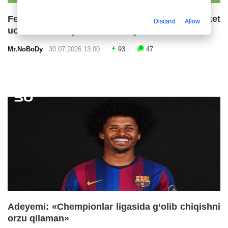
Fermin Lopes «Barselona»ning ketma-ket
Discard
Allow
uchinchi chempionlik imkoniyatlarini baholadi
Mr.NoBoDy
30.07.2026 13:00
93
47
Adeyemi: «Chempionlar ligasida g‘olib chiqishni
orzu qilaman»