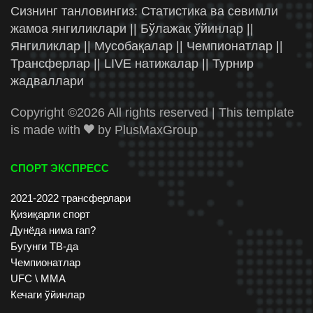
Сизнинг танловингиз: Статистика ва севимли
жамоа янгиликлари || Бўлажак ўйинлар ||
Янгиликлар || Мусобақалар || Чемпионатлар ||
Трансферлар || LIVE натижалар || Турнир
жадваллари
Copyright ©
2026 All rights reserved | This template
is made with
by
PlusMaxGroup
СПОРТ ЭКСПРЕСС
2021-2022 трансферлари
Қизиқарли спорт
Дунёда нима гап?
Бугунги ТВ-да
Чемпионатлар
UFC \ ММА
Кечаги ўйинлар