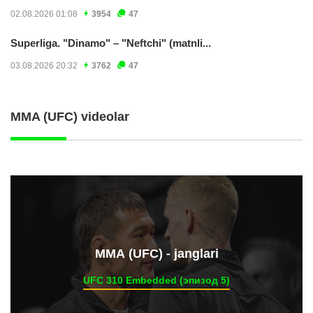
02.08.2026 01:08
3954
47
Superliga. "Dinamo" – "Neftchi" (matnli...
03.08.2026 20:32
3762
47
MMA (UFC) videolar
ММА (UFC) - janglari
UFC 310 Embedded (эпизод 5)