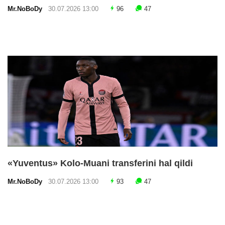
Mr.NoBoDy
30.07.2026 13:00
96
47
«Yuventus» Kolo-Muani transferini hal qildi
Mr.NoBoDy
30.07.2026 13:00
93
47