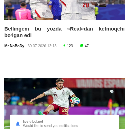
Bellingem bu yozda «Real»dan ketmoqchi
bo‘lgan edi
Mr.NoBoDy
30.07.2026 13:13
123
47
livefutbol.net
Would like to send you notifications