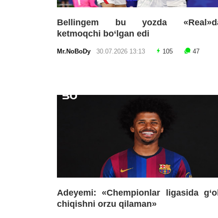
Bellingem bu yozda «Real»d
ketmoqchi bo‘lgan edi
Mr.NoBoDy
30.07.2026 13:13
105
47
Adeyemi: «Chempionlar ligasida g‘o
chiqishni orzu qilaman»