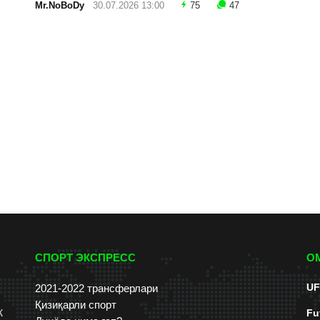
Mr.NoBoDy
30.07.2026 13:00
75
47
СПОРТ ЭКСПРЕСС
О
UF
2021-2022 трансферлари
Қизиқарли спорт
к
Fu