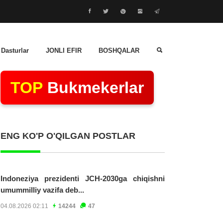
 Dasturlar
JONLI EFIR
BOSHQALAR
TOP
Bukmekerlar
ENG KO'P O'QILGAN POSTLAR
Indoneziya prezidenti JCH-2030ga chiqishni
umummilliy vazifa deb...
04.08.2026 02:11
14244
47