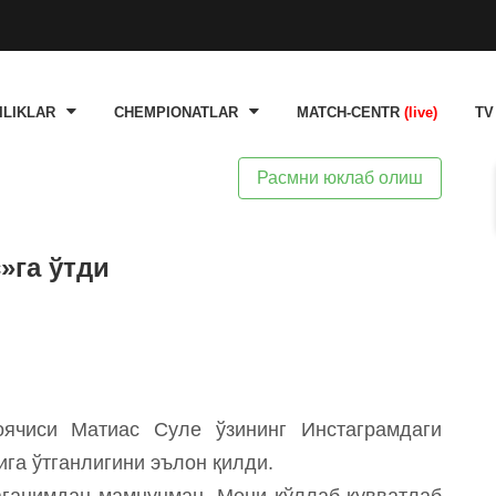
ILIKLAR
CHEMPIONATLAR
MATCH-CENTR
(live)
TV
Расмни юклаб олиш
»га ўтди
ячиси Матиас Суле ўзининг Инстаграмдаги
га ўтганлигини эълон қилди.
ганимдан мамнунман. Мени қўллаб-қувватлаб