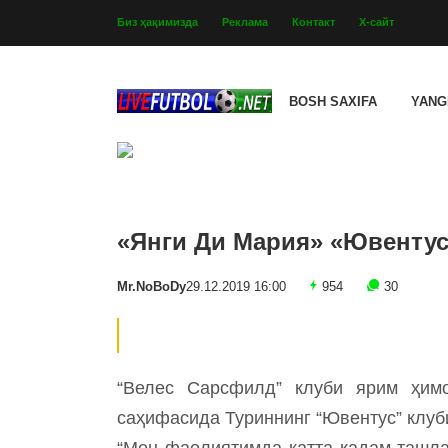
Биз ҳақимизда
Реклама
Контакт
Х-сайт
BOSH SAXIFA
YANG
«Янги Ди Мария» «Ювентус
Mr.NoBoDy
29.12.2019 16:00
954
30
“Велес Сарсфилд” клуби ярим ҳимо
саҳифасида Туриннинг “Ювентус” клуби
“Мен фаолиятимда катта қадам ташла