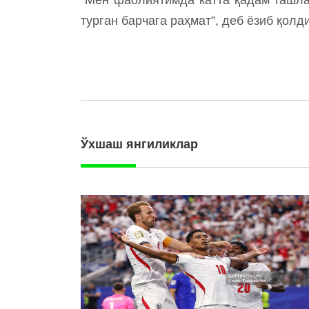
турган барчага раҳмат”, деб ёзиб қол
Ўхшаш янгиликлар