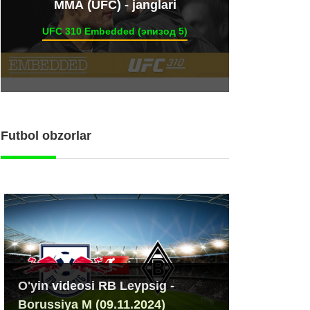
ММА (UFC) - janglari
UFC 310 Embedded (эпизод 5)
Futbol obzorlar
O'yin videosi RB Leypsig -
Borussiya M (09.11.2024)