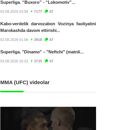
Superliga. “Buxoro” - “Lokomotiv”...
02.08.2026 03:08
7177
47
Kabo-verdelik darvozabon Vozinya faoliyatini
Marokashda davom ettirishi...
02.08.2026 01:08
3918
47
Superliga. "Dinamo" – "Neftchi" (matnli...
03.08.2026 20:32
3735
47
MMA (UFC) videolar