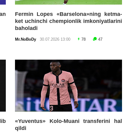
an
Fermin Lopes «Barselona»ning ketma-
ket uchinchi chempionlik imkoniyatlarini
baholadi
Mr.NoBoDy
30.07.2026 13:00
78
47
lib
«Yuventus» Kolo-Muani transferini hal
qildi