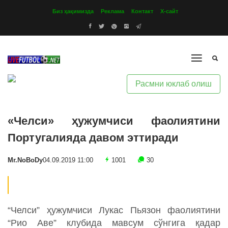
Биз ҳақимизда
Реклама
Контакт
Х-сайт
Расмни юклаб олиш
«Челси» ҳужумчиси фаолиятини
Португалияда давом эттиради
Mr.NoBoDy
04.09.2019 11:00
1001
30
“Челси” ҳужумчиси Лукас Пьязон фаолиятини
“Рио Аве” клубида мавсум сўнгига қадар