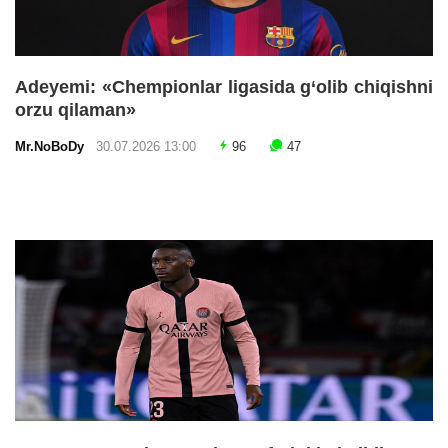
Adeyemi: «Chempionlar ligasida g‘olib chiqishni
orzu qilaman»
Mr.NoBoDy
30.07.2026 13:00
96
47