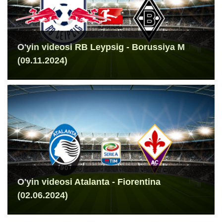
O'yin videosi RB Leypsig - Borussiya M
(09.11.2024)
O'yin videosi Atalanta - Fiorentina
(02.06.2024)