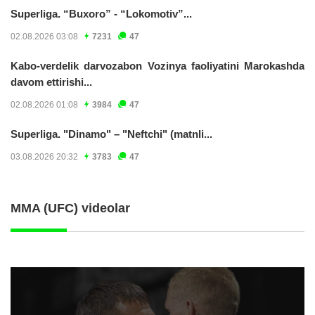
Superliga. “Buxoro” - “Lokomotiv”...
02.08.2026 03:08
7231
47
Kabo-verdelik darvozabon Vozinya faoliyatini Marokashda
davom ettirishi...
02.08.2026 01:08
3984
47
Superliga. "Dinamo" – "Neftchi" (matnli...
03.08.2026 20:32
3783
47
MMA (UFC) videolar