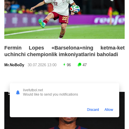
Fermin Lopes «Barselona»ning ketma-ket
uchinchi chempionlik imkoniyatlarini baholadi
Mr.NoBoDy
30.07.2026 13:00
96
47
livefutbol.net
Would like to send you notifications
Discard
Allow