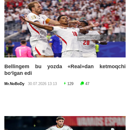
Bellingem bu yozda «Real»dan ketmoqchi
bo‘lgan edi
Mr.NoBoDy
30.07.2026 13:13
129
47