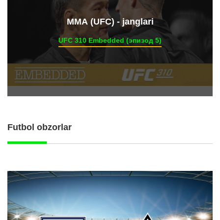
ММА (UFC) - janglari
UFC 310 Embedded (эпизод 5)
Futbol obzorlar