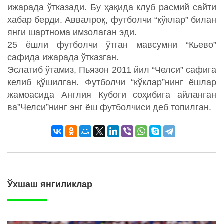
ижарада ўтказади. Бу ҳақида клуб расмий сайти
хабар берди. Аввалроқ, футболчи “кўклар” билан
янги шартнома имзолаган эди.
25 ёшли футболчи ўтган мавсумни “Кьево”
сафида ижарада ўтказган.
Эслатиб ўтамиз, Пьязон 2011 йил “Челси” сафига
келиб қўшилган. Футболчи “кўклар”нинг ёшлар
жамоасида Англия Кубоги соҳибига айланган
ва”Челси”нинг энг ёш футболчиси деб топилган.
Ўхшаш янгиликлар