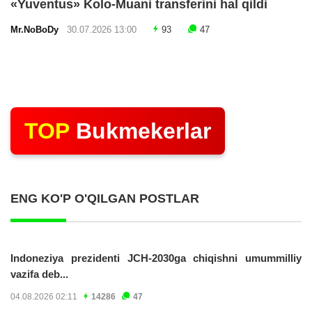
«Yuventus» Kolo-Muani transferini hal qildi
Mr.NoBoDy
30.07.2026 13:00
93
47
TOP
Bukmekerlar
ENG KO'P O'QILGAN POSTLAR
Indoneziya prezidenti JCH-2030ga chiqishni umummilliy
vazifa deb...
04.08.2026 02:11
14286
47