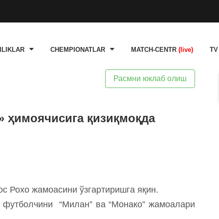
ILIKLAR
CHEMPIONATLAR
MATCH-CENTR
(live)
TV
Расмни юклаб олиш
 ҳимоячисига қизиқмоқда
с Рохо жамоасини ўзгартиришга яқин.
а, футболчини “Милан” ва “Монако” жамоалари