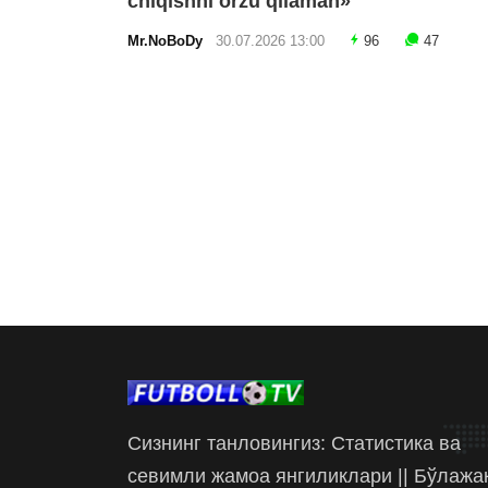
chiqishni orzu qilaman»
Mr.NoBoDy
30.07.2026 13:00
96
47
Сизнинг танловингиз: Статистика ва
севимли жамоа янгиликлари || Бўлажа