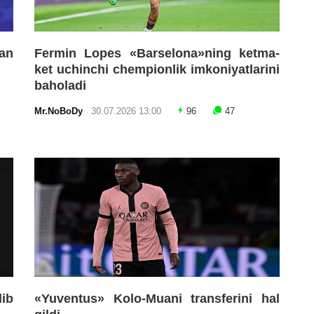
an
Fermin Lopes «Barselona»ning ketma-
ket uchinchi chempionlik imkoniyatlarini
baholadi
Mr.NoBoDy
30.07.2026 13:00
96
47
lib
«Yuventus» Kolo-Muani transferini hal