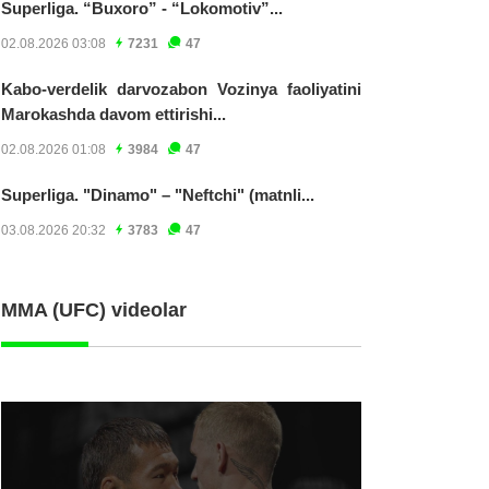
Superliga. “Buxoro” - “Lokomotiv”...
02.08.2026 03:08
7231
47
Kabo-verdelik darvozabon Vozinya faoliyatini
Marokashda davom ettirishi...
02.08.2026 01:08
3984
47
Superliga. "Dinamo" – "Neftchi" (matnli...
03.08.2026 20:32
3783
47
MMA (UFC) videolar