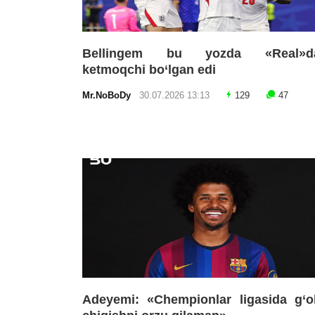
Bellingem bu yozda «Real»d
ketmoqchi bo‘lgan edi
Mr.NoBoDy
30.07.2026 13:13
129
47
Adeyemi: «Chempionlar ligasida g‘o