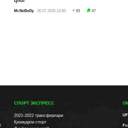
qildi
Mr.NoBoDy
30.07.2026 13:00
93
47
СПОРТ ЭКСПРЕСС
О
UF
2021-2022 трансферлари
Қизиқарли спорт
к
Fu