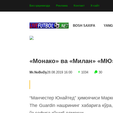
Биз ҳақимизда
Реклама
Контакт
Х-сайт
BOSH SAXIFA
YANG
«Монако» ва «Милан» «МЮ»
Mr.NoBoDy
28.08.2019 16:00
1034
30
“Манчестер Юнайтед” ҳимоячиси Марко
The Guardin нашрининг хабарига кўр
ўз сафига қўшиб олмоқчи.