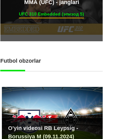
ММА (UFC) - janglari
UFC 310 Embedded (эпизод 5)
Futbol obzorlar
O'yin videosi RB Leypsig -
Borussiya M (09.11.2024)