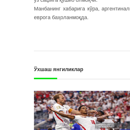
Манбанинг хабарига кўра, аргентина
еврога баҳоланмоқда.
Ўхшаш янгиликлар