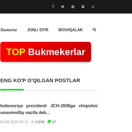
 Dasturlar
JONLI EFIR
BOSHQALAR
TOP
Bukmekerlar
ENG KO'P O'QILGAN POSTLAR
Indoneziya prezidenti JCH-2030ga chiqishni
umummilliy vazifa deb...
04.08.2026 02:11
14286
47