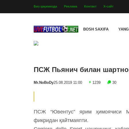
Биз ҳақимизда
Реклама
Контакт
Х-сайт
BOSH SAXIFA
YANG
ПСЖ Пьянич билан шартно
Mr.NoBoDy
25.08.2019 11:00
1239
30
ПСЖ “Ювентус” ярим ҳимоячиси 
фикридан қайтмаяпти.
Corriere dello Sport нашрининг хаб