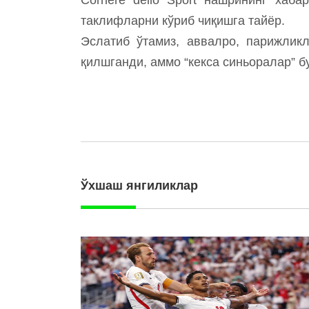
таклифларни кўриб чиқишга тайёр.
Эслатиб ўтамиз, аввалро, парижлик
қилшганди, аммо “кекса синьоралар” б
Ўхшаш янгиликлар