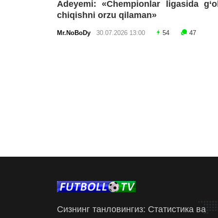
Adeyemi: «Chempionlar ligasida g‘o
chiqishni orzu qilaman»
Mr.NoBoDy
30.07.2026 13:00
54
47
Сизнинг танловингиз: Статистика ва