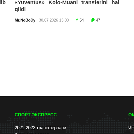
lib
«Yuventus» Kolo-Muani transferini hal
qildi
Mr.NoBoDy
30.07.2026 13:00
54
47
СПОРТ ЭКСПРЕСС
О
UF
2021-2022 трансферлари