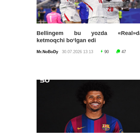
Bellingem bu yozda «Real»d
ketmoqchi bo‘lgan edi
Mr.NoBoDy
30.07.2026 13:13
90
47