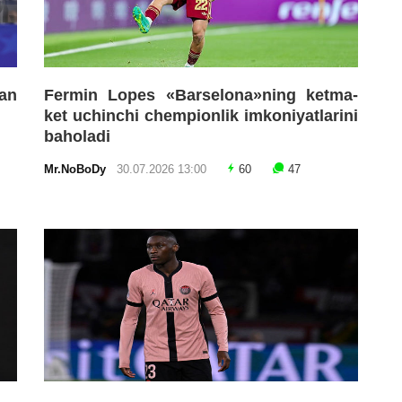
an
Fermin Lopes «Barselona»ning ketma-
ket uchinchi chempionlik imkoniyatlarini
baholadi
Mr.NoBoDy
30.07.2026 13:00
60
47