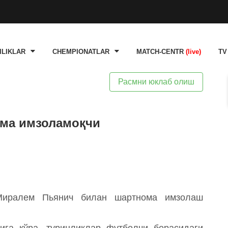
ILIKLAR
CHEMPIONATLAR
MATCH-CENTR
(live)
TV
Расмни юклаб олиш
ма имзоламоқчи
Миралем Пьянич билан шартнома имзолаш
арига кўра, туринликлар футболчи борасидаги