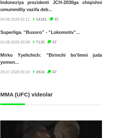
Indoneziya prezidenti JCH-2030ga chiqishni
umummilliy vazifa deb...
04.08.2026 02:11
14181
47
Superliga. “Buxoro” - “Lokomotiv”...
02.08.2026 03:08
7135
47
Mirko Yyelichich: "Birinchi bo'limni juda
yomon...
28.07.2026 00:24
4534
47
MMA (UFC) videolar