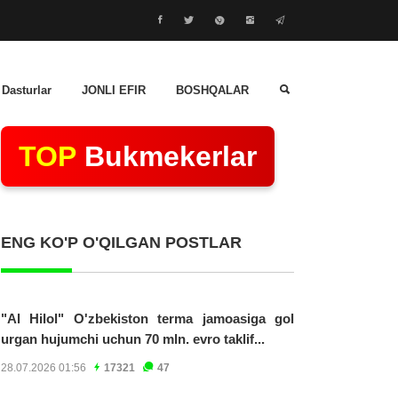
 Dasturlar
JONLI EFIR
BOSHQALAR
TOP
Bukmekerlar
ENG KO'P O'QILGAN POSTLAR
"Al Hilol" O'zbekiston terma jamoasiga gol
urgan hujumchi uchun 70 mln. evro taklif...
28.07.2026 01:56
17321
47