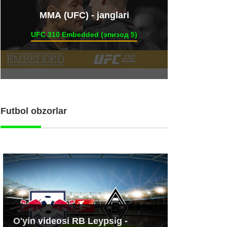
ММА (UFC) - janglari
UFC 310 Embedded (эпизод 5)
Futbol obzorlar
O'yin videosi RB Leypsig -