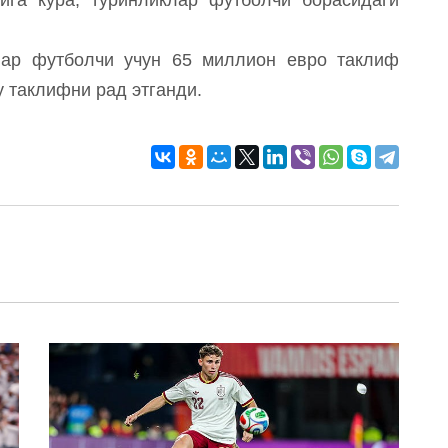
лар футболчи учун 65 миллион евро таклиф
у таклифни рад этганди.