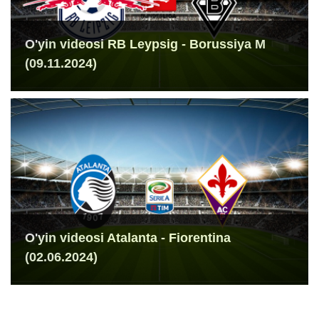
O'yin videosi RB Leypsig - Borussiya M
(09.11.2024)
O'yin videosi Atalanta - Fiorentina
(02.06.2024)