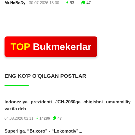
Mr.NoBoDy
30.07.2026 13:00
93
47
TOP
Bukmekerlar
ENG KO'P O'QILGAN POSTLAR
Indoneziya prezidenti JCH-2030ga chiqishni umummilliy
vazifa deb...
04.08.2026 02:11
14286
47
Superliga. “Buxoro” - “Lokomotiv”...