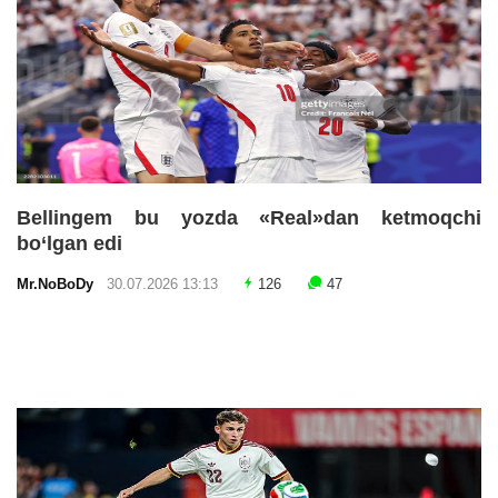
Bellingem bu yozda «Real»dan ketmoqchi
bo‘lgan edi
Mr.NoBoDy
30.07.2026 13:13
126
47