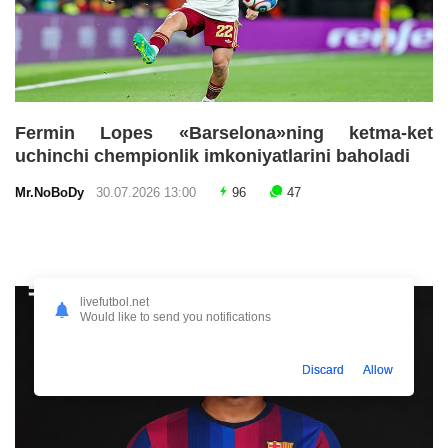
Fermin Lopes «Barselona»ning ketma-ket
uchinchi chempionlik imkoniyatlarini baholadi
Mr.NoBoDy
30.07.2026 13:00
96
47
livefutbol.net
Would like to send you notifications
Discard
Allow