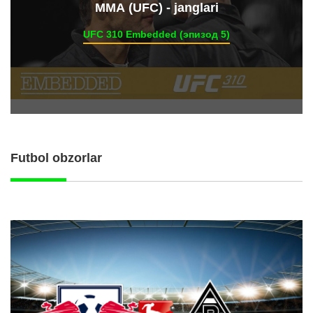
ММА (UFC) - janglari
UFC 310 Embedded (эпизод 5)
Futbol obzorlar