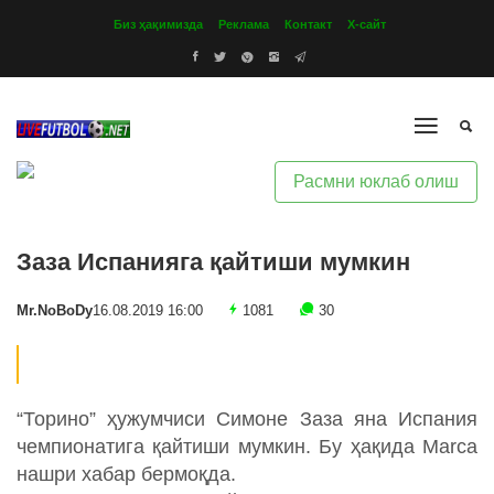
Биз ҳақимизда
Реклама
Контакт
Х-сайт
Расмни юклаб олиш
Заза Испанияга қайтиши мумкин
Mr.NoBoDy
16.08.2019 16:00
1081
30
“Торино” ҳужумчиси Симоне Заза яна Испания
чемпионатига қайтиши мумкин. Бу ҳақида Marca
нашри хабар бермоқда.