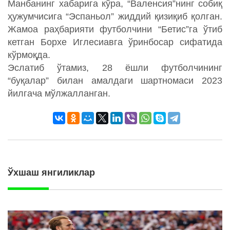
Манбанинг хабарига кўра, “Валенсия”нинг собиқ
ҳужумчисига “Эспаньол” жиддий қизиқиб қолган.
Жамоа раҳбарияти футболчини “Бетис”га ўтиб
кетган Борхе Иглесиавга ўринбосар сифатида
кўрмоқда.
Эслатиб ўтамиз, 28 ёшли футболчининг
“буқалар” билан амалдаги шартномаси 2023
йилгача мўлжалланган.
Ўхшаш янгиликлар