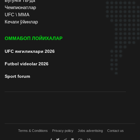
Бугунги ТВ-да
Чемпионатлар
UFC \ ММА
Кечаги ўйинлар
ОММАБОП ЛОЙИХАЛАР
UFC янгиликлари 2026
Futbol videolar 2026
Sport forum
Terms & Conditions
Privacy policy
Jobs advertising
Contact us
Ok
Vk