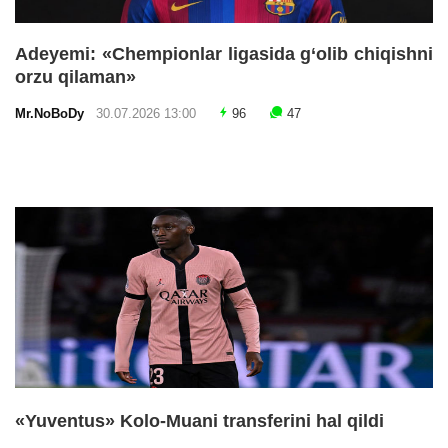
Adeyemi: «Chempionlar ligasida g‘olib chiqishni
orzu qilaman»
Mr.NoBoDy
30.07.2026 13:00
96
47
«Yuventus» Kolo-Muani transferini hal qildi