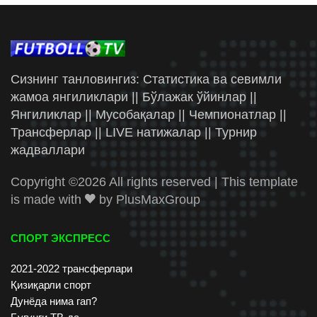
Сизнинг танловингиз: Статистика ва севимли
жамоа янгиликлари || Бўлажак ўйинлар ||
Янгиликлар || Мусобақалар || Чемпионатлар ||
Трансферлар || LIVE натижалар || Турнир
жадваллари
Copyright ©
2026 All rights reserved | This template
is made with
by
PlusMaxGroup
СПОРТ ЭКСПРЕСС
2021-2022 трансферлари
Қизиқарли спорт
Дунёда нима гап?