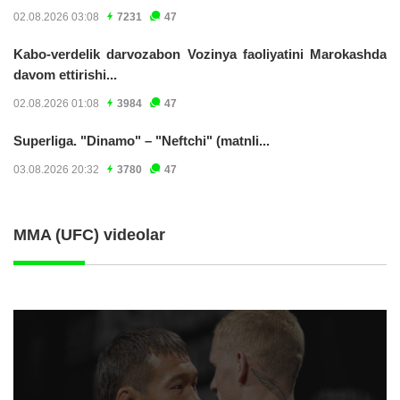
02.08.2026 03:08
7231
47
Kabo-verdelik darvozabon Vozinya faoliyatini Marokashda
davom ettirishi...
02.08.2026 01:08
3984
47
Superliga. "Dinamo" – "Neftchi" (matnli...
03.08.2026 20:32
3780
47
MMA (UFC) videolar