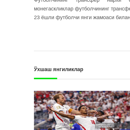
монегаскликлар футболчининг трансф
23 ёшли футболчи янги жамоаси билан
Ўхшаш янгиликлар