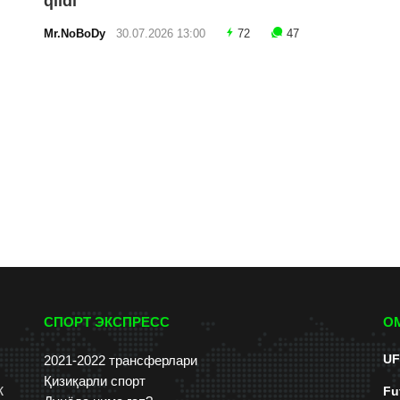
qildi
Mr.NoBoDy
30.07.2026 13:00
72
47
СПОРТ ЭКСПРЕСС
О
UF
2021-2022 трансферлари
Қизиқарли спорт
к
Fu