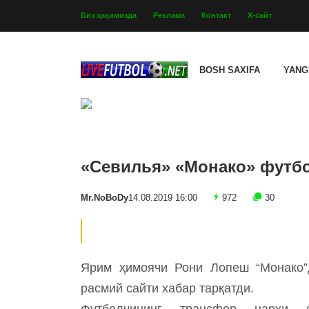
Биз ҳақимизда
Реклама
Контакт
Х-сайт
BOSH SAXIFA
YANG
«Севилья» «Монако» футбо
Mr.NoBoDy
14.08.2019 16:00
972
30
Ярим ҳимоячи Рони Лопеш “Монако”д
расмий сайти хабар тарқатди.
Футболчининг трансфер нархи о