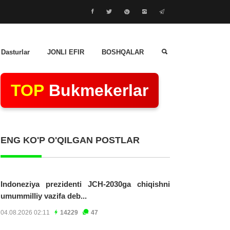
 Dasturlar
JONLI EFIR
BOSHQALAR
TOP
Bukmekerlar
ENG KO'P O'QILGAN POSTLAR
Indoneziya prezidenti JCH-2030ga chiqishni
umummilliy vazifa deb...
04.08.2026 02:11
14229
47