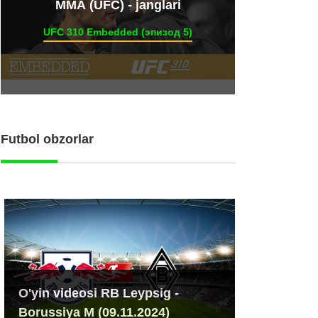
ММА (UFC) - janglari
UFC 310 Embedded (эпизод 5)
Futbol obzorlar
O'yin videosi RB Leypsig -
Borussiya M (09.11.2024)