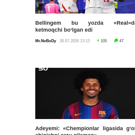
Bellingem bu yozda «Real»d
ketmoqchi bo‘lgan edi
Mr.NoBoDy
30.07.2026 13:13
105
47
Adeyemi: «Chempionlar ligasida g‘o