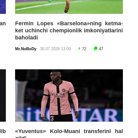
an
Fermin Lopes «Barselona»ning ketma-
ket uchinchi chempionlik imkoniyatlarini
baholadi
Mr.NoBoDy
30.07.2026 13:00
72
47
lib
«Yuventus» Kolo-Muani transferini hal