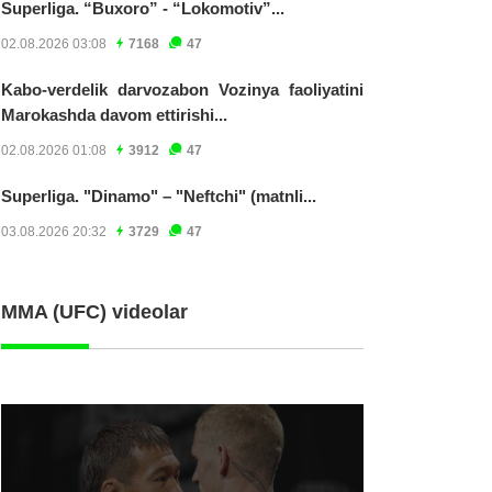
Superliga. “Buxoro” - “Lokomotiv”...
02.08.2026 03:08
7168
47
Kabo-verdelik darvozabon Vozinya faoliyatini
Marokashda davom ettirishi...
02.08.2026 01:08
3912
47
Superliga. "Dinamo" – "Neftchi" (matnli...
03.08.2026 20:32
3729
47
MMA (UFC) videolar