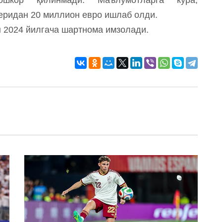
еридан 20 миллион евро ишлаб олди.
 2024 йилгача шартнома имзолади.