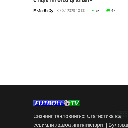
chiqishni orzu qilaman»
Mr.NoBoDy
30.07.2026 13:00
75
47
Сизнинг танловингиз: Статистика ва
севимли жамоа янгиликлари || Бўлажа