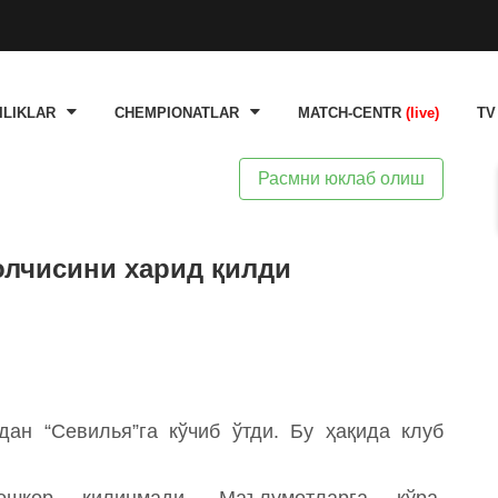
ILIKLAR
CHEMPIONATLAR
MATCH-CENTR
(live)
TV
Расмни юклаб олиш
лчисини харид қилди
ан “Севилья”га кўчиб ўтди. Бу ҳақида клуб
шкор қилинмади. Маълумотларга кўра,