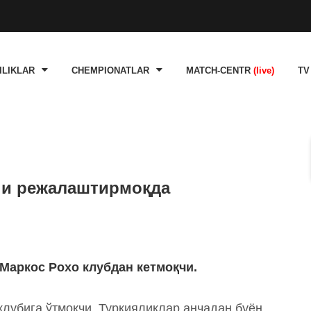
ILIKLAR
CHEMPIONATLAR
MATCH-CENTR
(live)
TV
ни режалаштирмоқда
Маркос Рохо клубдан кетмоқчи.
клубига ўтмоқчи. Туркияликлар анчадан буён