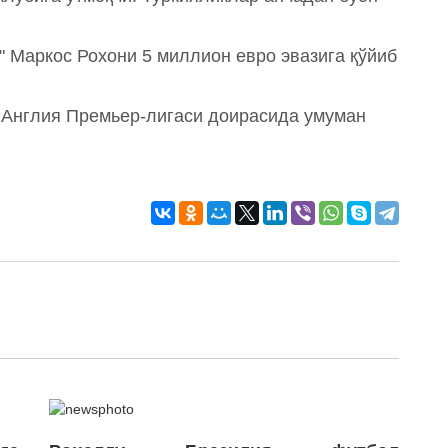
" Маркос Рохони 5 миллион евро эвазига қўйиб
 Англия Премьер-лигаси доирасида умуман