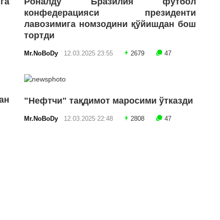
га
Роналду Бразилия футбол
конфедерацияси президенти
лавозимига номзодини қўйишдан бош
тортди
Mr.NoBoDy
12.03.2025 23:55
2679
47
ан
"Нефтчи" тақдимот маросими ўтказди
Mr.NoBoDy
12.03.2025 22:48
2808
47