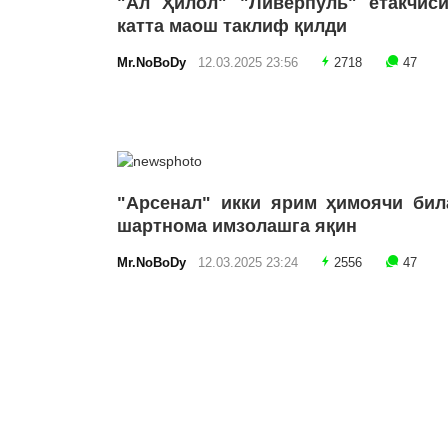
"Ал Ҳилол" "Ливерпуль" етакчиси
катта маош таклиф қилди
Mr.NoBoDy
12.03.2025 23:56
2718
47
"Арсенал" икки ярим ҳимоячи бил
шартнома имзолашга яқин
Mr.NoBoDy
12.03.2025 23:24
2556
47