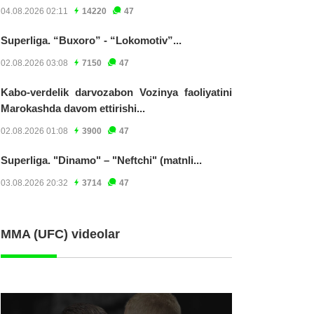
04.08.2026 02:11
14220
47
Superliga. “Buxoro” - “Lokomotiv”...
02.08.2026 03:08
7150
47
Kabo-verdelik darvozabon Vozinya faoliyatini
Marokashda davom ettirishi...
02.08.2026 01:08
3900
47
Superliga. "Dinamo" – "Neftchi" (matnli...
03.08.2026 20:32
3714
47
MMA (UFC) videolar