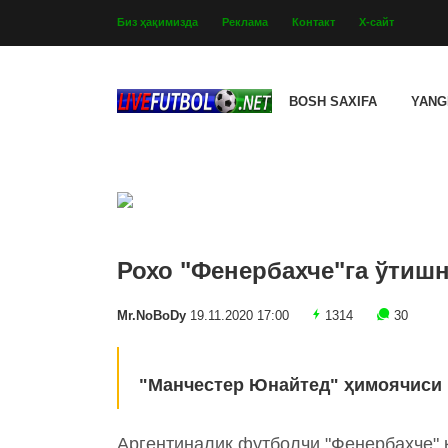
Биз ҳақимизда
Реклама
Контакт
Х-сайт
BOSH SAXIFA
YANG
Рохо "Фенербахче"га ўтиш
Mr.NoBoDy
19.11.2020 17:00
1314
30
"Манчестер Юнайтед" ҳимоячиси 
Аргентиналик футболчи "Фенербахче" 