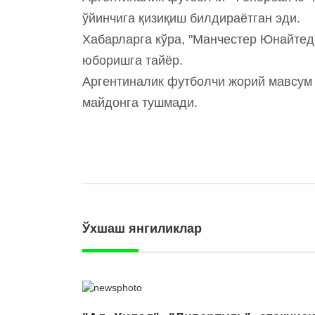
ўйинчига қизиқиш билдираётган эди.
Хабарларга кўра, "Манчестер Юнайтед
юборишга тайёр.
Аргентиналик футболчи жорий мавсум
майдонга тушмади.
Ўхшаш янгиликлар