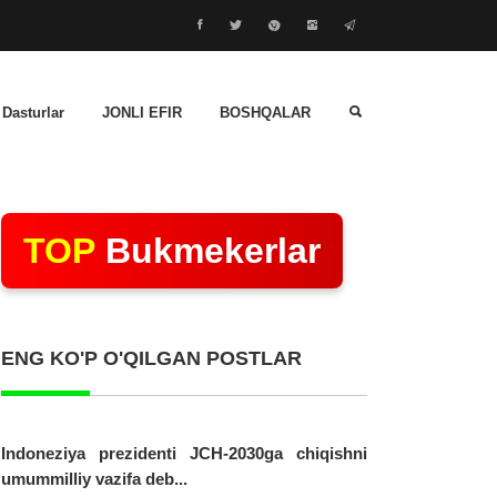
 Dasturlar
JONLI EFIR
BOSHQALAR
TOP
Bukmekerlar
ENG KO'P O'QILGAN POSTLAR
Indoneziya prezidenti JCH-2030ga chiqishni
umummilliy vazifa deb...