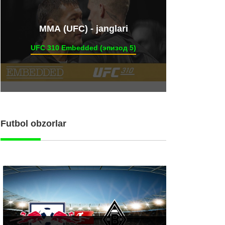
ММА (UFC) - janglari
UFC 310 Embedded (эпизод 5)
Futbol obzorlar