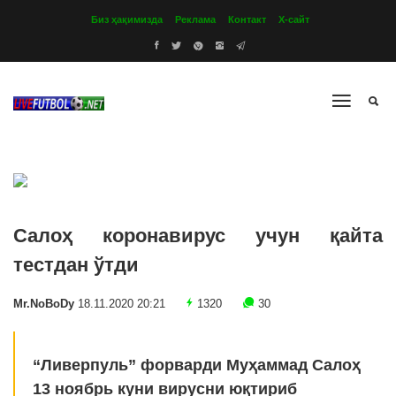
Биз ҳақимизда
Реклама
Контакт
Х-сайт
Салоҳ коронавирус учун қайта
тестдан ўтди
Mr.NoBoDy
18.11.2020 20:21
1320
30
“Ливерпуль” форварди Муҳаммад Салоҳ
13 ноябрь куни вирусни юқтириб