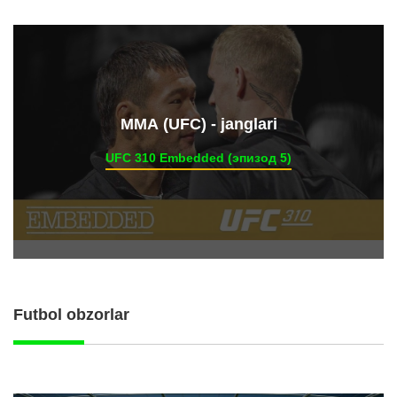
ММА (UFC) - janglari
UFC 310 Embedded (эпизод 5)
Futbol obzorlar