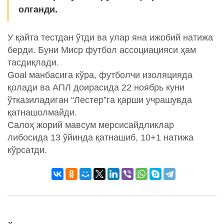
олганди.
У қайта тестдан ўтди ва улар яна ижобий натижа
берди. Буни Миср футбол ассоциацияси ҳам
тасдиқлади.
Goal манбасига кўра, футболчи изоляцияда
қолади ва АПЛ доирасида 22 ноябрь куни
ўтказиладиган “Лестер”га қарши учрашувда
қатнашолмайди.
Салоҳ жорий мавсум мерсисайдликлар
либосида 13 ўйинда қатнашиб, 10+1 натижа
кўрсатди.