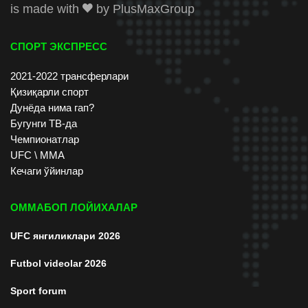
is made with
by
PlusMaxGroup
СПОРТ ЭКСПРЕСС
2021-2022 трансферлари
Қизиқарли спорт
Дунёда нима гап?
Бугунги ТВ-да
Чемпионатлар
UFC \ ММА
Кечаги ўйинлар
ОММАБОП ЛОЙИХАЛАР
UFC янгиликлари 2026
Futbol videolar 2026
Sport forum