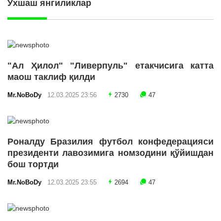
Ўхшаш янгиликлар
"Ал Ҳилол" "Ливерпуль" етакчисига катта
маош таклиф қилди
Mr.NoBoDy
12.03.2025 23:56
2730
47
Роналду Бразилия футбол конфедерацияси
президенти лавозимига номзодини қўйишдан
бош тортди
Mr.NoBoDy
12.03.2025 23:55
2694
47