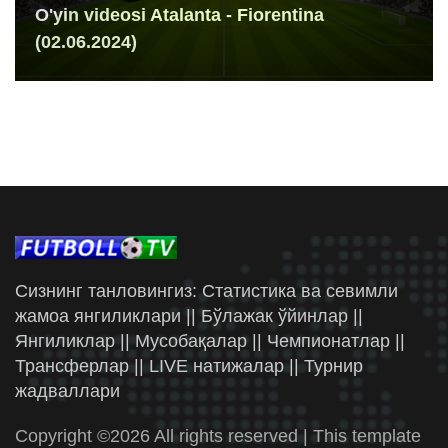
O'yin videosi Atalanta - Fiorentina
(02.06.2024)
Сизнинг танловингиз: Статистика ва севимли
жамоа янгиликлари || Бўлажак ўйинлар ||
Янгиликлар || Мусобақалар || Чемпионатлар ||
Трансферлар || LIVE натижалар || Турнир
жадваллари
Copyright ©
2026 All rights reserved | This template