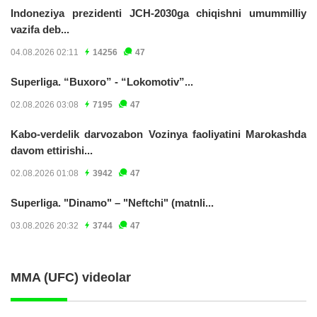
Indoneziya prezidenti JCH-2030ga chiqishni umummilliy
vazifa deb...
04.08.2026 02:11
14256
47
Superliga. “Buxoro” - “Lokomotiv”...
02.08.2026 03:08
7195
47
Kabo-verdelik darvozabon Vozinya faoliyatini Marokashda
davom ettirishi...
02.08.2026 01:08
3942
47
Superliga. "Dinamo" – "Neftchi" (matnli...
03.08.2026 20:32
3744
47
MMA (UFC) videolar