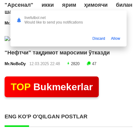
"Арсенал" икки ярим ҳимоячи билан
шартнома имзолашга яқин
livefutbol.net
Would like to send you notifications
Mr.NoBoDy
12.03.2025 23:24
2568
47
Discard
Allow
"Нефтчи" тақдимот маросими ўтказди
Mr.NoBoDy
12.03.2025 22:48
2820
47
TOP
Bukmekerlar
ENG KO'P O'QILGAN POSTLAR