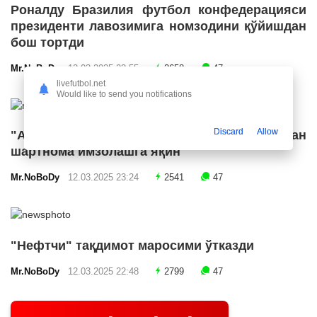
Роналду Бразилия футбол конфедерацияси
президенти лавозимига номзодини қўйишдан
бош тортди
Mr.NoBoDy
12.03.2025 23:55
2658
47
livefutbol.net
Would like to send you notifications
Discard
Allow
"Арсенал" икки ярим ҳимоячи билан
шартнома имзолашга яқин
Mr.NoBoDy
12.03.2025 23:24
2541
47
"Нефтчи" тақдимот маросими ўтказди
Mr.NoBoDy
12.03.2025 22:48
2799
47