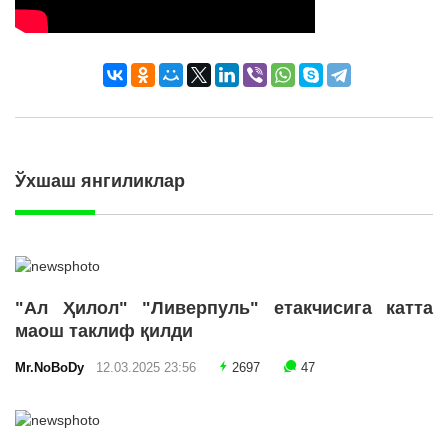
Ўхшаш янгиликлар
"Ал Ҳилол" "Ливерпуль" етакчисига катта
маош таклиф қилди
Mr.NoBoDy
12.03.2025 23:56
2697
47