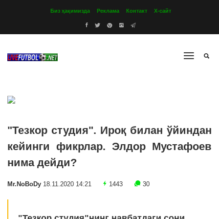
Биз ҳақимизда
Реклама
Контакт
Х-сайт
"Тезкор студия". Ироқ билан ўйиндан
кейинги фикрлар. Элдор Мустафоев
нима дейди?
Mr.NoBoDy
18.11.2020 14:21
1443
30
"Тезкор студия"нинг навбатдаги сони