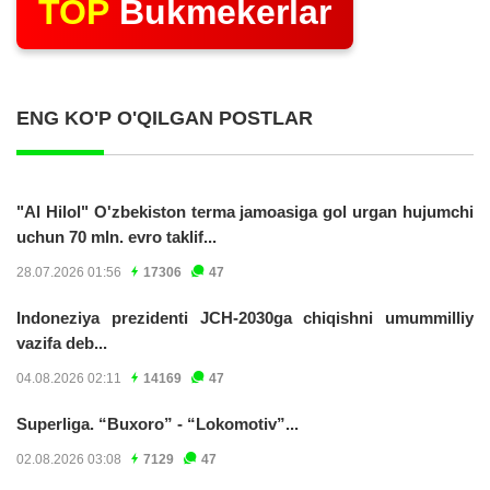
TOP
Bukmekerlar
ENG KO'P O'QILGAN POSTLAR
"Al Hilol" O'zbekiston terma jamoasiga gol urgan hujumchi
uchun 70 mln. evro taklif...
28.07.2026 01:56
17306
47
Indoneziya prezidenti JCH-2030ga chiqishni umummilliy
vazifa deb...
04.08.2026 02:11
14169
47
Superliga. “Buxoro” - “Lokomotiv”...
02.08.2026 03:08
7129
47