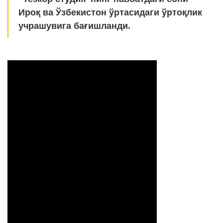
Ироқ ва Ўзбекистон ўртасидаги ўртоқлик
учрашувига бағишланди.