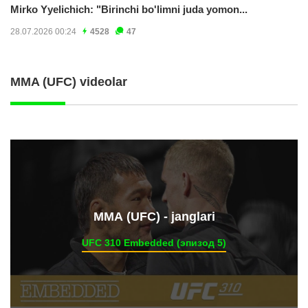
Mirko Yyelichich: "Birinchi bo'limni juda yomon...
28.07.2026 00:24
4528
47
MMA (UFC) videolar
ММА (UFC) - janglari
UFC 310 Embedded (эпизод 5)