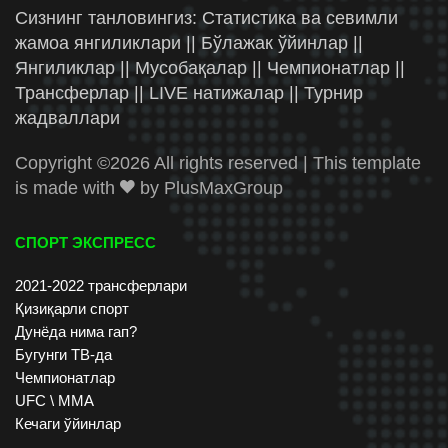
Сизнинг танловингиз: Статистика ва севимли
жамоа янгиликлари || Бўлажак ўйинлар ||
Янгиликлар || Мусобақалар || Чемпионатлар ||
Трансферлар || LIVE натижалар || Турнир
жадваллари
Copyright ©
2026 All rights reserved | This template
is made with
by
PlusMaxGroup
СПОРТ ЭКСПРЕСС
2021-2022 трансферлари
Қизиқарли спорт
Дунёда нима гап?
Бугунги ТВ-да
Чемпионатлар
UFC \ ММА
Кечаги ўйинлар