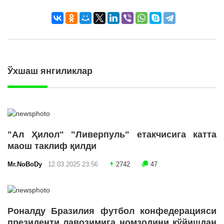
Ўхшаш янгиликлар
"Ал Ҳилол" "Ливерпуль" етакчисига катта
маош таклиф қилди
Mr.NoBoDy
12.03.2025 23:56
2742
47
Роналду Бразилия футбол конфедерацияси
президенти лавозимига номзодини қўйишдан