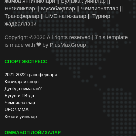
жамоа янгиликлари || Бўлажак ўйинлар ||
Янгиликлар || Мусобақалар || Чемпионатлар ||
Трансферлар || LIVE натижалар || Турнир
жадваллари
Copyright ©
2026 All rights reserved | This template
is made with
by
PlusMaxGroup
СПОРТ ЭКСПРЕСС
2021-2022 трансферлари
Қизиқарли спорт
Дунёда нима гап?
Бугунги ТВ-да
Чемпионатлар
UFC \ ММА
Кечаги ўйинлар
ОММАБОП ЛОЙИХАЛАР