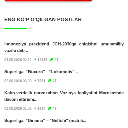
ENG KO'P O'QILGAN POSTLAR
Indoneziya prezidenti JCH-2030ga chiqishni umummilliy
vazifa deb...
04.08.2026 02:11
14286
47
Superliga. “Buxoro” - “Lokomotiv”...
02.08.2026 03:08
7231
47
Kabo-verdelik darvozabon Vozinya faoliyatini Marokashda
davom ettirishi...
02.08.2026 01:08
3984
47
Superliga. "Dinamo" – "Neftchi" (matnli...