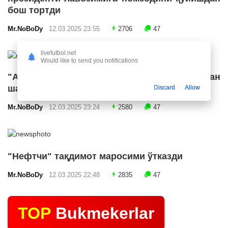
бош тортди
Mr.NoBoDy
12.03.2025 23:55
2706
47
livefutbol.net
Would like to send you notifications
"Арсенал" икки ярим ҳимоячи билан
шартнома имзолашга яқин
Discard
Allow
Mr.NoBoDy
12.03.2025 23:24
2580
47
"Нефтчи" тақдимот маросими ўтказди
Mr.NoBoDy
12.03.2025 22:48
2835
47
TOP
Bukmekerlar