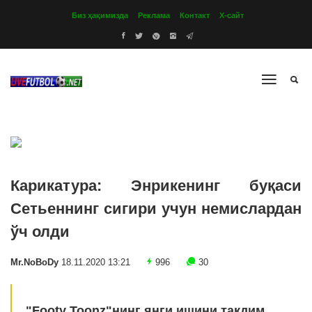
Биз ҳақимизда
Реклама
Контакт
Х-сайт
Карикатура: Энрикенинг буқаси
Сетьеннинг сигири учун немислардан
ўч олди
Mr.NoBoDy
18.11.2020 13:21
996
30
"Footy Toonz"нинг янги ишини тақдим