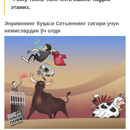
этамиз.
Энрикенинг буқаси Сетьеннинг сигири учун
немислардан ўч олди