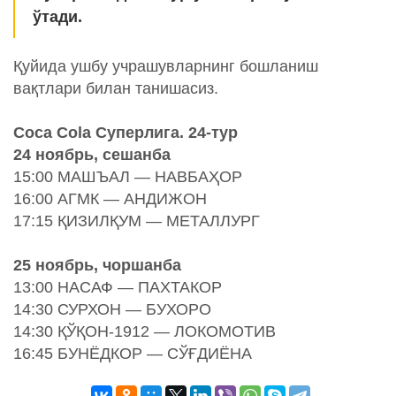
ўтади.
Қуйида ушбу учрашувларнинг бошланиш
вақтлари билан танишасиз.
Coca Cola Суперлига. 24-тур
24 ноябрь, сешанба
15:00 МАШЪАЛ — НАВБАҲОР
16:00 АГМК — АНДИЖОН
17:15 ҚИЗИЛҚУМ — МЕТАЛЛУРГ
25 ноябрь, чоршанба
13:00 НАСАФ — ПАХТАКОР
14:30 СУРХОН — БУХОРО
14:30 ҚЎҚОН-1912 — ЛОКОМОТИВ
16:45 БУНЁДКОР — СЎҒДИЁНА