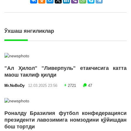
Ўхшаш янгиликлар
"Ал Ҳилол" "Ливерпуль" етакчисига катта
маош таклиф қилди
Mr.NoBoDy
12.03.2025 23:56
2721
47
Роналду Бразилия футбол конфедерацияси
президенти лавозимига номзодини қўйишдан
бош тортди