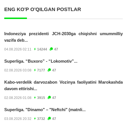
ENG KO'P O'QILGAN POSTLAR
Indoneziya prezidenti JCH-2030ga chiqishni umummilliy
vazifa deb...
04.08.2026 02:11
14244
47
Superliga. “Buxoro” - “Lokomotiv”...
02.08.2026 03:08
7177
47
Kabo-verdelik darvozabon Vozinya faoliyatini Marokashda
davom ettirishi...
02.08.2026 01:08
3915
47
Superliga. "Dinamo" – "Neftchi" (matnli...
03.08.2026 20:32
3732
47