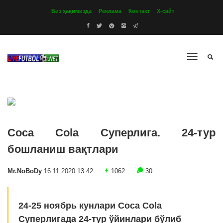
Биз ҳақимизда
Реклама
Контакт
Х-сайт
Coca Cola Суперлига. 24-тур
бошланиш вақтлари
Mr.NoBoDy
16.11.2020 13:42
1062
30
24-25 ноябрь кунлари Coca Cola
Суперлигада 24-тур ўйинлари бўлиб