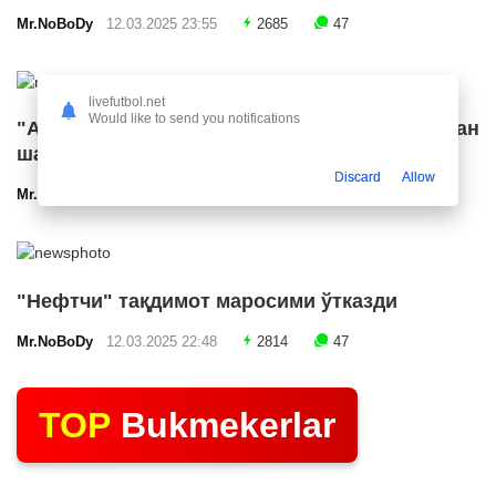
Mr.NoBoDy
12.03.2025 23:55
2685
47
livefutbol.net
Would like to send you notifications
"Арсенал" икки ярим ҳимоячи билан
шартнома имзолашга яқин
Discard
Allow
Mr.NoBoDy
12.03.2025 23:24
2568
47
"Нефтчи" тақдимот маросими ўтказди
Mr.NoBoDy
12.03.2025 22:48
2814
47
TOP
Bukmekerlar