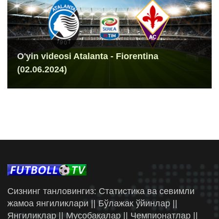
O'yin videosi Atalanta - Fiorentina
(02.06.2024)
Сизнинг танловингиз: Статистика ва севимли
жамоа янгиликлари || Бўлажак ўйинлар ||
Янгиликлар || Мусобақалар || Чемпионатлар ||