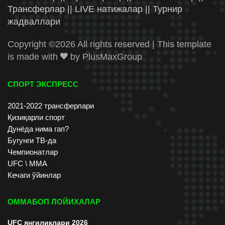
Трансферлар || LIVE натижалар || Турнир
жадваллари
Copyright ©
2026 All rights reserved | This template
is made with
by
PlusMaxGroup
СПОРТ ЭКСПРЕСС
2021-2022 трансферлари
Қизиқарли спорт
Дунёда нима гап?
Бугунги ТВ-да
Чемпионатлар
UFC \ ММА
Кечаги ўйинлар
ОММАБОП ЛОЙИХАЛАР
UFC янгиликлари 2026