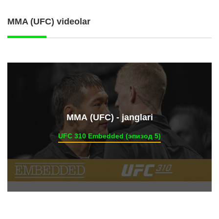
MMA (UFC) videolar
ММА (UFC) - janglari
UFC 310 Embedded (эпизод 5)