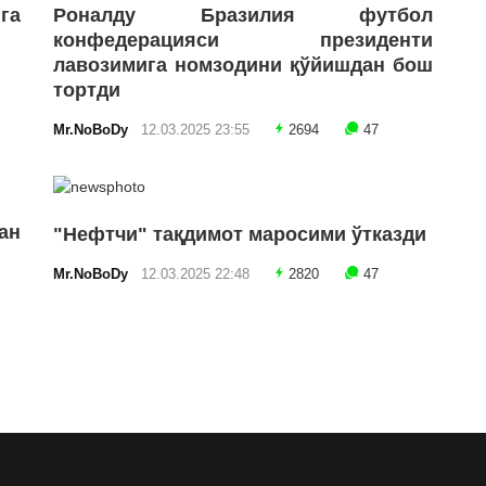
га
Роналду Бразилия футбол
конфедерацияси президенти
лавозимига номзодини қўйишдан бош
тортди
Mr.NoBoDy
12.03.2025 23:55
2694
47
ан
"Нефтчи" тақдимот маросими ўтказди
Mr.NoBoDy
12.03.2025 22:48
2820
47