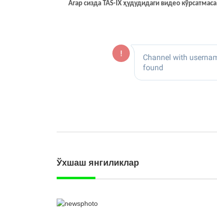
Агар сизда TAS-IX ҳудудидаги видео кўрсатма
Ўхшаш янгиликлар