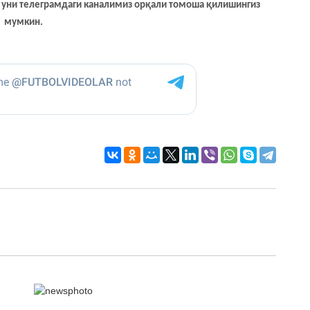
са уни телеграмдаги каналимиз орқали томоша қилишингиз
мумкин.