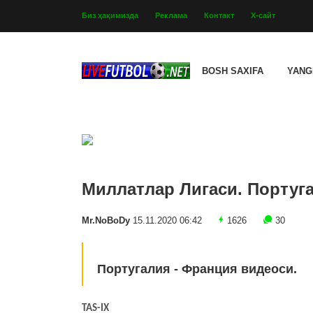
Биз ҳақимизда
Реклама
Контакт
Х-сайт
BOSH SAXIFA
YANG
Миллатлар Лигаси. Португа
Mr.NoBoDy
15.11.2020 06:42
1626
30
Португалия - Франция видеоси.
TAS-IX