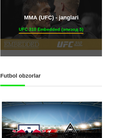
ММА (UFC) - janglari
UFC 310 Embedded (эпизод 5)
Futbol obzorlar