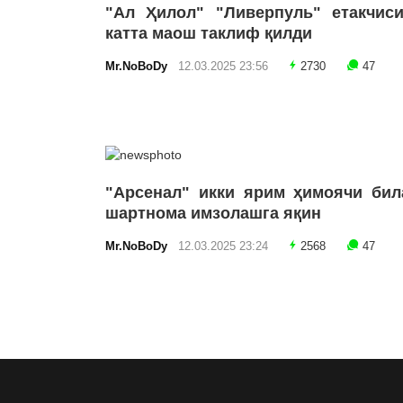
"Ал Ҳилол" "Ливерпуль" етакчиси
катта маош таклиф қилди
Mr.NoBoDy
12.03.2025 23:56
2730
47
"Арсенал" икки ярим ҳимоячи бил
шартнома имзолашга яқин
Mr.NoBoDy
12.03.2025 23:24
2568
47