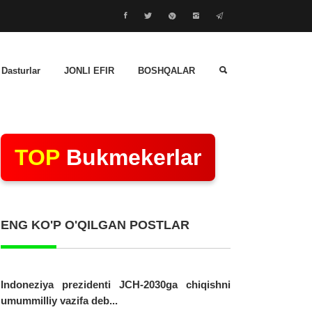
 Dasturlar
JONLI EFIR
BOSHQALAR
TOP
Bukmekerlar
ENG KO'P O'QILGAN POSTLAR
Indoneziya prezidenti JCH-2030ga chiqishni
umummilliy vazifa deb...