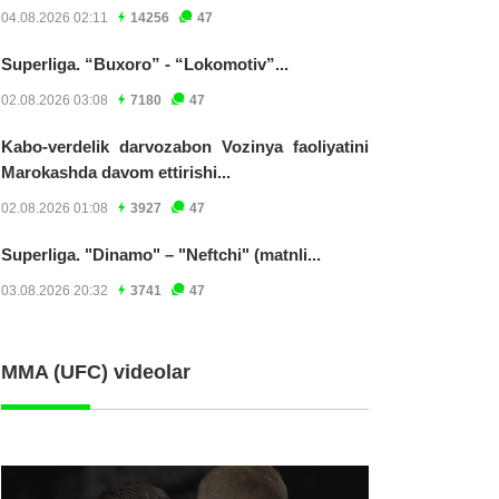
04.08.2026 02:11
14256
47
Superliga. “Buxoro” - “Lokomotiv”...
02.08.2026 03:08
7180
47
Kabo-verdelik darvozabon Vozinya faoliyatini
Marokashda davom ettirishi...
02.08.2026 01:08
3927
47
Superliga. "Dinamo" – "Neftchi" (matnli...
03.08.2026 20:32
3741
47
MMA (UFC) videolar