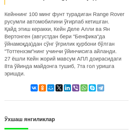
Кейннинг 100 минг фунт турадиган Range Rover
русумли автомобилини ўғирлаб кетишган.
Қайд этиш керакки, Кейн Деле Алли ва Ян
Вертонген (августдан бери "Бенфика"да
ўйнамоқда)дан сўнг ўғрилик қурбони бўлган
"Тоттенхэм"нинг учинчи ўйинчисига айланди.
27 ёшли Кейн жорий мавсум АПЛ доирасидаги
8та ўйинда майдонга тушиб, 7та гол уришга
эришди.
Ўхшаш янгиликлар