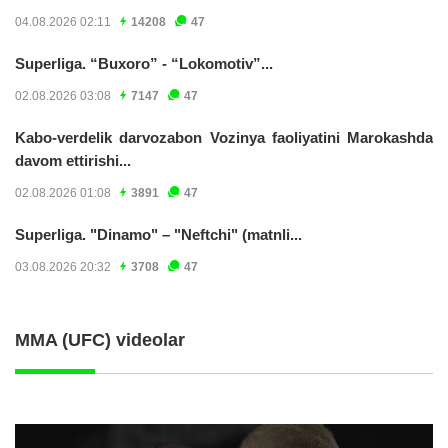
04.08.2026 02:11
14208
47
Superliga. “Buxoro” - “Lokomotiv”...
02.08.2026 03:08
7147
47
Kabo-verdelik darvozabon Vozinya faoliyatini Marokashda
davom ettirishi...
02.08.2026 01:08
3891
47
Superliga. "Dinamo" – "Neftchi" (matnli...
03.08.2026 20:32
3708
47
MMA (UFC) videolar