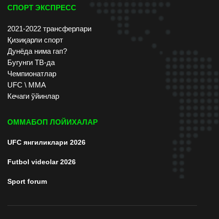
СПОРТ ЭКСПРЕСС
2021-2022 трансферлари
Қизиқарли спорт
Дунёда нима гап?
Бугунги ТВ-да
Чемпионатлар
UFC \ ММА
Кечаги ўйинлар
ОММАБОП ЛОЙИХАЛАР
UFC янгиликлари 2026
Futbol videolar 2026
Sport forum