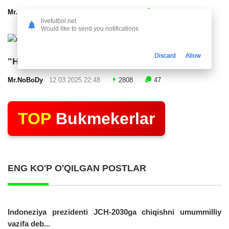
Mr.NoBoDy
12.03.2025 23:24
2556
47
livefutbol.net
Would like to send you notifications
Discard
Allow
"Нефтчи" тақдимот маросими ўтказди
Mr.NoBoDy
12.03.2025 22:48
2808
47
TOP
Bukmekerlar
ENG KO'P O'QILGAN POSTLAR
Indoneziya prezidenti JCH-2030ga chiqishni umummilliy
vazifa deb...