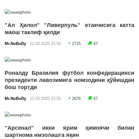
"Ал Ҳилол" "Ливерпуль" етакчисига катта
маош таклиф қилди
Mr.NoBoDy
12.03.2025 23:56
2715
47
Роналду Бразилия футбол конфедерацияси
президенти лавозимига номзодини қўйишдан
бош тортди
Mr.NoBoDy
12.03.2025 23:55
2676
47
"Арсенал" икки ярим ҳимоячи билан
шартнома имзолашга яқин