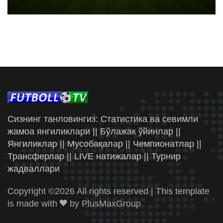
Сизнинг танловингиз: Статистика ва севимли
жамоа янгиликлари || Бўлажак ўйинлар ||
Янгиликлар || Мусобақалар || Чемпионатлар ||
Трансферлар || LIVE натижалар || Турнир
жадваллари
Copyright ©
2026 All rights reserved | This template
is made with
by
PlusMaxGroup