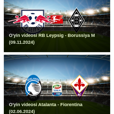
O'yin videosi RB Leypsig - Borussiya M
(09.11.2024)
O'yin videosi Atalanta - Fiorentina
(02.06.2024)