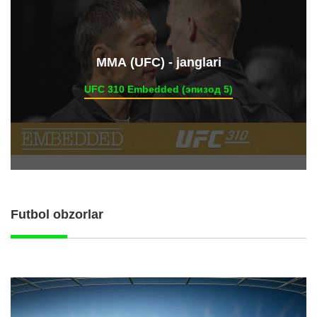
ММА (UFC) - janglari
UFC 310 Embedded (эпизод 5)
Futbol obzorlar