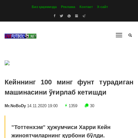
Биз ҳақимизда
Реклама
Контакт
Х-сайт
Кейннинг 100 минг фунт турадиган
машинасини ўғирлаб кетишди
Mr.NoBoDy
14.11.2020 19:00
1359
30
"Тоттенхэм" ҳужумчиси Харри Кейн
жиноятчиларнинг қурбони бўлди.