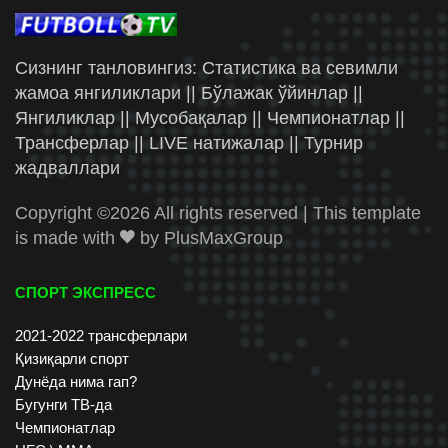
Сизнинг танловингиз: Статистика ва севимли
жамоа янгиликлари || Бўлажак ўйинлар ||
Янгиликлар || Мусобақалар || Чемпионатлар ||
Трансферлар || LIVE натижалар || Турнир
жадваллари
Copyright ©
2026 All rights reserved | This template
is made with
by
PlusMaxGroup
СПОРТ ЭКСПРЕСС
2021-2022 трансферлари
Қизиқарли спорт
Дунёда нима гап?
Бугунги ТВ-да
Чемпионатлар