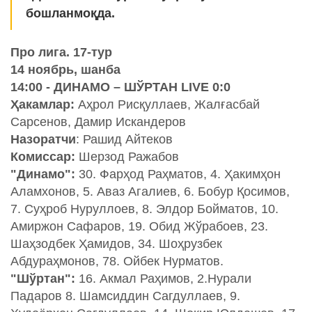
бошланмоқда.
Про лига. 17-тур
14 ноябрь, шанба
14:00 - ДИНАМО – ШЎРТАН LIVE 0:0
Ҳакамлар:
Аҳрол Рисқуллаев, Жалғасбай
Сарсенов, Дамир Искандеров
Назоратчи
: Рашид Айтеков
Комиссар:
Шерзод Ражабов
"Динамо":
30. Фарҳод Раҳматов, 4. Ҳакимҳон
Аламхонов, 5. Аваз Агалиев, 6. Бобур Қосимов,
7. Суҳроб Нуруллоев, 8. Элдор Бойматов, 10.
Амиржон Сафаров, 19. Обид Жўрабоев, 23.
Шаҳзодбек Ҳамидов, 34. Шоҳрузбек
Абдураҳмонов, 78. Ойбек Нурматов.
"Шўртан":
16. Акмал Раҳимов, 2.Нурали
Падаров 8. Шамсиддин Сагдуллаев, 9.