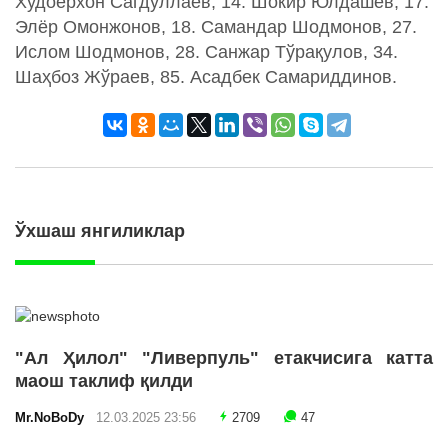
Худоёрхон Сагдуллаев, 14. Шокир Юлдашев, 17.
Элёр Омонжонов, 18. Самандар Шодмонов, 27.
Ислом Шодмонов, 28. Санжар Тўрақулов, 34.
Шаҳбоз Жўраев, 85. Асадбек Самариддинов.
Ўхшаш янгиликлар
"Ал Ҳилол" "Ливерпуль" етакчисига катта
маош таклиф қилди
Mr.NoBoDy
12.03.2025 23:56
2709
47