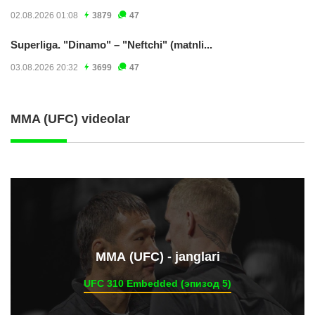
02.08.2026 01:08
3879
47
Superliga. "Dinamo" – "Neftchi" (matnli...
03.08.2026 20:32
3699
47
MMA (UFC) videolar
ММА (UFC) - janglari
UFC 310 Embedded (эпизод 5)