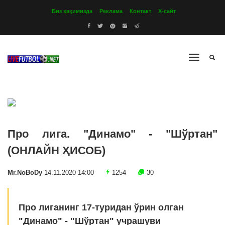
Биз ҳақимизда
Реклама
Контакт
Х-сайт
Про лига. "Динамо" - "Шўртан"
(ОНЛАЙН ҲИСОБ)
Mr.NoBoDy
14.11.2020 14:00
1254
30
Про лиганинг 17-туридан ўрин олган
"Динамо" - "Шўртан" учрашуви