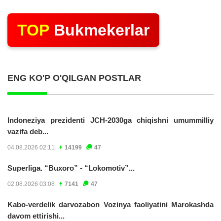
TOP
Bukmekerlar
ENG KO'P O'QILGAN POSTLAR
Indoneziya prezidenti JCH-2030ga chiqishni umummilliy
vazifa deb...
04.08.2026 02:11
14199
47
Superliga. “Buxoro” - “Lokomotiv”...
02.08.2026 03:08
7141
47
Kabo-verdelik darvozabon Vozinya faoliyatini Marokashda
davom ettirishi...