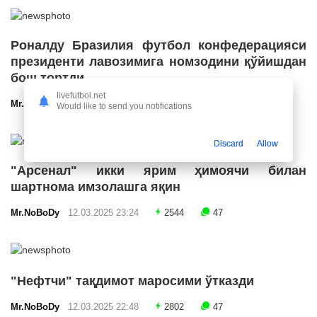
Роналду Бразилия футбол конфедерацияси
президенти лавозимига номзодини қўйишдан
бош тортди
livefutbol.net
Mr.NoBoDy
12.03.2025 23:55
2664
47
Would like to send you notifications
Discard
Allow
"Арсенал" икки ярим ҳимоячи билан
шартнома имзолашга яқин
Mr.NoBoDy
12.03.2025 23:24
2544
47
"Нефтчи" тақдимот маросими ўтказди
Mr.NoBoDy
12.03.2025 22:48
2802
47