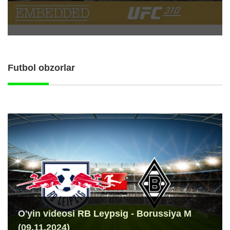
Futbol obzorlar
O'yin videosi RB Leypsig - Borussiya M
(09.11.2024)