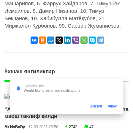
Машарипов, 6. Фаррух Ҳайдаров, 7. Тимурбек
Исмаилов, 8. Дамир Низанов, 10. Тимур
Бекчанов, 19. Хабибулла Матёқубов, 21.
Миржалол Қурбонов, 99. Сарвар Жуманиёзов.
Ўхшаш янгиликлар
livefutbol.net
Would like to send you notifications
Discard
Allow
"Ал Ҳилол" "Ливерпуль" етакчисига катта
маош таклиф қилди
Mr.NoBoDy
12.03.2025 23:56
2742
47