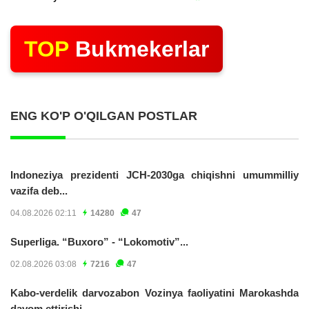
TOP
Bukmekerlar
ENG KO'P O'QILGAN POSTLAR
Indoneziya prezidenti JCH-2030ga chiqishni umummilliy
vazifa deb...
04.08.2026 02:11
14280
47
Superliga. “Buxoro” - “Lokomotiv”...
02.08.2026 03:08
7216
47
Kabo-verdelik darvozabon Vozinya faoliyatini Marokashda
davom ettirishi...