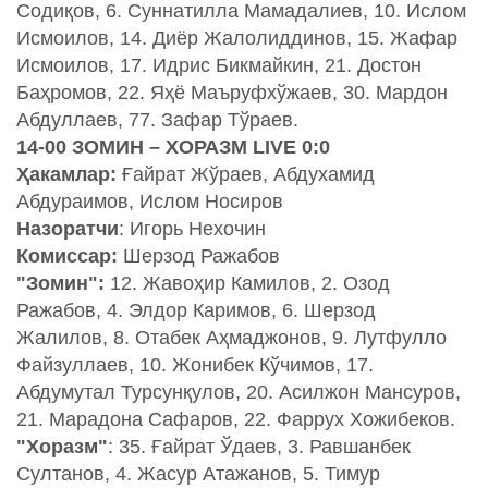
Содиқов, 6. Суннатилла Мамадалиев, 10. Ислом
Исмоилов, 14. Диёр Жалолиддинов, 15. Жафар
Исмоилов, 17. Идрис Бикмайкин, 21. Достон
Баҳромов, 22. Яҳё Маъруфхўжаев, 30. Мардон
Абдуллаев, 77. Зафар Тўраев.
14-00 ЗОМИН – ХОРАЗМ LIVE 0:0
Ҳакамлар:
Ғайрат Жўраев, Абдухамид
Абдураимов, Ислом Носиров
Назоратчи
: Игорь Нехочин
Комиссар:
Шерзод Ражабов
"Зомин":
12. Жавоҳир Камилов, 2. Озод
Ражабов, 4. Элдор Каримов, 6. Шерзод
Жалилов, 8. Отабек Аҳмаджонов, 9. Лутфулло
Файзуллаев, 10. Жонибек Кўчимов, 17.
Абдумутал Турсунқулов, 20. Асилжон Мансуров,
21. Марадона Сафаров, 22. Фаррух Хожибеков.
"Хоразм"
: 35. Ғайрат Ўдаев, 3. Равшанбек
Султанов, 4. Жасур Атажанов, 5. Тимур