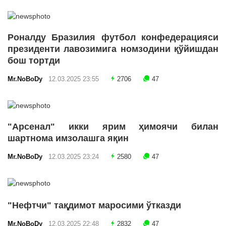
Роналду Бразилия футбол конфедерацияси
президенти лавозимига номзодини қўйишдан
бош тортди
Mr.NoBoDy
12.03.2025 23:55
2706
47
"Арсенал" икки ярим ҳимоячи билан
шартнома имзолашга яқин
Mr.NoBoDy
12.03.2025 23:24
2580
47
"Нефтчи" тақдимот маросими ўтказди
Mr.NoBoDy
12.03.2025 22:48
2832
47