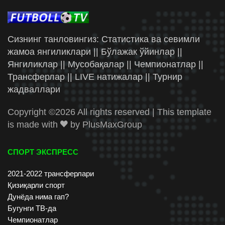
Сизнинг танловингиз: Статистика ва севимли
жамоа янгиликлари || Бўлажак ўйинлар ||
Янгиликлар || Мусобақалар || Чемпионатлар ||
Трансферлар || LIVE натижалар || Турнир
жадваллари
Copyright ©
2026 All rights reserved | This template
is made with
by
PlusMaxGroup
СПОРТ ЭКСПРЕСС
2021-2022 трансферлари
Қизиқарли спорт
Дунёда нима гап?
Бугунги ТВ-да
Чемпионатлар