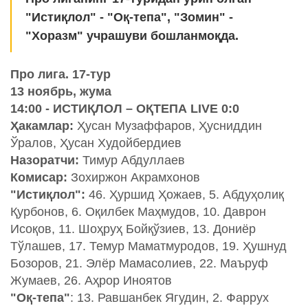
"Истиқлол" - "Оқ-тепа", "Зомин" -
"Хоразм" учрашуви бошланмоқда.
Про лига. 17-тур
13 ноябрь, жума
14:00 - ИСТИҚЛОЛ – ОҚТЕПА LIVE 0:0
Ҳакамлар:
Ҳусан Музаффаров, Ҳусниддин
Ўралов, Ҳусан Худойбердиев
Назоратчи:
Тимур Абдуллаев
Комисар:
Зохиржон Акрамхонов
"Истиқлол":
46. Ҳуршид Ҳожаев, 5. Абдуҳолиқ
Қурбонов, 6. Оқилбек Маҳмудов, 10. Даврон
Исоқов, 11. Шоҳруҳ Бойқўзиев, 13. Дониёр
Тўлашев, 17. Темур Маматмуродов, 19. Ҳушнуд
Бозоров, 21. Элёр Мамасолиев, 22. Маъруф
Жумаев, 26. Аҳрор Иноятов
"Оқ-тепа"
: 13. Равшанбек Ягудин, 2. Фаррух