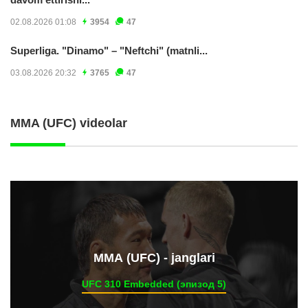
02.08.2026 01:08
3954
47
Superliga. "Dinamo" – "Neftchi" (matnli...
03.08.2026 20:32
3765
47
MMA (UFC) videolar
ММА (UFC) - janglari
UFC 310 Embedded (эпизод 5)