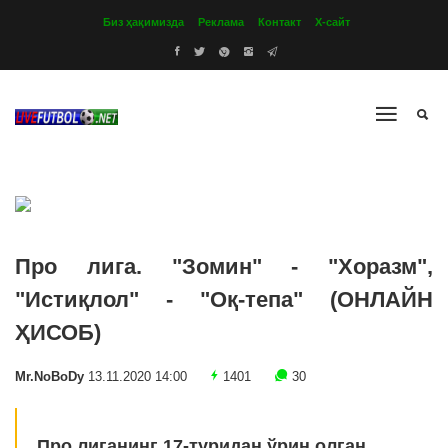
Биз ҳақимизда
Реклама
Контакт
Х-сайт
Про лига. "Зомин" - "Хоразм",
"Истиқлол" - "Оқ-тепа" (ОНЛАЙН
ҲИСОБ)
Mr.NoBoDy
13.11.2020 14:00
1401
30
Про лиганинг 17-туридан ўрин олган