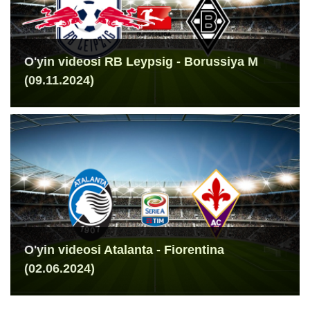
O'yin videosi RB Leypsig - Borussiya M
(09.11.2024)
O'yin videosi Atalanta - Fiorentina
(02.06.2024)