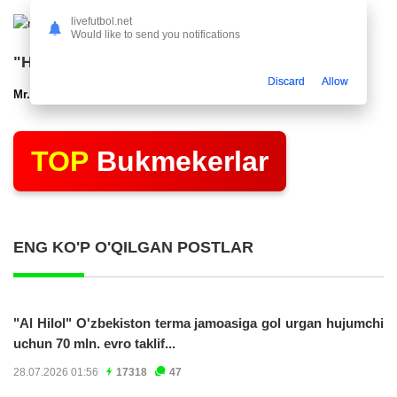
livefutbol.net
Would like to send you notifications
"Нефтчи" тақдимот маросими ўтказди
Discard
Allow
Mr.NoBoDy
12.03.2025 22:48
2799
47
TOP
Bukmekerlar
ENG KO'P O'QILGAN POSTLAR
"Al Hilol" O'zbekiston terma jamoasiga gol urgan hujumchi
uchun 70 mln. evro taklif...
28.07.2026 01:56
17318
47