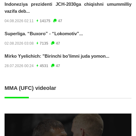
Indoneziya prezidenti JCH-2030ga chiqishni umummilliy
vazifa deb...
04.08.2026 02:11
14175
47
Superliga. “Buxoro” - “Lokomotiv”...
02.08.2026 03:08
7135
47
Mirko Yyelichich: "Birinchi bo'limni juda yomon...
28.07.2026 00:24
4531
47
MMA (UFC) videolar