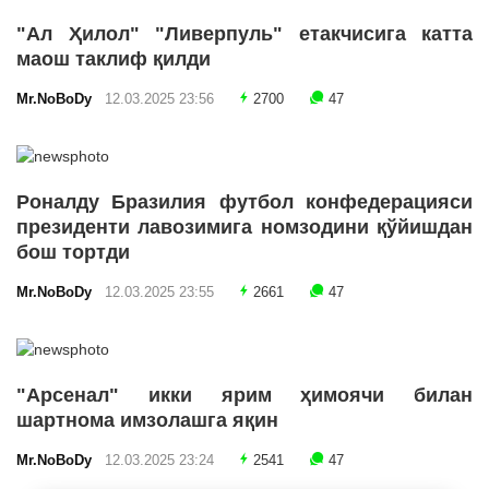
"Ал Ҳилол" "Ливерпуль" етакчисига катта
маош таклиф қилди
Mr.NoBoDy
12.03.2025 23:56
2700
47
Роналду Бразилия футбол конфедерацияси
президенти лавозимига номзодини қўйишдан
бош тортди
Mr.NoBoDy
12.03.2025 23:55
2661
47
"Арсенал" икки ярим ҳимоячи билан
шартнома имзолашга яқин
Mr.NoBoDy
12.03.2025 23:24
2541
47