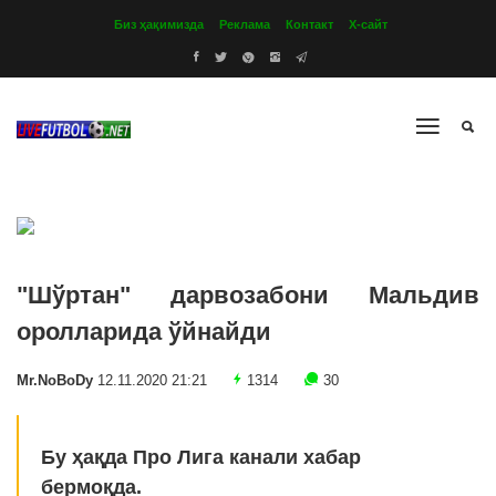
Биз ҳақимизда
Реклама
Контакт
Х-сайт
"Шўртан" дарвозабони Мальдив
оролларида ўйнайди
Mr.NoBoDy
12.11.2020 21:21
1314
30
Бу ҳақда Про Лига канали хабар
бермоқда.