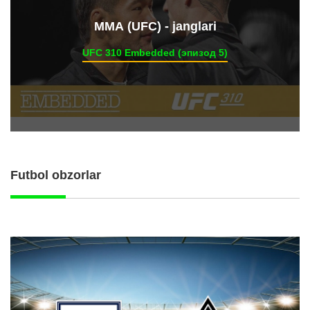
ММА (UFC) - janglari
UFC 310 Embedded (эпизод 5)
Futbol obzorlar