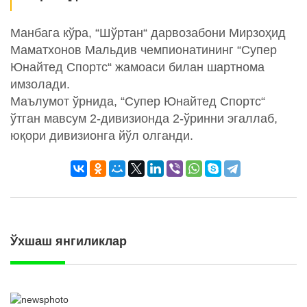
Манбага кўра, “Шўртан“ дарвозабони Мирзоҳид
Маматхонов Мальдив чемпионатининг “Супер
Юнайтед Спортс“ жамоаси билан шартнома
имзолади.
Маълумот ўрнида, “Супер Юнайтед Спортс“
ўтган мавсум 2-дивизионда 2-ўринни эгаллаб,
юқори дивизионга йўл олганди.
Ўхшаш янгиликлар