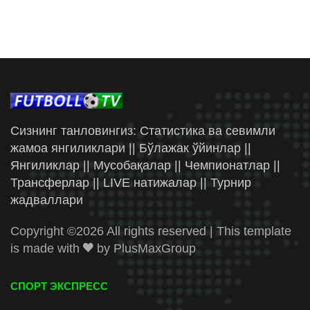
Сизнинг танловингиз: Статистика ва севимли
жамоа янгиликлари || Бўлажак ўйинлар ||
Янгиликлар || Мусобақалар || Чемпионатлар ||
Трансферлар || LIVE натижалар || Турнир
жадваллари
Copyright ©
2026 All rights reserved | This template
is made with
by
PlusMaxGroup
СПОРТ ЭКСПРЕСС