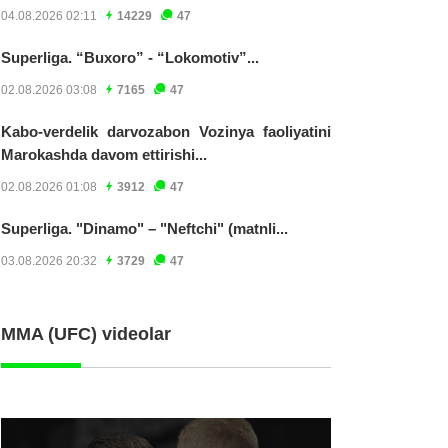
04.08.2026 02:11
14229
47
Superliga. “Buxoro” - “Lokomotiv”...
02.08.2026 03:08
7165
47
Kabo-verdelik darvozabon Vozinya faoliyatini
Marokashda davom ettirishi...
02.08.2026 01:08
3912
47
Superliga. "Dinamo" – "Neftchi" (matnli...
03.08.2026 20:32
3729
47
MMA (UFC) videolar