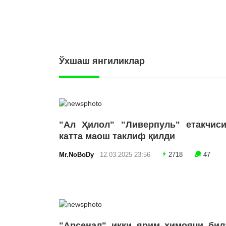
Ўхшаш янгиликлар
"Ал Ҳилол" "Ливерпуль" етакчиси
катта маош таклиф қилди
Mr.NoBoDy
12.03.2025 23:56
2718
47
"Арсенал" икки ярим ҳимоячи бил