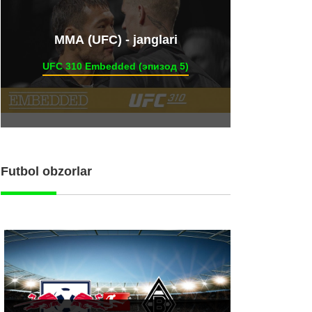
ММА (UFC) - janglari
UFC 310 Embedded (эпизод 5)
Futbol obzorlar