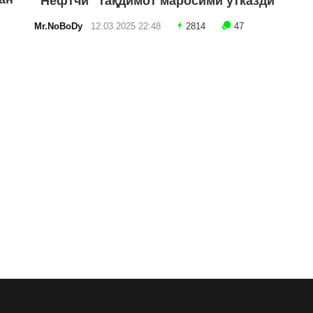
"Нефтчи" тақдимот маросими ўтказди
Mr.NoBoDy
12.03.2025 22:48
2814
47