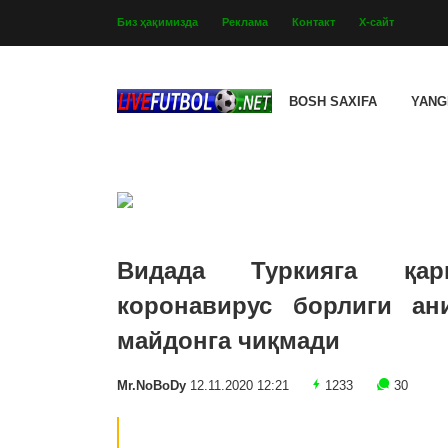
Биз ҳақимизда
Реклама
Контакт
Х-сайт
BOSH SAXIFA
YANG
Видада Туркияга қар
коронавирус борлиги ан
майдонга чиқмади
Mr.NoBoDy
12.11.2020 12:21
1233
30