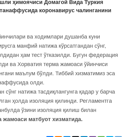
ёшли ҳимоячиси Домагой Вида Туркия
г танаффусида коронавирус чалинганини
йинчилари ва ходимлари душанба куни
русга манфий натижа кўрсатгандан сўнг,
лдидан ҳам тест ўтказилди. Бугун федерация
олди ва Хорватия терма жамоаси ўйинчиси
нгани маълум бўлди. Тиббий хизматимиз эса
анаффусида олди.
н сўнг натижа тасдиқлангунга қадар у барча
лган ҳолда изоляция қилинди. Регламентга
танбулда ўзини изоляция қилиш билан
а жамоаси матбуот хизматида.