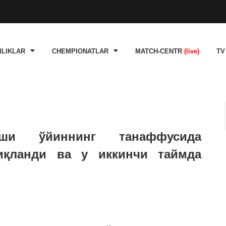
ILIKLAR
CHEMPIONATLAR
MATCH-CENTR
(live)
TV
ши ўйиннинг танаффусида
иқланди ва у иккинчи таймда