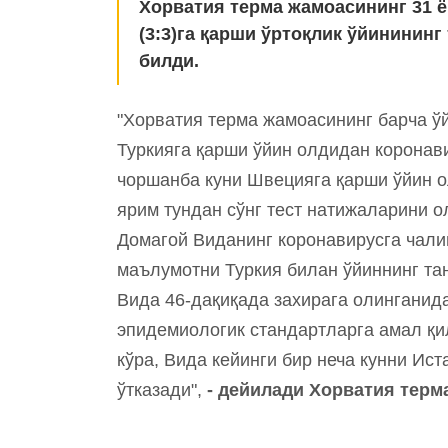
Хорватия терма жамоасининг 31 
(3:3)га қарши ўртоқлик ўйининин
билди.
"Хорватия терма жамоасининг барча ў
Туркияга қарши ўйин олдидан коронави
чоршанба куни Швецияга қарши ўйин о
ярим тундан сўнг тест натижаларини 
Домагой Виданинг коронавирусга чали
маълумотни Туркия билан ўйиннинг т
Вида 46-дақиқада захирага олинганида
эпидемиологик стандартларга амал қи
кўра, Вида кейинги бир неча кунни Ис
ўтказади",
- дейилади Хорватия терм