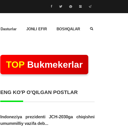
 Dasturlar
JONLI EFIR
BOSHQALAR
TOP
Bukmekerlar
ENG KO'P O'QILGAN POSTLAR
Indoneziya prezidenti JCH-2030ga chiqishni
umummilliy vazifa deb...