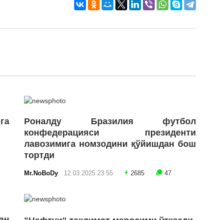
га
Роналду Бразилия футбол
конфедерацияси президенти
лавозимига номзодини қўйишдан бош
тортди
Mr.NoBoDy
12.03.2025 23:55
2685
47
ан