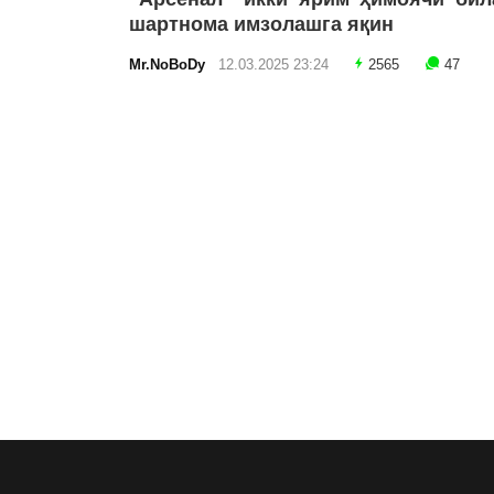
шартнома имзолашга яқин
Mr.NoBoDy
12.03.2025 23:24
2565
47