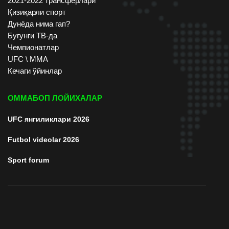
2021-2022 трансферлари
Қизиқарли спорт
Дунёда нима гап?
Бугунги ТВ-да
Чемпионатлар
UFC \ ММА
Кечаги ўйинлар
ОММАБОП ЛОЙИХАЛАР
UFC янгиликлари 2026
Futbol videolar 2026
Sport forum