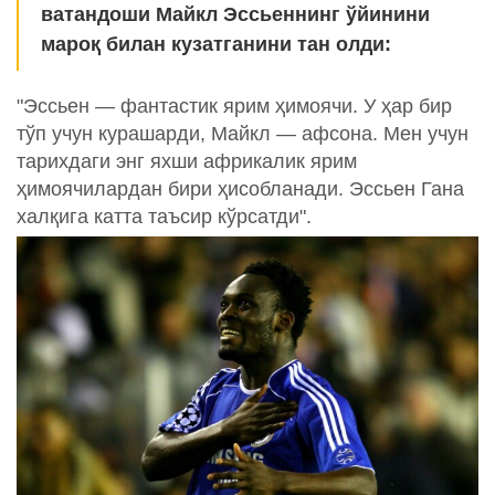
ватандоши Майкл Эссьеннинг ўйинини
мароқ билан кузатганини тан олди:
"Эссьен — фантастик ярим ҳимоячи. У ҳар бир
тўп учун курашарди, Майкл — афсона. Мен учун
тарихдаги энг яхши африкалик ярим
ҳимоячилардан бири ҳисобланади. Эссьен Гана
халқига катта таъсир кўрсатди".