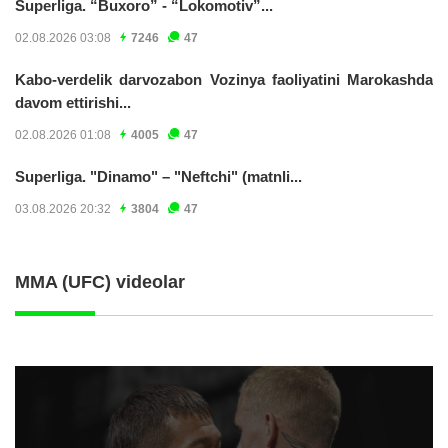
Superliga. “Buxoro” - “Lokomotiv”...
02.08.2026 03:08
7246
47
Kabo-verdelik darvozabon Vozinya faoliyatini Marokashda
davom ettirishi...
02.08.2026 01:08
4005
47
Superliga. "Dinamo" – "Neftchi" (matnli...
03.08.2026 20:32
3804
47
MMA (UFC) videolar