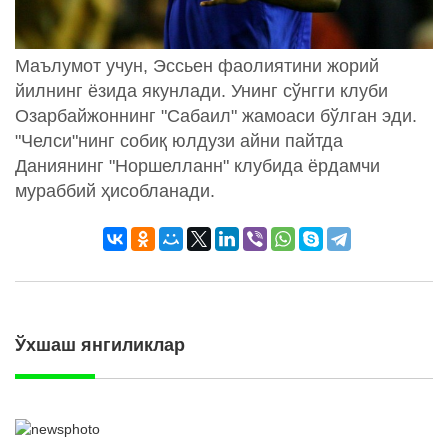
Маълумот учун, Эссьен фаолиятини жорий
йилнинг ёзида якунлади. Унинг сўнгги клуби
Озарбайжоннинг "Сабаил" жамоаси бўлган эди.
"Челси"нинг собиқ юлдузи айни пайтда
Даниянинг "Норшелланн" клубида ёрдамчи
мураббий ҳисобланади.
Ўхшаш янгиликлар