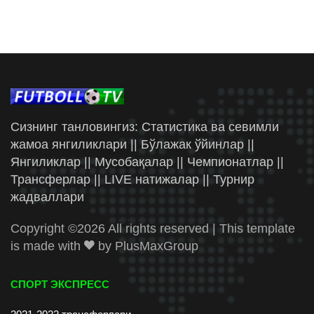
Сизнинг танловингиз: Статистика ва севимли
жамоа янгиликлари || Бўлажак ўйинлар ||
Янгиликлар || Мусобақалар || Чемпионатлар ||
Трансферлар || LIVE натижалар || Турнир
жадваллари
Copyright ©
2026 All rights reserved | This template
is made with
by
PlusMaxGroup
СПОРТ ЭКСПРЕСС