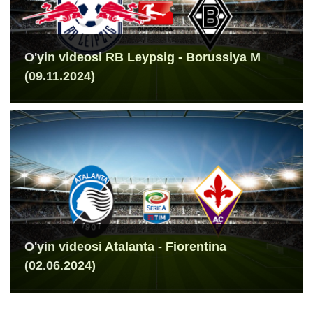
O'yin videosi RB Leypsig - Borussiya M
(09.11.2024)
O'yin videosi Atalanta - Fiorentina
(02.06.2024)