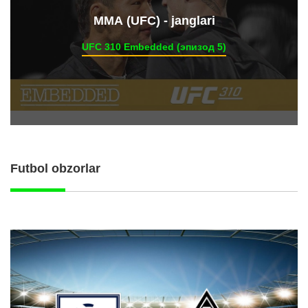
ММА (UFC) - janglari
UFC 310 Embedded (эпизод 5)
Futbol obzorlar