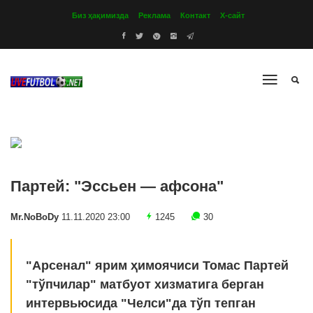
Биз ҳақимизда
Реклама
Контакт
Х-сайт
Партей: "Эссьен — афсона"
Mr.NoBoDy
11.11.2020 23:00
1245
30
"Арсенал" ярим ҳимоячиси Томас Партей
"тўпчилар" матбуот хизматига берган
интервьюсида "Челси"да тўп тепган