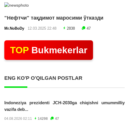
"Нефтчи" тақдимот маросими ўтказди
Mr.NoBoDy
12.03.2025 22:48
2838
47
TOP
Bukmekerlar
ENG KO'P O'QILGAN POSTLAR
Indoneziya prezidenti JCH-2030ga chiqishni umummilliy
vazifa deb...
04.08.2026 02:11
14298
47