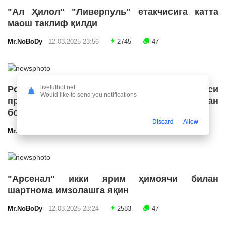
"Ал Ҳилол" "Ливерпуль" етакчисига катта
маош таклиф қилди
Mr.NoBoDy
12.03.2025 23:56
2745
47
livefutbol.net
Роналду Бразилия футбол конфедерацияси
Would like to send you notifications
президенти лавозимига номзодини қўйишдан
бош тортди
Discard
Allow
Mr.NoBoDy
12.03.2025 23:55
2709
47
"Арсенал" икки ярим ҳимоячи билан
шартнома имзолашга яқин
Mr.NoBoDy
12.03.2025 23:24
2583
47