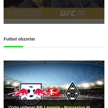
Futbol obzorlar
O'yin videosi RB Leypsig - Borussiya M