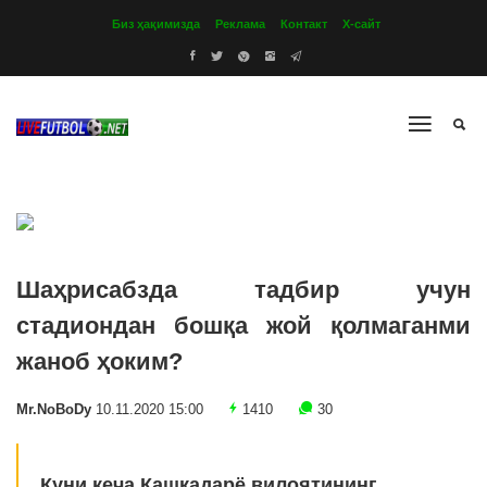
Биз ҳақимизда
Реклама
Контакт
Х-сайт
Шаҳрисабзда тадбир учун
стадиондан бошқа жой қолмаганми
жаноб ҳоким?
Mr.NoBoDy
10.11.2020 15:00
1410
30
Куни кеча Қашқадарё вилоятининг