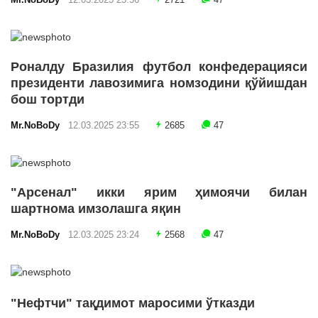
Mr.NoBoDy
12.03.2025 23:56
2721
47
Роналду Бразилия футбол конфедерацияси
президенти лавозимига номзодини қўйишдан
бош тортди
Mr.NoBoDy
12.03.2025 23:55
2685
47
"Арсенал" икки ярим ҳимоячи билан
шартнома имзолашга яқин
Mr.NoBoDy
12.03.2025 23:24
2568
47
"Нефтчи" тақдимот маросими ўтказди