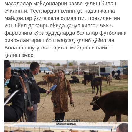
масалалар майдонларни расво қилиш билан
ечиляпти. Тестлардан кейин қанчадан-қанча
майдонлар ўзига кела олмаяпти. Президентни
2019 йил декабрь ойида қабул қилган 5887-
фармонига кўра ҳудудларда болалар футболини
ривожлантириш бош мақсад қилиб қўйилган.
Болалар шуғулланадиган майдонни пайхон
қилиш эмас.