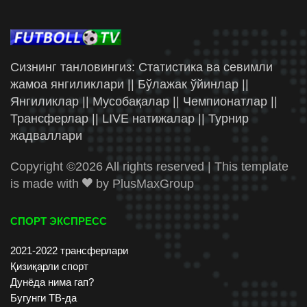
Сизнинг танловингиз: Статистика ва севимли
жамоа янгиликлари || Бўлажак ўйинлар ||
Янгиликлар || Мусобақалар || Чемпионатлар ||
Трансферлар || LIVE натижалар || Турнир
жадваллари
Copyright ©
2026 All rights reserved | This template
is made with
by
PlusMaxGroup
СПОРТ ЭКСПРЕСС
2021-2022 трансферлари
Қизиқарли спорт
Дунёда нима гап?
Бугунги ТВ-да