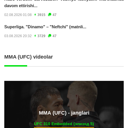
davom ettirishi...
02.08.2026 01:08
3915
47
Superliga. "Dinamo" – "Neftchi" (matnli...
03.08.2026 20:32
3729
47
MMA (UFC) videolar
ММА (UFC) - janglari
UFC 310 Embedded (эпизод 5)