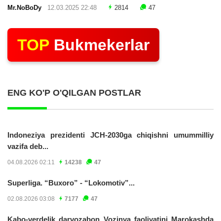
Mr.NoBoDy
12.03.2025 22:48
2814
47
TOP
Bukmekerlar
ENG KO'P O'QILGAN POSTLAR
Indoneziya prezidenti JCH-2030ga chiqishni umummilliy
vazifa deb...
04.08.2026 02:11
14238
47
Superliga. “Buxoro” - “Lokomotiv”...
02.08.2026 03:08
7177
47
Kabo-verdelik darvozabon Vozinya faoliyatini Marokashda