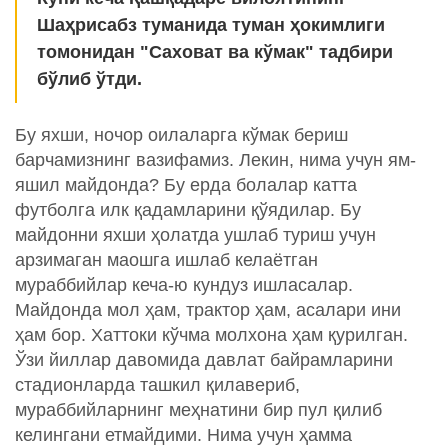
Шаҳрисабз туманида туман ҳокимлиги
томонидан "Саховат ва кўмак" тадбири
бўлиб ўтди.
Бу яхши, ночор оилаларга кўмак бериш
барчамизнинг вазифамиз. Лекин, нима учун ям-
яшил майдонда? Бу ерда болалар катта
футболга илк қадамларини қўядилар. Бу
майдонни яхши ҳолатда ушлаб туриш учун
арзимаган маошга ишлаб келаётган
мураббийлар кеча-ю кундуз ишласалар.
Майдонда мол ҳам, трактор ҳам, асалари ини
ҳам бор. Хаттоки кўчма молхона ҳам қурилган.
Ўзи йиллар давомида давлат байрамларини
стадионларда ташкил қилавериб,
мураббийларнинг меҳнатини бир пул қилиб
келингани етмайдими. Нима учун ҳамма