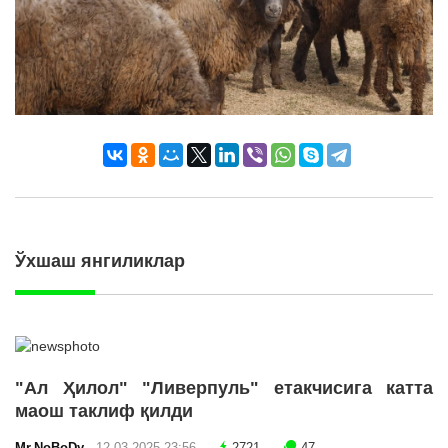
Ўхшаш янгиликлар
"Ал Ҳилол" "Ливерпуль" етакчисига катта
маош таклиф қилди