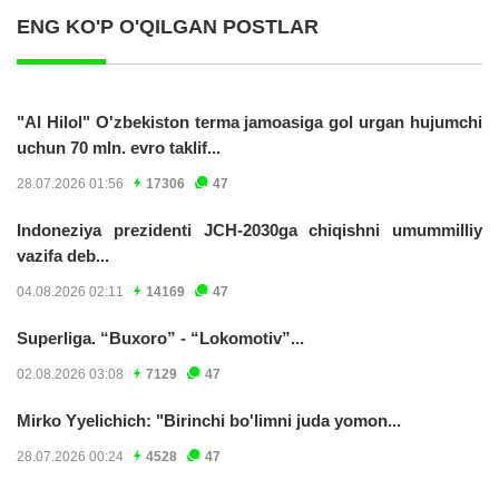
ENG KO'P O'QILGAN POSTLAR
"Al Hilol" O'zbekiston terma jamoasiga gol urgan hujumchi
uchun 70 mln. evro taklif...
28.07.2026 01:56
17306
47
Indoneziya prezidenti JCH-2030ga chiqishni umummilliy
vazifa deb...
04.08.2026 02:11
14169
47
Superliga. “Buxoro” - “Lokomotiv”...
02.08.2026 03:08
7129
47
Mirko Yyelichich: "Birinchi bo'limni juda yomon...
28.07.2026 00:24
4528
47