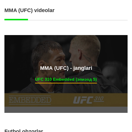
MMA (UFC) videolar
ММА (UFC) - janglari
UFC 310 Embedded (эпизод 5)
Futbol obzorlar