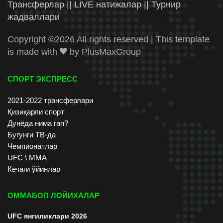
Трансферлар || LIVE натижалар || Турнир
жадваллари
Copyright ©
2026 All rights reserved | This template
is made with
by
PlusMaxGroup
СПОРТ ЭКСПРЕСС
2021-2022 трансферлари
Қизиқарли спорт
Дунёда нима гап?
Бугунги ТВ-да
Чемпионатлар
UFC \ ММА
Кечаги ўйинлар
ОММАБОП ЛОЙИХАЛАР
UFC янгиликлари 2026