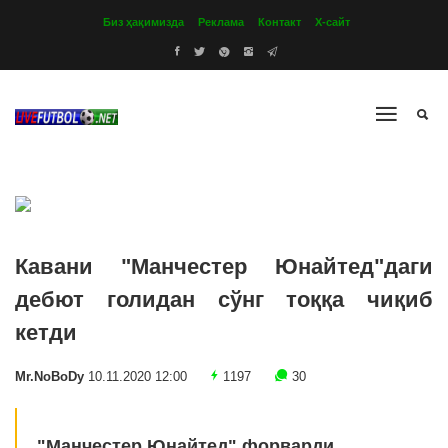
Биз ҳақимизда
Реклама
Контакт
Х-сайт
Кавани "Манчестер Юнайтед"даги
дебют голидан сўнг тоққа чиқиб
кетди
Mr.NoBoDy
10.11.2020 12:00
1197
30
"Манчестер Юнайтед" форварди