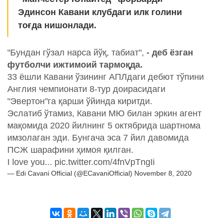
Эдинсон Кавани клубдаги илк голини
тоғда нишонлади.
"Бундан гўзал нарса йўқ, табиат",
- деб ёзган
футболчи ижтимоий тармоқда.
33 ёшли Кавани ўзининг АПЛдаги дебют тўпини
Англия чемпионати 8-тур доирасидаги
"Эвертон"га қарши ўйинда киритди.
Эслатиб ўтамиз, Кавани МЮ билан эркин агент
мақомида 2020 йилнинг 5 октябрида шартнома
имзолаган эди. Бунгача эса 7 йил давомида
ПСЖ шарафини ҳимоя қилган.
I love you... pic.twitter.com/4fnVpTngIi
— Edi Cavani Official (@ECavaniOfficial) November 8, 2020