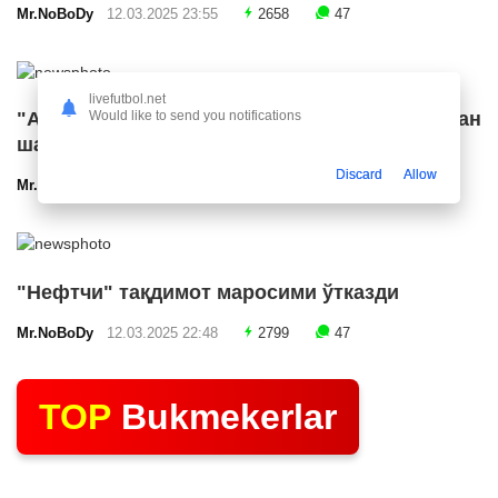
Mr.NoBoDy
12.03.2025 23:55
2658
47
livefutbol.net
"Арсенал" икки ярим ҳимоячи билан
Would like to send you notifications
шартнома имзолашга яқин
Discard
Allow
Mr.NoBoDy
12.03.2025 23:24
2541
47
"Нефтчи" тақдимот маросими ўтказди
Mr.NoBoDy
12.03.2025 22:48
2799
47
TOP
Bukmekerlar