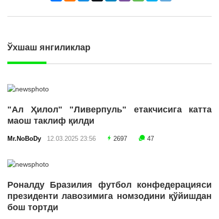
Ўхшаш янгиликлар
"Ал Ҳилол" "Ливерпуль" етакчисига катта
маош таклиф қилди
Mr.NoBoDy
12.03.2025 23:56
2697
47
Роналду Бразилия футбол конфедерацияси
президенти лавозимига номзодини қўйишдан
бош тортди