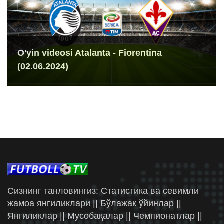
O'yin videosi Atalanta - Fiorentina
(02.06.2024)
Сизнинг танловингиз: Статистика ва севимли
жамоа янгиликлари || Бўлажак ўйинлар ||
Янгиликлар || Мусобақалар || Чемпионатлар ||