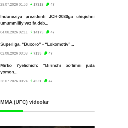
28.07.2026 01:56
17318
47
Indoneziya prezidenti JCH-2030ga chiqishni
umummilliy vazifa deb...
04.08.2026 02:11
14175
47
Superliga. “Buxoro” - “Lokomotiv”...
02.08.2026 03:08
7135
47
Mirko Yyelichich: "Birinchi bo'limni juda
yomon...
28.07.2026 00:24
4531
47
MMA (UFC) videolar