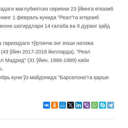
адаги мағлубиятсиз серияни 23 ўйинга етказиб
лнинг 1 февраль кунида "Реал"га ютқазиб
еоне шогирдлари 14 ғалаба ва 9 дуранг қайд
а тарихидаги тўртинчи энг яхши натижа
 (43 ўйин 2017-2018 йилларда), "Реал
ал Мадрид" (31 ўйин, 1988-1989) каби
н.
ябрь куни ўз майдонида "Барселона"га қарши