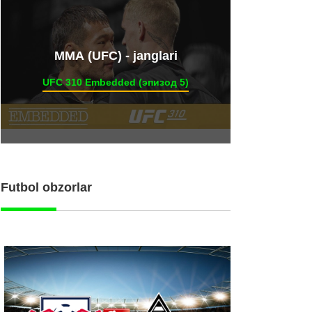
ММА (UFC) - janglari
UFC 310 Embedded (эпизод 5)
Futbol obzorlar