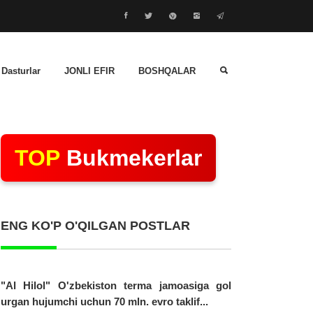
 Dasturlar
JONLI EFIR
BOSHQALAR
TOP
Bukmekerlar
ENG KO'P O'QILGAN POSTLAR
"Al Hilol" O'zbekiston terma jamoasiga gol
urgan hujumchi uchun 70 mln. evro taklif...