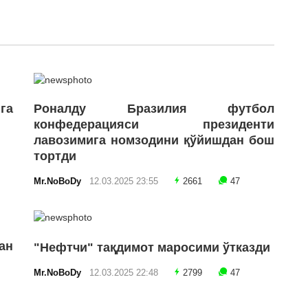
га
Роналду Бразилия футбол
конфедерацияси президенти
лавозимига номзодини қўйишдан бош
тортди
Mr.NoBoDy
12.03.2025 23:55
2661
47
ан
"Нефтчи" тақдимот маросими ўтказди
Mr.NoBoDy
12.03.2025 22:48
2799
47