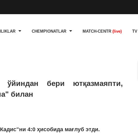
ILIKLAR
CHEMPIONATLAR
MATCH-CENTR
(live)
TV
3 ўйиндан бери ютқазмаяпти,
на" билан
Кадис"ни 4:0 ҳисобида мағлуб этди.