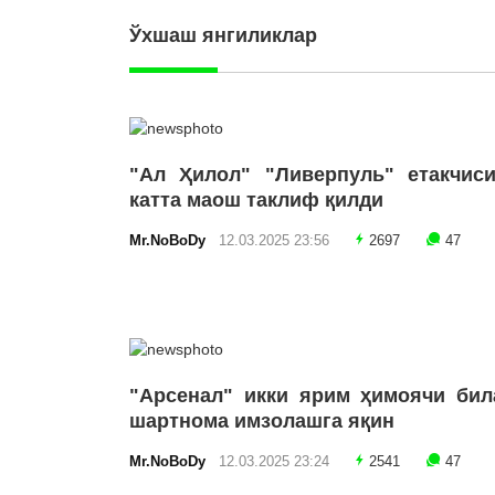
Ўхшаш янгиликлар
"Ал Ҳилол" "Ливерпуль" етакчиси
катта маош таклиф қилди
Mr.NoBoDy
12.03.2025 23:56
2697
47
"Арсенал" икки ярим ҳимоячи бил
шартнома имзолашга яқин
Mr.NoBoDy
12.03.2025 23:24
2541
47