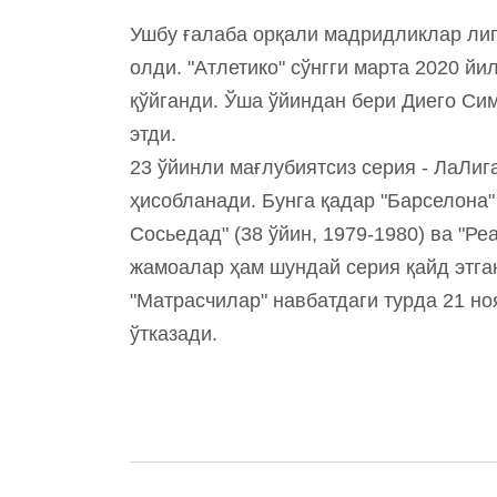
Ушбу ғалаба орқали мадридликлар лиг
олди. "Атлетико" сўнгги марта 2020 йи
қўйганди. Ўша ўйиндан бери Диего Сим
этди.
23 ўйинли мағлубиятсиз серия - ЛаЛиг
ҳисобланади. Бунга қадар "Барселона"
Сосьедад" (38 ўйин, 1979-1980) ва "Ре
жамоалар ҳам шундай серия қайд этга
"Матрасчилар" навбатдаги турда 21 но
ўтказади.