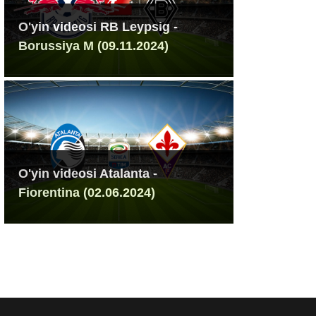
O'yin videosi RB Leypsig -
Borussiya M (09.11.2024)
O'yin videosi Atalanta -
Fiorentina (02.06.2024)