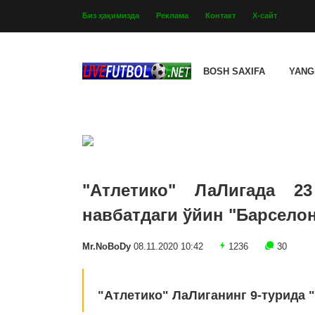
Биз ҳақимизда
Реклама
Контакт
Х-сайт
BOSH SAXIFA
YANG
"Атлетико" ЛаЛигада 2
навбатдаги ўйин "Барсело
Mr.NoBoDy
08.11.2020 10:42
1236
30
"Атлетико" ЛаЛиганинг 9-турида "