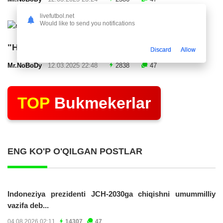
livefutbol.net
Would like to send you notifications
"Нефтчи" тақдимот маросими ўтказди
Discard
Allow
Mr.NoBoDy
12.03.2025 22:48
2838
47
TOP
Bukmekerlar
ENG KO'P O'QILGAN POSTLAR
Indoneziya prezidenti JCH-2030ga chiqishni umummilliy
vazifa deb...
04.08.2026 02:11
14307
47