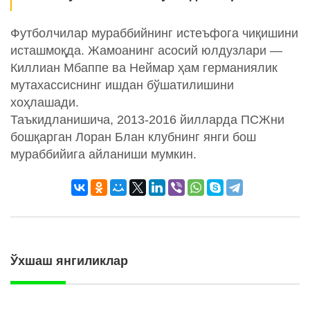
Футболчилар мураббийнинг истеъфога чиқишини
исташмоқда. Жамоанинг асосий юлдузлари —
Киллиан Мбаппе ва Неймар ҳам германиялик
мутахассиснинг ишдан бўшатилишини
хоҳлашади.
Таъкидланишича, 2013-2016 йилларда ПСЖни
бошқарган Лоран Блан клубнинг янги бош
мураббийига айланиши мумкин.
Ўхшаш янгиликлар