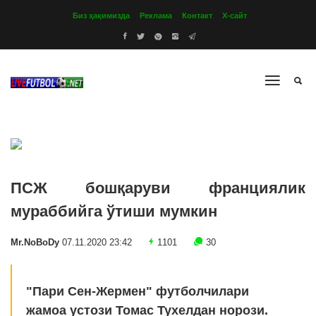
Биз ҳақимизда
Реклама
Контакт
Х-сайт
ПСЖ бошқаруви франциялик
мураббийга ўтиши мумкин
Mr.NoBoDy
07.11.2020 23:42
1101
30
"Пари Сен-Жермен" футболчилари
жамоа устози Томас Тухелдан норози.