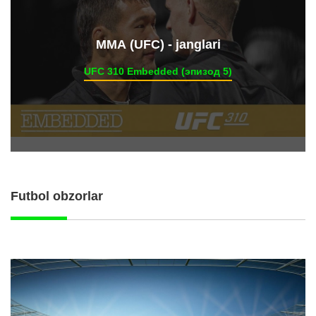
ММА (UFC) - janglari
UFC 310 Embedded (эпизод 5)
Futbol obzorlar