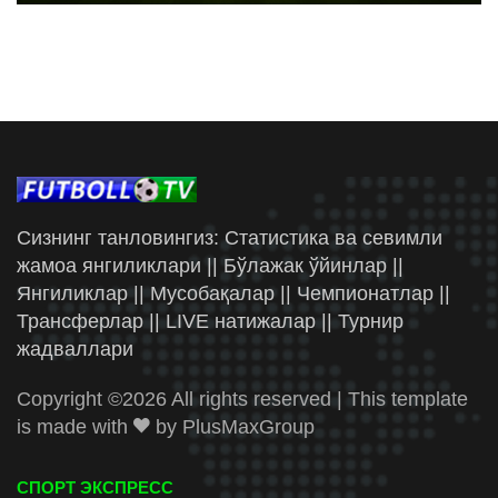
Сизнинг танловингиз: Статистика ва севимли
жамоа янгиликлари || Бўлажак ўйинлар ||
Янгиликлар || Мусобақалар || Чемпионатлар ||
Трансферлар || LIVE натижалар || Турнир
жадваллари
Copyright ©
2026 All rights reserved | This template
is made with
by
PlusMaxGroup
СПОРТ ЭКСПРЕСС