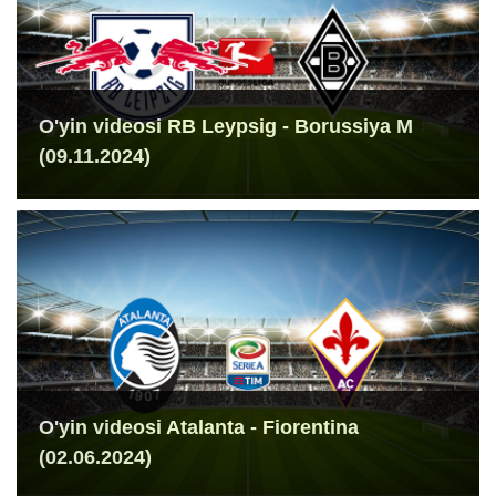
O'yin videosi RB Leypsig - Borussiya M
(09.11.2024)
O'yin videosi Atalanta - Fiorentina
(02.06.2024)