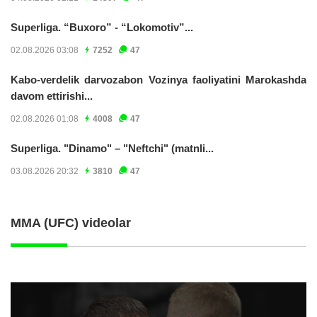
Superliga. “Buxoro” - “Lokomotiv”...
02.08.2026 03:08
7252
47
Kabo-verdelik darvozabon Vozinya faoliyatini Marokashda
davom ettirishi...
02.08.2026 01:08
4008
47
Superliga. "Dinamo" – "Neftchi" (matnli...
03.08.2026 20:32
3810
47
MMA (UFC) videolar