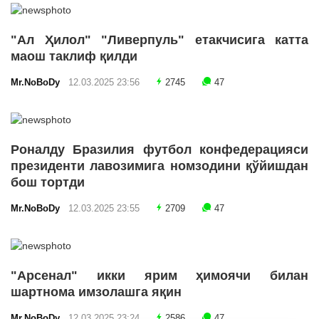
"Ал Ҳилол" "Ливерпуль" етакчисига катта
маош таклиф қилди
Mr.NoBoDy
12.03.2025 23:56
2745
47
Роналду Бразилия футбол конфедерацияси
президенти лавозимига номзодини қўйишдан
бош тортди
Mr.NoBoDy
12.03.2025 23:55
2709
47
"Арсенал" икки ярим ҳимоячи билан
шартнома имзолашга яқин
Mr.NoBoDy
12.03.2025 23:24
2586
47