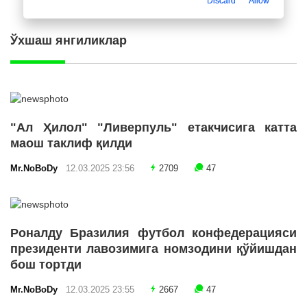
Discard
Allow
Ўхшаш янгиликлар
"Ал Ҳилол" "Ливерпуль" етакчисига катта
маош таклиф қилди
Mr.NoBoDy
12.03.2025 23:56
2709
47
Роналду Бразилия футбол конфедерацияси
президенти лавозимига номзодини қўйишдан
бош тортди
Mr.NoBoDy
12.03.2025 23:55
2667
47