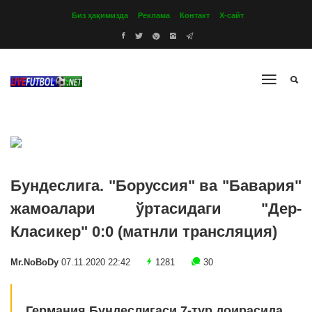
Биз ҳақимизда
Реклама
Контакт
Х-сайт
Бундеслига. "Боруссия" ва "Бавария"
жамоалари ўртасидаги "Дер-
Класикер" 0:0 (матнли трансляция)
Mr.NoBoDy
07.11.2020 22:42
1281
30
Германия Бундеслигаси 7-тур доирасида