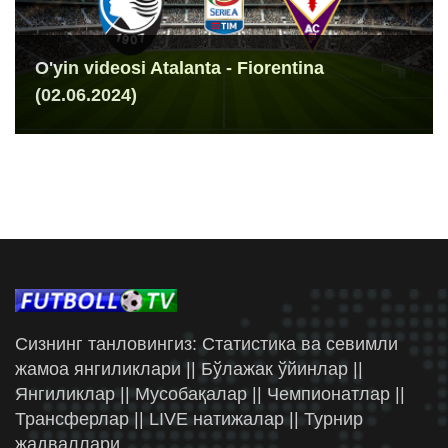
O'yin videosi Atalanta - Fiorentina
(02.06.2024)
Сизнинг танловингиз: Статистика ва севимли
жамоа янгиликлари || Бўлажак ўйинлар ||
Янгиликлар || Мусобақалар || Чемпионатлар ||
Трансферлар || LIVE натижалар || Турнир
жадваллари