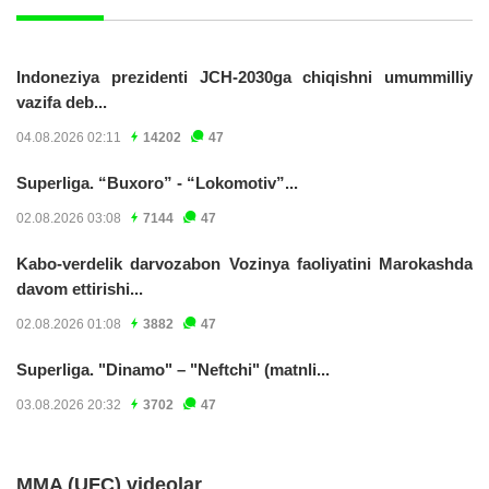
Indoneziya prezidenti JCH-2030ga chiqishni umummilliy
vazifa deb...
04.08.2026 02:11
14202
47
Superliga. “Buxoro” - “Lokomotiv”...
02.08.2026 03:08
7144
47
Kabo-verdelik darvozabon Vozinya faoliyatini Marokashda
davom ettirishi...
02.08.2026 01:08
3882
47
Superliga. "Dinamo" – "Neftchi" (matnli...
03.08.2026 20:32
3702
47
MMA (UFC) videolar