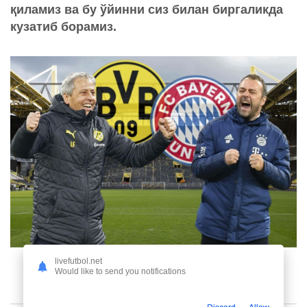
қиламиз ва бу ўйинни сиз билан биргаликда
кузатиб борамиз.
livefutbol.net
Would like to send you notifications