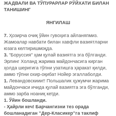
ЖАДВАЛИ ВА ТЎПУРАРЛАР РЎЙХАТИ БИЛАН
ТАНИШИНГ
ЯНГИЛАШ
7.
Ҳозирча очиқ ўйин гувоҳига айланяпмиз.
Жамоалар навбати билан хавфли вазиятларни
юзага келтиришмоқда.
3.
"Боруссия" ҳам қулай вазиятга эга бўлганди.
Эрлинг Холанд жарима майдончасига кирган
ҳолда шеригига тўпни узатишга ҳаракат қилди,
аммо тўпни охир-оқибат Нойер эгаллаболди.
1.
Левандовскиии!! Польшалик ҳужумчи жарима
майдончаси ичида қулай вазиятга эга бўлганди,
аммо зарба ноаниқ кетди.
1. Ўйин бошланди.
- Ҳайрли кеч! Барчангизни тез орада
бошланадиган "Дер-Класикер"га таклиф