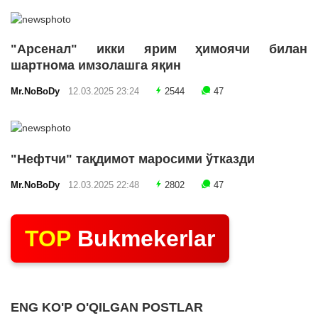
"Арсенал" икки ярим ҳимоячи билан
шартнома имзолашга яқин
Mr.NoBoDy
12.03.2025 23:24
2544
47
"Нефтчи" тақдимот маросими ўтказди
Mr.NoBoDy
12.03.2025 22:48
2802
47
TOP
Bukmekerlar
ENG KO'P O'QILGAN POSTLAR