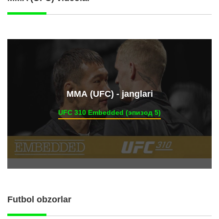
ММА (UFC) - janglari
UFC 310 Embedded (эпизод 5)
Futbol obzorlar