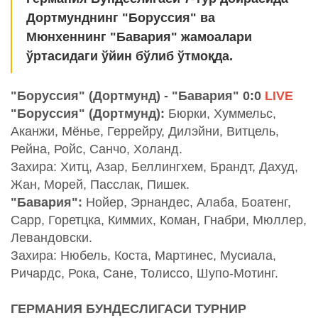
Дортмунднинг "Боруссия" ва
Мюнхеннинг "Бавария" жамоалари
ўртасидаги ўйин бўлиб ўтмоқда.
"Боруссия" (Дортмунд) - "Бавария" 0:0
LIVE
"Боруссия" (Дортмунд):
Бюрки, Хуммельс,
Аканжи, Мёнье, Геррейру, Дилэйни, Витцель,
Рейна, Ройс, Санчо, Холанд.
Захира: Хитц, Азар, Беллингхем, Брандт, Дахуд,
Жан, Морей, Пасслак, Пишек.
"Бавария":
Нойер, Эрнандес, Алаба, Боатенг,
Сарр, Горетцка, Киммих, Коман, Гнабри, Мюллер,
Левандовски.
Захира: Нюбель, Коста, Мартинес, Мусиала,
Ричардс, Рока, Сане, Толиссо, Шупо-Мотинг.
ГЕРМАНИЯ БУНДЕСЛИГАСИ ТУРНИР