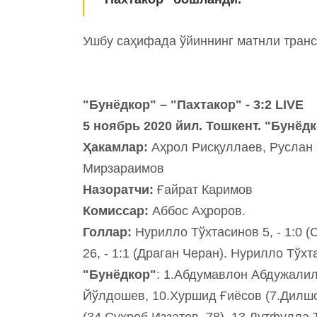
Ушбу саҳифада ўйиннинг матнли транс
"Бунёдкор" – "Пахтакор" - 3:2 LIVE
5 ноябрь 2020 йил. Тошкент. "Бунёдк
Ҳакамлар:
Аҳрол Рисқуллаев, Руслан 
Мирзараимов
Назоратчи:
Ғайрат Каримов
Комиссар:
Аббос Аҳроров.
Голлар:
Нурилло Тўхтасинов 5, - 1:0
26, - 1:1 (Драган Черан). Нурилло Тўх
"Бунёдкор"
: 1.Абдумавлон Абдужалил
Йўлдошев, 10.Хуршид Ғиёсов (7.Дилшо
(34.Суҳроб Иззатов, 78), 13.Лутфулла