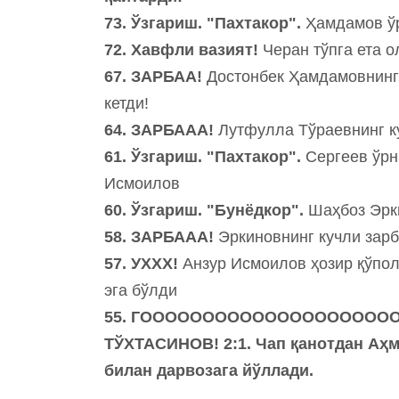
73. Ўзгариш. "Пахтакор".
Ҳамдамов ў
72. Хавфли вазият!
Черан тўпга ета о
67. ЗАРБАА!
Достонбек Ҳамдамовнинг 
кетди!
64. ЗАРБААА!
Лутфулла Тўраевнинг ку
61. Ўзгариш. "Пахтакор".
Сергеев ўрн
Исмоилов
60
. Ўзгариш. "Бунёдкор".
Шаҳбоз Эрк
58. ЗАРБААА!
Эркиновнинг кучли зарб
57. УХХХ!
Анзур Исмоилов ҳозир қўпол 
эга бўлди
55. ГОООООООООООООООООООО
ТЎХТАСИНОВ! 2:1. Чап қанотдан Аҳм
билан дарвозага йўллади.