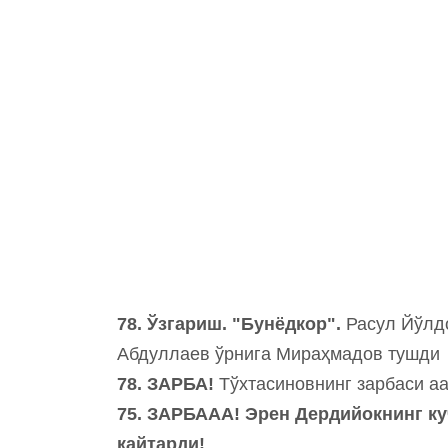
78. Ўзгариш. "Бунёдкор".
Расул Йўлдо
Абдуллаев ўрнига Мираҳмадов тушди
78. ЗАРБА!
Тўхтасиновнинг зарбаси аа
75. ЗАРБААА! Эрен Дердийокнинг к
қайтарди!