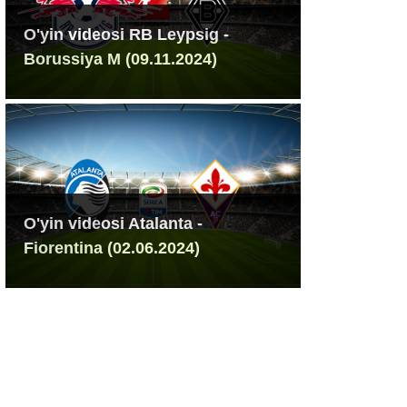
O'yin videosi RB Leypsig -
Borussiya M (09.11.2024)
O'yin videosi Atalanta -
Fiorentina (02.06.2024)