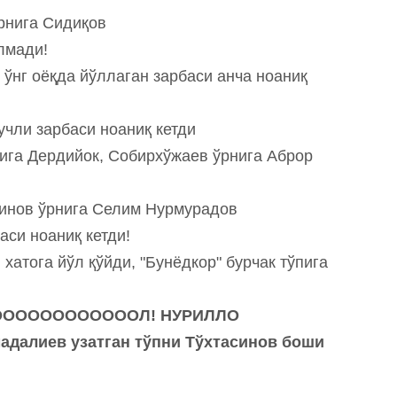
рнига Сидиқов
лмади!
ўнг оёқда йўллаган зарбаси анча ноаниқ
чли зарбаси ноаниқ кетди
ига Дердийок, Собирхўжаев ўрнига Аброр
инов ўрнига Селим Нурмурадов
аси ноаниқ кетди!
хатога йўл қўйди, "Бунёдкор" бурчак тўпига
ООООООООООООЛ! НУРИЛЛО
адалиев узатган тўпни Тўхтасинов боши