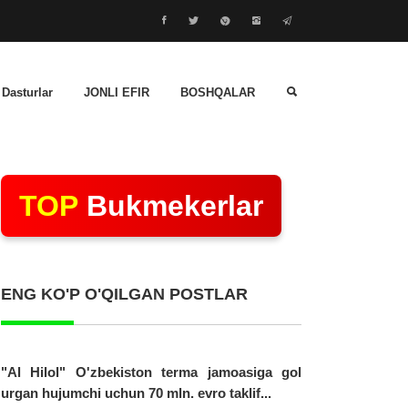
 Dasturlar
JONLI EFIR
BOSHQALAR
TOP
Bukmekerlar
ENG KO'P O'QILGAN POSTLAR
"Al Hilol" O'zbekiston terma jamoasiga gol
urgan hujumchi uchun 70 mln. evro taklif...