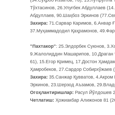
Тўхтасинов, 26.Улуғбек Абдуллаев (1
Абдуллаев, 90.Шаҳбоз Эркинов (77.Се
Захира:
71.Сарвар Каримов, 6.Анвар 
37.Муҳаммадодил Қаҳрамонов, 49.Фар
"Пахтакор"
: 25.Элдорбек Суюнов, 3.
9.Жалолиддин Машарипов, 10.Драган Ч
61), 15.Егор Кримец, 17.Достон Ҳамда
Ҳамробеков, 27.Сардор Собирхўжаев (
Захира:
35.Санжар Қувватов, 4.Акром
Эркинов, 23.Шерзод Аъзамов, 29.Влади
Огоҳлантиришлар:
Расул Йўлдошев 2
Четлатиш:
Ҳожиакбар Алижонов 81 (