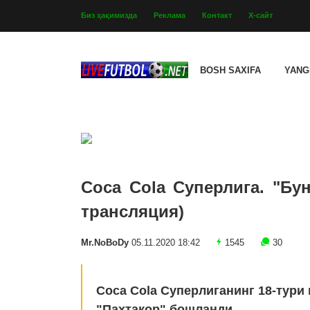
Биз ҳақимизда
Реклама
Контакт
Х-сайт
BOSH SAXIFA
YANG
Coca Cola Суперлига. "Бун
трансляция)
Mr.NoBoDy
05.11.2020 18:42
1545
30
Coca Cola Суперлиганинг 18-тури
"Пахтакор" бошланди.