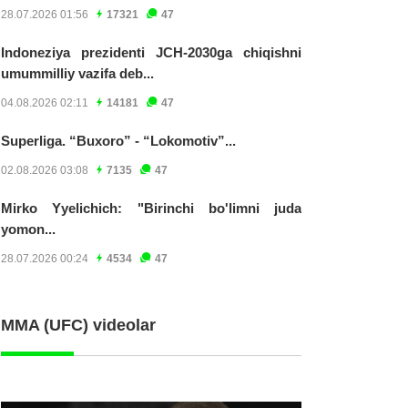
28.07.2026 01:56
17321
47
Indoneziya prezidenti JCH-2030ga chiqishni
umummilliy vazifa deb...
04.08.2026 02:11
14181
47
Superliga. “Buxoro” - “Lokomotiv”...
02.08.2026 03:08
7135
47
Mirko Yyelichich: "Birinchi bo'limni juda
yomon...
28.07.2026 00:24
4534
47
MMA (UFC) videolar