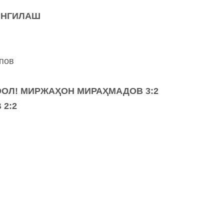
ЯНГИЛАШ
пов
Л! МИРЖАҲОН МИРАҲМАДОВ 3:2
В
2:2