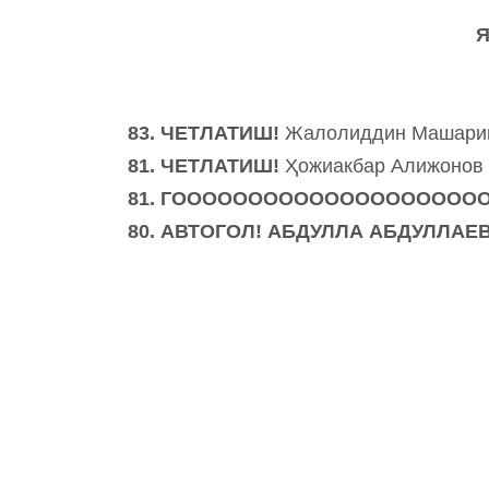
83. ЧЕТЛАТИШ!
Жалолиддин Машари
81. ЧЕТЛАТИШ!
Ҳожиакбар Алижонов
81. ГОООООООООООООООООООООО
80. АВТОГОЛ! АБДУЛЛА АБДУЛЛАЕ