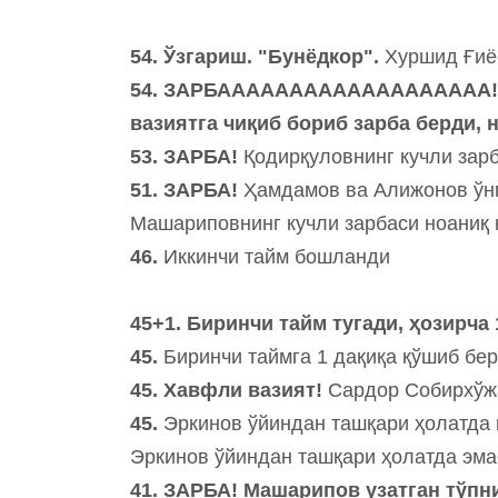
54. Ўзгариш. "Бунёдкор".
Хуршид Ғиё
54. ЗАРБААААААААААААААААААА! 
вазиятга чиқиб бориб зарба берди, 
53. ЗАРБА!
Қодирқуловнинг кучли зарб
51. ЗАРБА!
Ҳамдамов ва Алижонов ўнг
Машариповнинг кучли зарбаси ноаниқ 
46.
Иккинчи тайм бошланди
45+1. Биринчи тайм тугади, ҳозирча 
45.
Биринчи таймга 1 дақиқа қўшиб бе
45.
Хавфли вазият!
Сардор Собирхўжа
45.
Эркинов ўйиндан ташқари ҳолатда 
Эркинов ўйиндан ташқари ҳолатда эма
41. ЗАРБА! Машарипов узатган тўпн