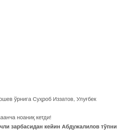
шев ўрнига Суҳроб Иззатов, Улуғбек
аанча ноаниқ кетди!
учли зарбасидан кейин Абдужалилов тўпни