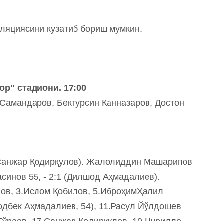
ляциясини кузатиб бориш мумкин.
ор" стадиони. 17:00
Самандаров, Бектурсин Канназаров, Достон
 (Санжар Қодирқулов). Жалолиддин Машарипов
тасинов 55, - 2:1 (Дилшод Аҳмадалиев).
ов, 3.Ислом Қобилов, 5.ИброҳимҲалил
дбек Аҳмадалиев, 54), 11.Расул Йўлдошев
 Тўраев, 17.Санжар Қодирқулов, 19.Нурилло