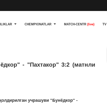
ILIKLAR
CHEMPIONATLAR
MATCH-CENTR
(live)
TV
ёдкор" - "Пахтакор" 3:2 (матнли
 қолдирилган учрашуви "Бунёдкор" -