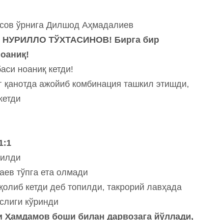
сов ўрнига Дилшод Аҳмадалиев
НУРИЛЛО ТЎХТАСИНОВ! Бирга бир
ноаниқ!
аси ноаниқ кетди!
 қанотда ажойиб комбинация ташкил этишди,
кетди
1:1
рилди
ев тўпга ета олмади
қолиб кетди деб топилди, такрорий лавҳада
слиги кўринди
и Ҳамдамов боши билан дарвозага йўллади,