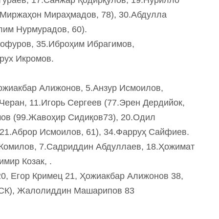
4.Миржаҳон Мираҳмадов, 78), 30.Абдулла
лим Нурмурадов, 60).
Ғофуров, 35.Иброҳим Ибрагимов,
рух Икромов.
Хожиакбар Алижонов, 5.Анзур Исмоилов,
еран, 11.Игорь Сергеев (77.Эрен Дердийок,
мов (99.Жавоҳир Сидиқов73), 20.Одил
21.Аброр Исмоилов, 61), 34.Фарруҳ Сайфиев.
 Комилов, 7.Садриддин Абдуллаев, 18.Ҳожимат
мир Козак, .
0, Егор Кримец 21, Ҳожиакбар Алижонов 38,
2СК), Жалолиддин Машарипов 83