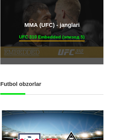
ММА (UFC) - janglari
UFC 310 Embedded (эпизод 5)
Futbol obzorlar