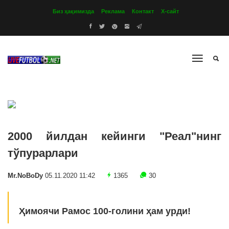
Биз ҳақимизда
Реклама
Контакт
Х-сайт
2000 йилдан кейинги "Реал"нинг
тўпурарлари
Mr.NoBoDy
05.11.2020 11:42
1365
30
Ҳимоячи Рамос 100-голини ҳам урди!