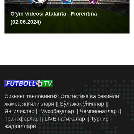
O'yin videosi Atalanta - Fiorentina
(02.06.2024)
Сизнинг танловингиз: Статистика ва севимли
жамоа янгиликлари || Бўлажак ўйинлар ||
Янгиликлар || Мусобақалар || Чемпионатлар ||
Трансферлар || LIVE натижалар || Турнир
жадваллари