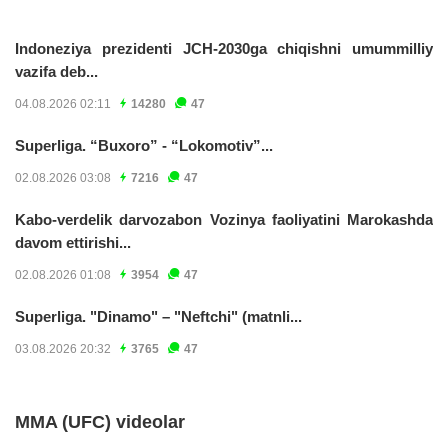
Indoneziya prezidenti JCH-2030ga chiqishni umummilliy
vazifa deb...
04.08.2026 02:11
14280
47
Superliga. “Buxoro” - “Lokomotiv”...
02.08.2026 03:08
7216
47
Kabo-verdelik darvozabon Vozinya faoliyatini Marokashda
davom ettirishi...
02.08.2026 01:08
3954
47
Superliga. "Dinamo" – "Neftchi" (matnli...
03.08.2026 20:32
3765
47
MMA (UFC) videolar