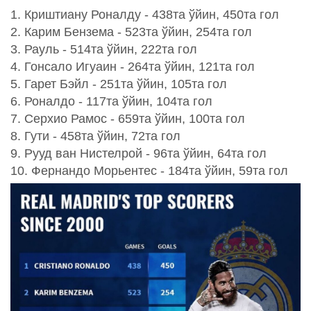
1. Криштиану Роналду - 438та ўйин, 450та гол
2. Карим Бензема - 523та ўйин, 254та гол
3. Рауль - 514та ўйин, 222та гол
4. Гонсало Игуаин - 264та ўйин, 121та гол
5. Гарет Бэйл - 251та ўйин, 105та гол
6. Роналдо - 117та ўйин, 104та гол
7. Серхио Рамос - 659та ўйин, 100та гол
8. Гути - 458та ўйин, 72та гол
9. Рууд ван Нистелрой - 96та ўйин, 64та гол
10. Фернандо Морьентес - 184та ўйин, 59та гол