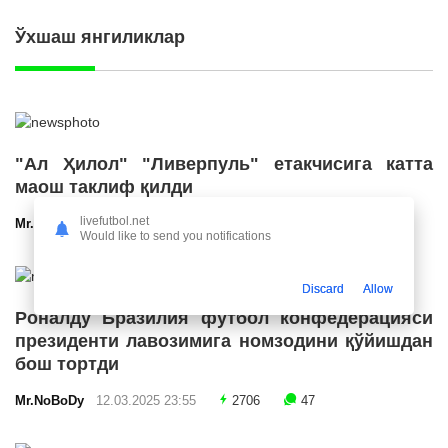
Ўхшаш янгиликлар
"Ал Ҳилол" "Ливерпуль" етакчисига катта
маош таклиф қилди
livefutbol.net
Mr.NoBoDy
12.03.2025 23:56
2742
47
Would like to send you notifications
Discard
Allow
Роналду Бразилия футбол конфедерацияси
президенти лавозимига номзодини қўйишдан
бош тортди
Mr.NoBoDy
12.03.2025 23:55
2706
47