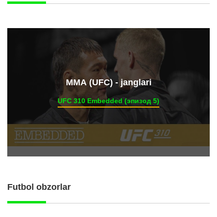
ММА (UFC) - janglari
UFC 310 Embedded (эпизод 5)
Futbol obzorlar