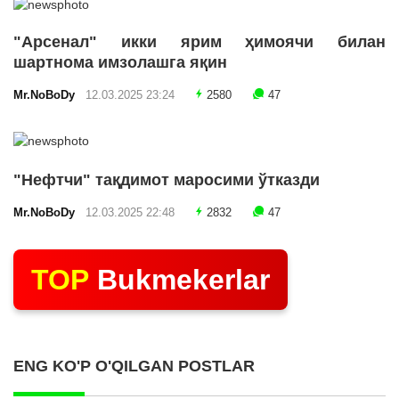
"Арсенал" икки ярим ҳимоячи билан
шартнома имзолашга яқин
Mr.NoBoDy
12.03.2025 23:24
2580
47
"Нефтчи" тақдимот маросими ўтказди
Mr.NoBoDy
12.03.2025 22:48
2832
47
TOP
Bukmekerlar
ENG KO'P O'QILGAN POSTLAR