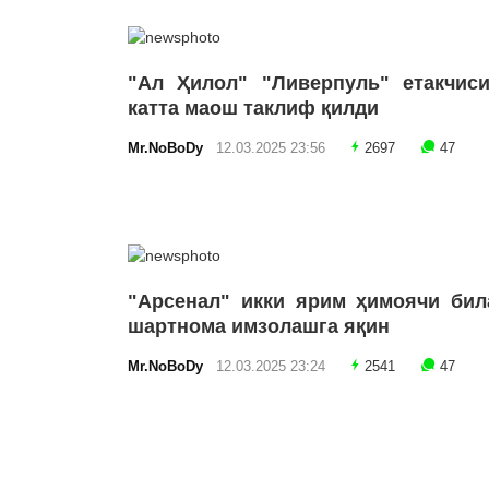
"Ал Ҳилол" "Ливерпуль" етакчиси
катта маош таклиф қилди
Mr.NoBoDy
12.03.2025 23:56
2697
47
"Арсенал" икки ярим ҳимоячи бил
шартнома имзолашга яқин
Mr.NoBoDy
12.03.2025 23:24
2541
47