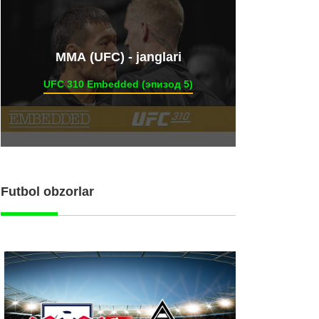
ММА (UFC) - janglari
UFC 310 Embedded (эпизод 5)
Futbol obzorlar