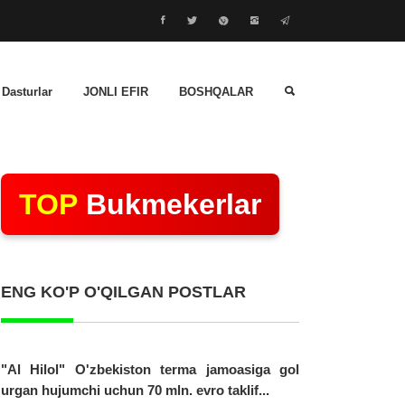
 Dasturlar
JONLI EFIR
BOSHQALAR
TOP
Bukmekerlar
ENG KO'P O'QILGAN POSTLAR
"Al Hilol" O'zbekiston terma jamoasiga gol
urgan hujumchi uchun 70 mln. evro taklif...