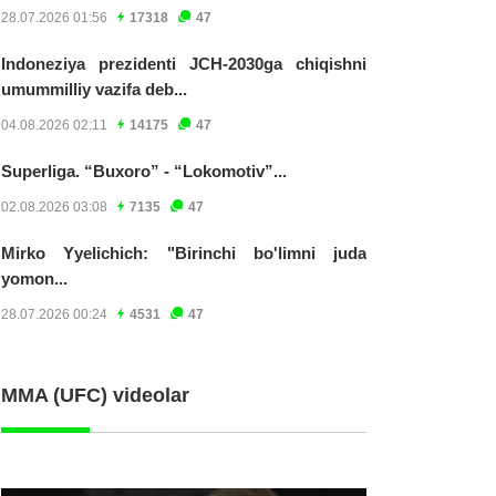
28.07.2026 01:56
17318
47
Indoneziya prezidenti JCH-2030ga chiqishni
umummilliy vazifa deb...
04.08.2026 02:11
14175
47
Superliga. “Buxoro” - “Lokomotiv”...
02.08.2026 03:08
7135
47
Mirko Yyelichich: "Birinchi bo'limni juda
yomon...
28.07.2026 00:24
4531
47
MMA (UFC) videolar