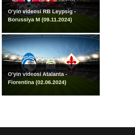
O'yin videosi RB Leypsig -
Borussiya M (09.11.2024)
O'yin videosi Atalanta -
Fiorentina (02.06.2024)