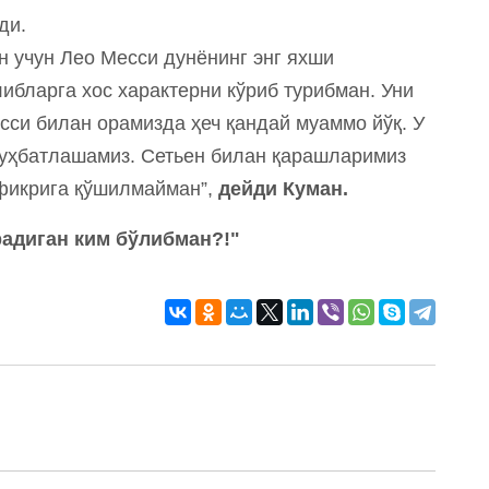
ди.
н учун Лео Месси дунёнинг энг яхши
ибларга хос характерни кўриб турибман. Уни
сси билан орамизда ҳеч қандай муаммо йўқ. У
суҳбатлашамиз. Сетьен билан қарашларимиз
 фикрига қўшилмайман”,
дейди Куман.
радиган ким бўлибман?!"