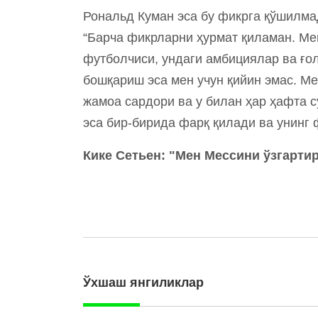
Рональд Куман эса бу фикрга қўшилма
“Барча фикрларни ҳурмат қиламан. Ме
футболчиси, ундаги амбициялар ва ғол
бошқариш эса мен учун қийин эмас. Ме
жамоа сардори ва у билан ҳар ҳафта 
эса бир-бирида фарқ қилади ва унинг
Кике Сетьен: "Мен Мессини ўзгарти
Ўхшаш янгиликлар