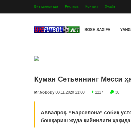
Биз ҳақимизда
Реклама
Контакт
Х-сайт
BOSH SAXIFA
YANG
Куман Сетьеннинг Месси ҳ
Mr.NoBoDy
03.11.2020 21:00
1227
30
Аввалроқ, “Барселона” собиқ уст
бошқариш жуда қийинлиги ҳақида 