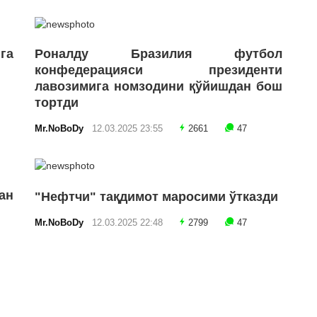
га
Роналду Бразилия футбол
конфедерацияси президенти
лавозимига номзодини қўйишдан бош
тортди
Mr.NoBoDy
12.03.2025 23:55
2661
47
ан
"Нефтчи" тақдимот маросими ўтказди
Mr.NoBoDy
12.03.2025 22:48
2799
47