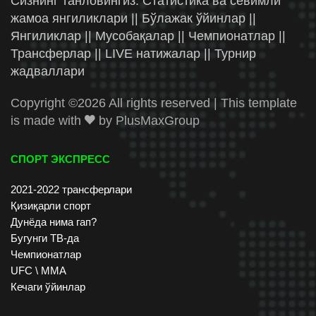
Сизнинг танловингиз: Статистика ва севимли
жамоа янгиликлари || Бўлажак ўйинлар ||
Янгиликлар || Мусобақалар || Чемпионатлар ||
Трансферлар || LIVE натижалар || Турнир
жадваллари
Copyright ©
2026 All rights reserved | This template
is made with
by
PlusMaxGroup
СПОРТ ЭКСПРЕСС
2021-2022 трансферлари
Қизиқарли спорт
Дунёда нима гап?
Бугунги ТВ-да
Чемпионатлар
UFC \ ММА
Кечаги ўйинлар