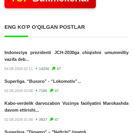
ENG KO'P O'QILGAN POSTLAR
Indoneziya prezidenti JCH-2030ga chiqishni umummilliy
vazifa deb...
04.08.2026 02:11
14256
47
Superliga. “Buxoro” - “Lokomotiv”...
02.08.2026 03:08
7180
47
Kabo-verdelik darvozabon Vozinya faoliyatini Marokashda
davom ettirishi...
02.08.2026 01:08
3927
47
Superliga. "Dinamo" – "Neftchi" (matnli...