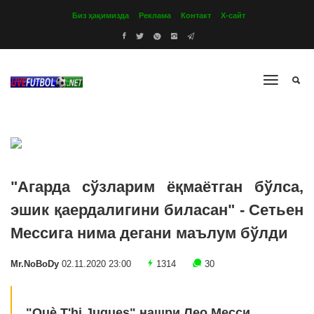
Биз ҳақимизда
Реклама
Контакт
Х-сайт
"Агарда сўзларим ёқмаётган бўлса,
эшик қаердалигини биласан" - Сетьен
Мессига нима дегани маълум бўлди
Mr.NoBoDy
02.11.2020 23:00
1314
30
"Què T'hi Jugues" нашри Лео Месси