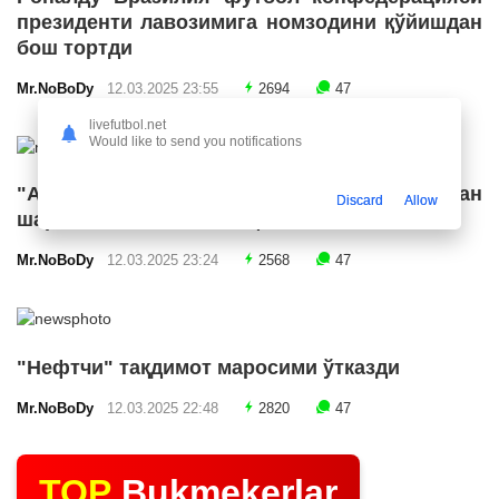
президенти лавозимига номзодини қўйишдан
бош тортди
Mr.NoBoDy
12.03.2025 23:55
2694
47
livefutbol.net
Would like to send you notifications
"Арсенал" икки ярим ҳимоячи билан
Discard
Allow
шартнома имзолашга яқин
Mr.NoBoDy
12.03.2025 23:24
2568
47
"Нефтчи" тақдимот маросими ўтказди
Mr.NoBoDy
12.03.2025 22:48
2820
47
TOP
Bukmekerlar