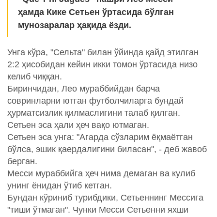
ҳамда Кике Сетьен ўртасида бўлган
мунозаралар ҳақида ёзди.
Унга кўра, "Сельта" билан ўйинда қайд этилган
2:2 ҳисобидан кейин икки томон ўртасида низо
келиб чиққан.
Биринчидан, Лео мураббийдан барча
совринларни ютган футболчиларга бундай
ҳурматсизлик қилмаслигини талаб қилган.
Сетьен эса ҳали ҳеч вақо ютмаган.
Сетьен эса унга: "Агарда сўзларим ёқмаётган
бўлса, эшик қаердалигини биласан", - деб жавоб
берган.
Месси мураббийга ҳеч нима демаган ва кулиб
унинг ёнидан ўтиб кетган.
Бундан кўриниб турибдики, Сетьеннинг Мессига
"тиши ўтмаган". Чунки Месси Сетьенни яхши