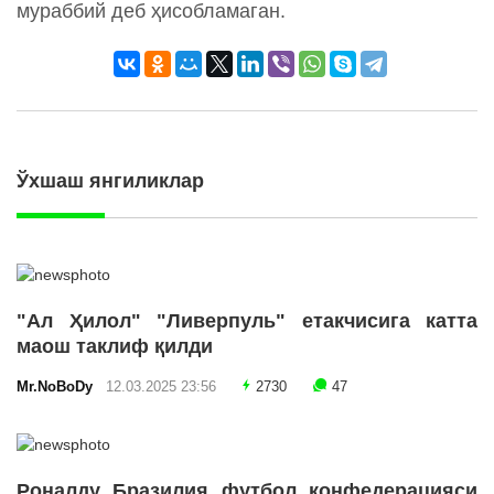
мураббий деб ҳисобламаган.
Ўхшаш янгиликлар
"Ал Ҳилол" "Ливерпуль" етакчисига катта
маош таклиф қилди
Mr.NoBoDy
12.03.2025 23:56
2730
47
Роналду Бразилия футбол конфедерацияси