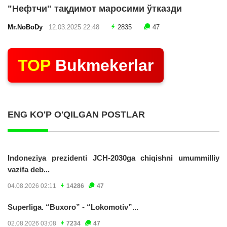
"Нефтчи" тақдимот маросими ўтказди
Mr.NoBoDy
12.03.2025 22:48
2835
47
TOP
Bukmekerlar
ENG KO'P O'QILGAN POSTLAR
Indoneziya prezidenti JCH-2030ga chiqishni umummilliy
vazifa deb...
04.08.2026 02:11
14286
47
Superliga. “Buxoro” - “Lokomotiv”...
02.08.2026 03:08
7234
47