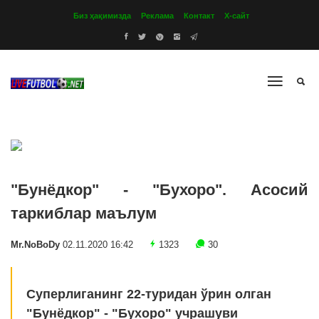
Биз ҳақимизда
Реклама
Контакт
Х-сайт
"Бунёдкор" - "Бухоро". Асосий
таркиблар маълум
Mr.NoBoDy
02.11.2020 16:42
1323
30
Суперлиганинг 22-туридан ўрин олган
"Бунёдкор" - "Бухоро" учрашуви