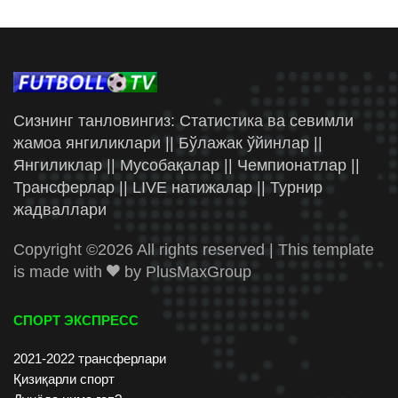
Сизнинг танловингиз: Статистика ва севимли
жамоа янгиликлари || Бўлажак ўйинлар ||
Янгиликлар || Мусобақалар || Чемпионатлар ||
Трансферлар || LIVE натижалар || Турнир
жадваллари
Copyright ©
2026 All rights reserved | This template
is made with
by
PlusMaxGroup
СПОРТ ЭКСПРЕСС
2021-2022 трансферлари
Қизиқарли спорт