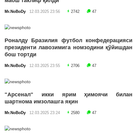
маош таклиф қилди
Mr.NoBoDy
12.03.2025 23:56
2742
47
Роналду Бразилия футбол конфедерацияси
президенти лавозимига номзодини қўйишдан
бош тортди
Mr.NoBoDy
12.03.2025 23:55
2706
47
"Арсенал" икки ярим ҳимоячи билан
шартнома имзолашга яқин
Mr.NoBoDy
12.03.2025 23:24
2580
47