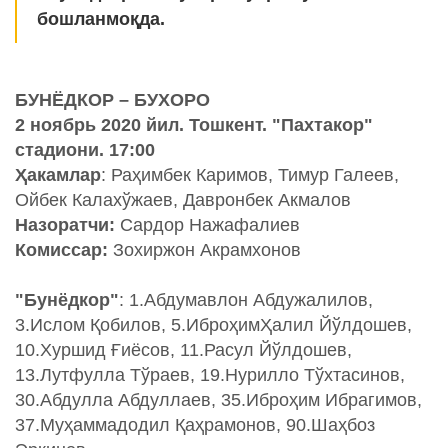
бошланмоқда.
БУНЁДКОР – БУХОРО
2 ноябрь 2020 йил. Тошкент. "Пахтакор"
стадиони. 17:00
Ҳакамлар
: Раҳимбек Каримов, Тимур Галеев,
Ойбек Калахўжаев, Давронбек Акмалов
Назоратчи:
Сардор Нажафалиев
Комиссар:
Зохиржон Акрамхонов
"Бунёдкор"
: 1.Абдумавлон Абдужалилов,
3.Ислом Қобилов, 5.ИброҳимҲалил Йўлдошев,
10.Хуршид Ғиёсов, 11.Расул Йўлдошев,
13.Лутфулла Тўраев, 19.Нурилло Тўхтасинов,
30.Абдулла Абдуллаев, 35.Иброҳим Ибрагимов,
37.Муҳаммадодил Қаҳрамонов, 90.Шаҳбоз