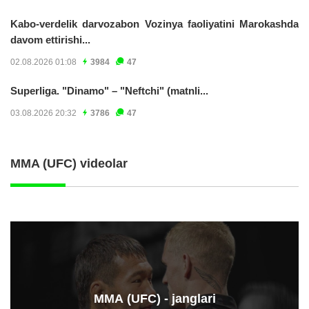
Kabo-verdelik darvozabon Vozinya faoliyatini Marokashda
davom ettirishi...
02.08.2026 01:08
3984
47
Superliga. "Dinamo" – "Neftchi" (matnli...
03.08.2026 20:32
3786
47
MMA (UFC) videolar
ММА (UFC) - janglari