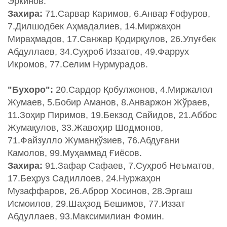
Эркинов.
Захира:
71.Сарвар Каримов, 6.Анвар Ғофуров,
7.Дилшодбек Аҳмадалиев, 14.Миржаҳон
Мираҳмадов, 17.Санжар Қодирқулов, 26.Улуғбек
Абдуллаев, 34.Суҳроб Иззатов, 49.Фаррух
Икромов, 77.Селим Нурмурадов.
"Бухоро":
20.Сардор Қобулжонов, 4.Миржалол
Жумаев, 5.Бобир Аманов, 8.Анваржон Жўраев,
11.Зоҳир Пиримов, 19.Бекзод Сайидов, 21.Аббос
Жумақулов, 33.Жавоҳир Шодмонов,
71.Файзулло Жуманқўзиев, 76.Абдуғани
Камолов, 99.Муҳаммад Ғиёсов.
Захира:
91.Зафар Сафаев, 7.Суҳроб Неъматов,
17.Беҳруз Садиллоев, 24.Нуржаҳон
Музаффаров, 26.Аброр Хосинов, 28.Эргаш
Исмоилов, 29.Шаҳзод Бешимов, 77.Иззат
Абдуллаев, 93.Максимилиан Фомин.