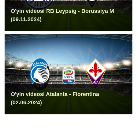
O'yin videosi RB Leypsig - Borussiya M
(09.11.2024)
O'yin videosi Atalanta - Fiorentina
(02.06.2024)