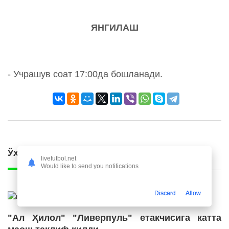
ЯНГИЛАШ
- Учрашув соат 17:00да бошланади.
Ўхшаш янгиликлар
livefutbol.net
Would like to send you notifications
Discard
Allow
"Ал Ҳилол" "Ливерпуль" етакчисига катта