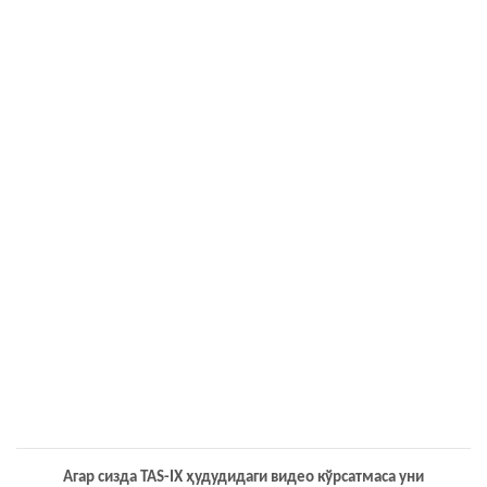
Агар сизда TAS-IX ҳудудидаги видео кўрсатмаса уни