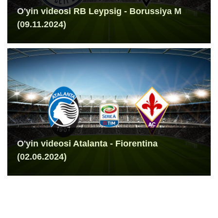
O'yin videosi RB Leypsig - Borussiya M
(09.11.2024)
O'yin videosi Atalanta - Fiorentina
(02.06.2024)