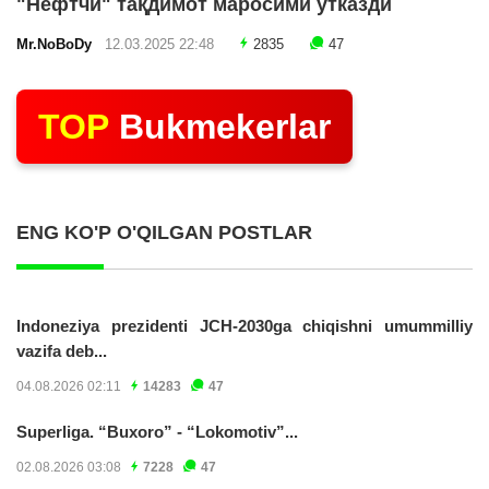
"Нефтчи" тақдимот маросими ўтказди
Mr.NoBoDy
12.03.2025 22:48
2835
47
TOP
Bukmekerlar
ENG KO'P O'QILGAN POSTLAR
Indoneziya prezidenti JCH-2030ga chiqishni umummilliy
vazifa deb...
04.08.2026 02:11
14283
47
Superliga. “Buxoro” - “Lokomotiv”...
02.08.2026 03:08
7228
47