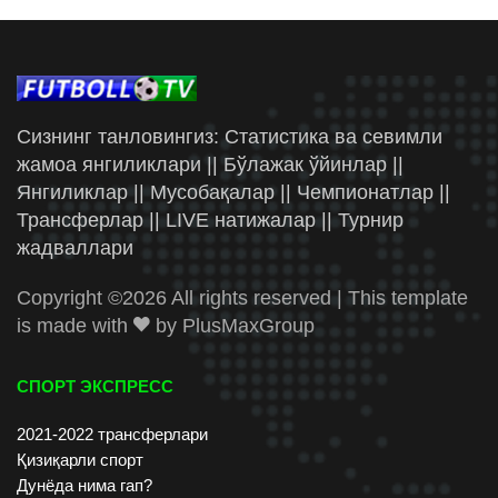
Сизнинг танловингиз: Статистика ва севимли
жамоа янгиликлари || Бўлажак ўйинлар ||
Янгиликлар || Мусобақалар || Чемпионатлар ||
Трансферлар || LIVE натижалар || Турнир
жадваллари
Copyright ©
2026 All rights reserved | This template
is made with
by
PlusMaxGroup
СПОРТ ЭКСПРЕСС
2021-2022 трансферлари
Қизиқарли спорт
Дунёда нима гап?