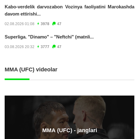
Kabo-verdelik darvozabon Vozinya faoliyatini Marokashda
davom ettirishi...
02.08.2026 01:08
3978
47
Superliga. "Dinamo" – "Neftchi" (matnli...
03.08.2026 20:32
3777
47
MMA (UFC) videolar
ММА (UFC) - janglari