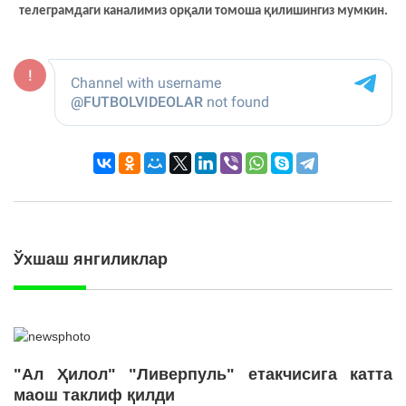
телеграмдаги каналимиз орқали томоша қилишингиз мумкин.
Ўхшаш янгиликлар
"Ал Ҳилол" "Ливерпуль" етакчисига катта
маош таклиф қилди