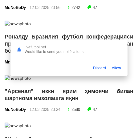
Mr.NoBoDy
12.03.2025 23:56
2742
47
Роналду Бразилия футбол конфедерацияси
президенти лавозимига номзодини қўйишдан
livefutbol.net
бош тортди
Would like to send you notifications
Mr.NoBoDy
12.03.2025 23:55
2706
47
Discard
Allow
"Арсенал" икки ярим ҳимоячи билан
шартнома имзолашга яқин
Mr.NoBoDy
12.03.2025 23:24
2580
47