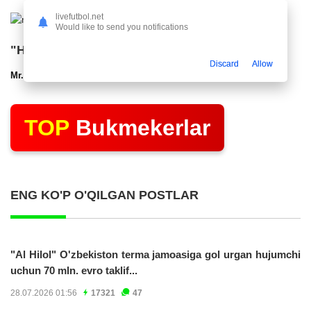
livefutbol.net
Would like to send you notifications
"Нефтчи" тақдимот маросими ўтказди
Discard
Allow
Mr.NoBoDy
12.03.2025 22:48
2799
47
TOP
Bukmekerlar
ENG KO'P O'QILGAN POSTLAR
"Al Hilol" O'zbekiston terma jamoasiga gol urgan hujumchi
uchun 70 mln. evro taklif...
28.07.2026 01:56
17321
47