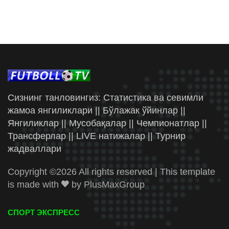
Сизнинг танловингиз: Статистика ва севимли
жамоа янгиликлари || Бўлажак ўйинлар ||
Янгиликлар || Мусобақалар || Чемпионатлар ||
Трансферлар || LIVE натижалар || Турнир
жадваллари
Copyright ©
2026 All rights reserved | This template
is made with
by
PlusMaxGroup
СПОРТ ЭКСПРЕСС