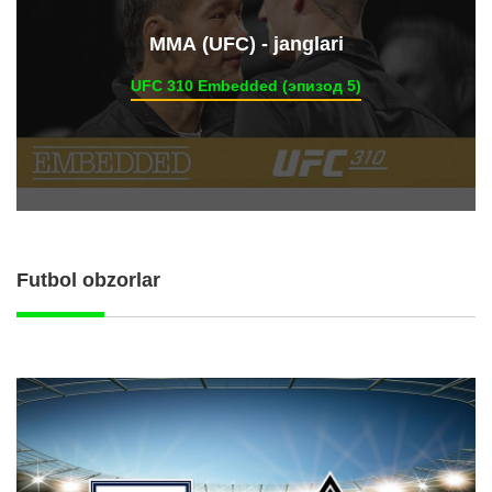
ММА (UFC) - janglari
UFC 310 Embedded (эпизод 5)
Futbol obzorlar