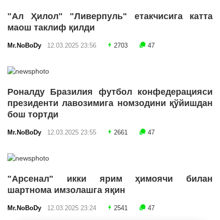
"Ал Ҳилол" "Ливерпуль" етакчисига катта
маош таклиф қилди
Mr.NoBoDy
12.03.2025 23:56
2703
47
Роналду Бразилия футбол конфедерацияси
президенти лавозимига номзодини қўйишдан
бош тортди
Mr.NoBoDy
12.03.2025 23:55
2661
47
"Арсенал" икки ярим ҳимоячи билан
шартнома имзолашга яқин
Mr.NoBoDy
12.03.2025 23:24
2541
47