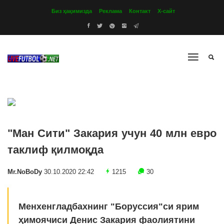
Биз ҳақимизда
Реклама
Контакт
Х-сайт
"Ман Сити" Закария учун 40 млн евро
таклиф қилмоқда
Mr.NoBoDy
30.10.2020 22:42
1215
30
Менхенгладбахнинг "Боруссия"си ярим
ҳимоячиси Денис Закария фаолиятини