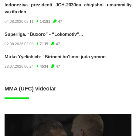
Indoneziya prezidenti JCH-2030ga chiqishni umummilliy
vazifa deb...
04.08.2026 02:11
14181
47
Superliga. “Buxoro” - “Lokomotiv”...
02.08.2026 03:08
7135
47
Mirko Yyelichich: "Birinchi bo'limni juda yomon...
28.07.2026 00:24
4534
47
MMA (UFC) videolar