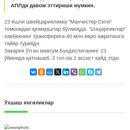
АПЛда давом эттириши мумкин.
23 ёшли швейцарияликка "Манчестер Сити"
томонидан қизиқишлар бўлмоқда. "Шаҳарликлар"
хавбекнинг трансферига 40 млн евро ажратишга
тайёр турибди.
Закария ўтган мавсум Бундеслиганинг 23
ўйинида қатнашиб, 2 гол ва 2 ассист қайд этди.
Ўхшаш янгиликлар