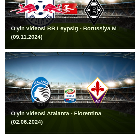
O'yin videosi RB Leypsig - Borussiya M
(09.11.2024)
O'yin videosi Atalanta - Fiorentina
(02.06.2024)