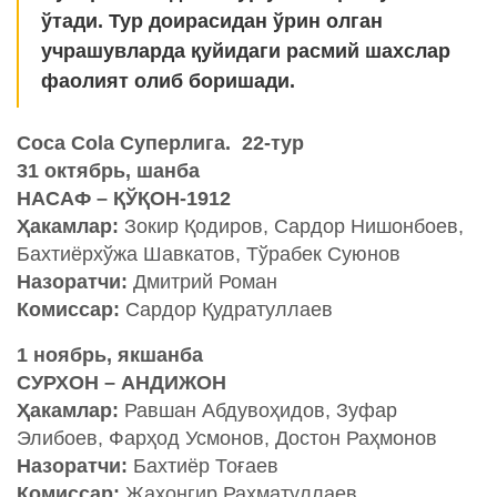
ўтади. Тур доирасидан ўрин олган
учрашувларда қуйидаги расмий шахслар
фаолият олиб боришади.
Coca Cola Суперлига. 22-тур
31 октябрь, шанба
НАСАФ – ҚЎҚОН-1912
Ҳакамлар:
Зокир Қодиров, Сардор Нишонбоев,
Бахтиёрхўжа Шавкатов, Тўрабек Суюнов
Назоратчи:
Дмитрий Роман
Комиссар:
Сардор Қудратуллаев
1 ноябрь, якшанба
СУРХОН – АНДИЖОН
Ҳакамлар:
Равшан Абдувоҳидов, Зуфар
Элибоев, Фарҳод Усмонов, Достон Раҳмонов
Назоратчи:
Бахтиёр Тоғаев
Комиссар:
Жаҳонгир Раҳматуллаев