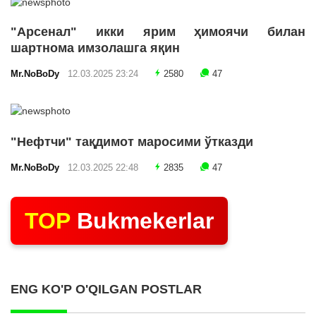
"Арсенал" икки ярим ҳимоячи билан
шартнома имзолашга яқин
Mr.NoBoDy
12.03.2025 23:24
2580
47
"Нефтчи" тақдимот маросими ўтказди
Mr.NoBoDy
12.03.2025 22:48
2835
47
TOP
Bukmekerlar
ENG KO'P O'QILGAN POSTLAR