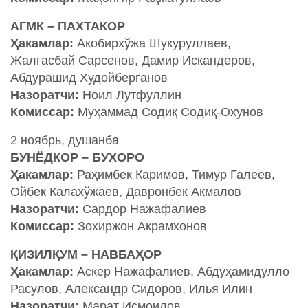
АГМК – ПАХТАКОР
Ҳакамлар:
Акобирхўжа Шукуруллаев,
Жалғасбай Сарсенов, Дамир Искандеров,
Абдурашид Худойберганов
Назоратчи:
Ноил Лутфуллин
Комиссар:
Муҳаммад Содиқ Содиқ-Охунов
2 ноябрь, душанба
БУНЁДКОР – БУХОРО
Ҳакамлар:
Раҳимбек Каримов, Тимур Галеев,
Ойбек Калахўжаев, Давронбек Акмалов
Назоратчи:
Сардор Нажафалиев
Комиссар:
Зохиржон Акрамхонов
ҚИЗИЛҚУМ – НАВБАҲОР
Ҳакамлар:
Аскер Нажафалиев, Абдуҳамидулло
Расулов, Александр Сидоров, Илья Илин
Назоратчи:
Марат Исмоилов