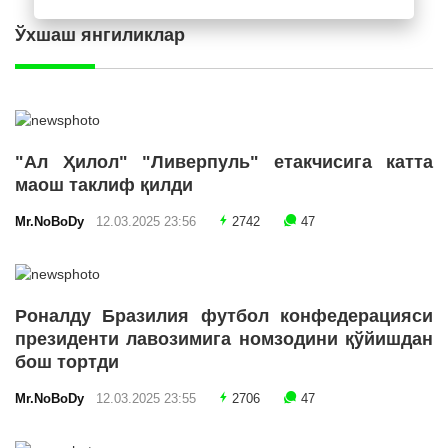
Ўхшаш янгиликлар
"Ал Ҳилол" "Ливерпуль" етакчисига катта
маош таклиф қилди
Mr.NoBoDy
12.03.2025 23:56
2742
47
Роналду Бразилия футбол конфедерацияси
президенти лавозимига номзодини қўйишдан
бош тортди
Mr.NoBoDy
12.03.2025 23:55
2706
47