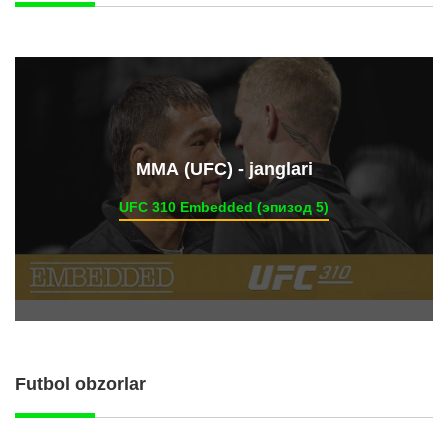
ММА (UFC) - janglari
UFC 310 Embedded (эпизод 5)
Futbol obzorlar