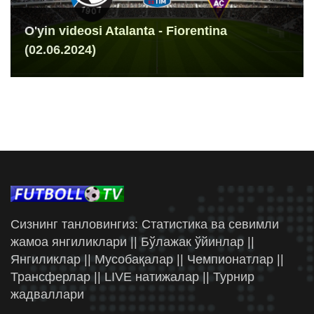
O'yin videosi Atalanta - Fiorentina
(02.06.2024)
Сизнинг танловингиз: Статистика ва севимли
жамоа янгиликлари || Бўлажак ўйинлар ||
Янгиликлар || Мусобақалар || Чемпионатлар ||
Трансферлар || LIVE натижалар || Турнир
жадваллари