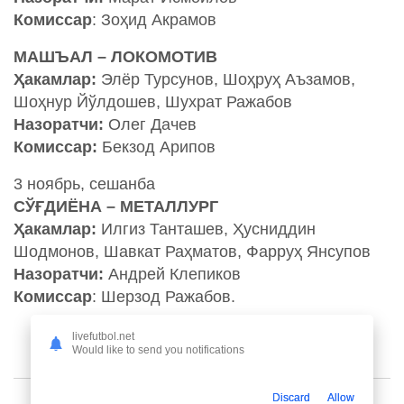
Комиссар
: Зоҳид Акрамов
МАШЪАЛ – ЛОКОМОТИВ
Ҳакамлар:
Элёр Турсунов, Шоҳруҳ Аъзамов,
Шоҳнур Йўлдошев, Шухрат Ражабов
Назоратчи:
Олег Дачев
Комиссар:
Бекзод Арипов
3 ноябрь, сешанба
СЎҒДИЁНА – МЕТАЛЛУРГ
Ҳакамлар:
Илгиз Танташев, Ҳусниддин
Шодмонов, Шавкат Раҳматов, Фарруҳ Янсупов
Назоратчи:
Андрей Клепиков
Комиссар
: Шерзод Ражабов.
livefutbol.net
Would like to send you notifications
Discard
Allow