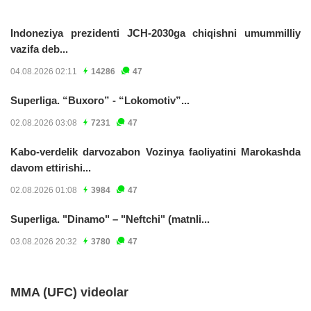
Indoneziya prezidenti JCH-2030ga chiqishni umummilliy
vazifa deb...
04.08.2026 02:11
14286
47
Superliga. “Buxoro” - “Lokomotiv”...
02.08.2026 03:08
7231
47
Kabo-verdelik darvozabon Vozinya faoliyatini Marokashda
davom ettirishi...
02.08.2026 01:08
3984
47
Superliga. "Dinamo" – "Neftchi" (matnli...
03.08.2026 20:32
3780
47
MMA (UFC) videolar