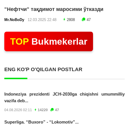
"Нефтчи" тақдимот маросими ўтказди
Mr.NoBoDy
12.03.2025 22:48
2808
47
TOP
Bukmekerlar
ENG KO'P O'QILGAN POSTLAR
Indoneziya prezidenti JCH-2030ga chiqishni umummilliy
vazifa deb...
04.08.2026 02:11
14220
47
Superliga. “Buxoro” - “Lokomotiv”...