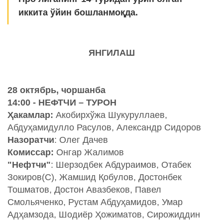
иккита ўйин бошланмоқда.
ЯНГИЛАШ
28 октябрь, чоршанба
14:00 - НЕФТЧИ – ТУРОН
Ҳакамлар:
Акобирхўжа Шукуруллаев,
Абдуҳамидулло Расулов, Александр Сидоров
Назоратчи
: Олег Дачев
Комиссар:
Онгар Жалимов
"Нефтчи"
: Шерзодбек Aбдураимов, Отабек
Зокиров(C), Жамшид Қобулов, Достонбек
Тошматов, Достон Aвазбеков, Павел
Смольяченко, Рустам Aбдуҳамидов, Умар
Aдҳамзода, Шодиёр Ҳожиматов, Сирожиддин