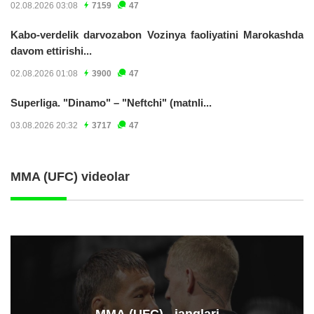
02.08.2026 03:08
7159
47
Kabo-verdelik darvozabon Vozinya faoliyatini Marokashda
davom ettirishi...
02.08.2026 01:08
3900
47
Superliga. "Dinamo" – "Neftchi" (matnli...
03.08.2026 20:32
3717
47
MMA (UFC) videolar
ММА (UFC) - janglari