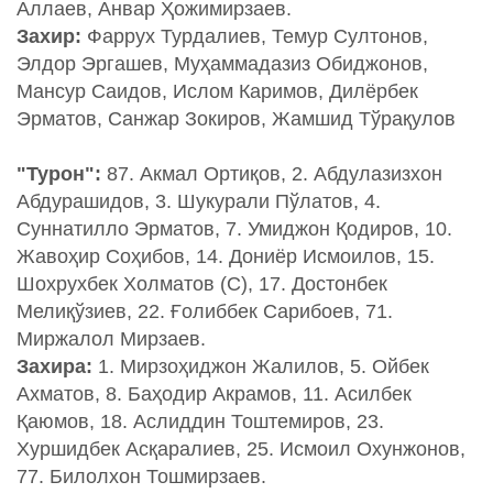
Aллаев, Aнвар Ҳожимирзаев.
Захир:
Фаррух Турдалиев, Темур Султонов,
Элдор Эргашев, Муҳаммадазиз Обиджонов,
Мансур Саидов, Ислом Каримов, Дилёрбек
Эрматов, Санжар Зокиров, Жамшид Тўрақулов
"Турон":
87. Акмал Ортиқов, 2. Абдулазизхон
Абдурашидов, 3. Шукурали Пўлатов, 4.
Суннатилло Эрматов, 7. Умиджон Қодиров, 10.
Жавоҳир Соҳибов, 14. Дониёр Исмоилов, 15.
Шохрухбек Холматов (С), 17. Достонбек
Мелиқўзиев, 22. Ғолиббек Сарибоев, 71.
Миржалол Мирзаев.
Захира:
1. Мирзоҳиджон Жалилов, 5. Ойбек
Ахматов, 8. Баҳодир Акрамов, 11. Асилбек
Қаюмов, 18. Аслиддин Тоштемиров, 23.
Хуршидбек Асқаралиев, 25. Исмоил Охунжонов,
77. Билолхон Тошмирзаев.