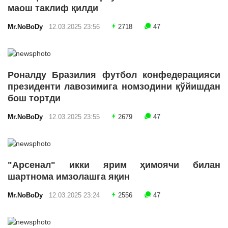
маош таклиф қилди
Mr.NoBoDy
12.03.2025 23:56
2718
47
Роналду Бразилия футбол конфедерацияси
президенти лавозимига номзодини қўйишдан
бош тортди
Mr.NoBoDy
12.03.2025 23:55
2679
47
"Арсенал" икки ярим ҳимоячи билан
шартнома имзолашга яқин
Mr.NoBoDy
12.03.2025 23:24
2556
47