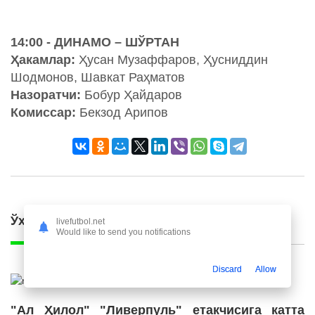
14:00 - ДИНАМО – ШЎРТАН
Ҳакамлар:
Ҳусан Музаффаров, Ҳусниддин
Шодмонов, Шавкат Раҳматов
Назоратчи:
Бобур Ҳайдаров
Комиссар:
Бекзод Арипов
Ўхшаш янгиликлар
livefutbol.net
Would like to send you notifications
Discard
Allow
"Ал Ҳилол" "Ливерпуль" етакчисига катта