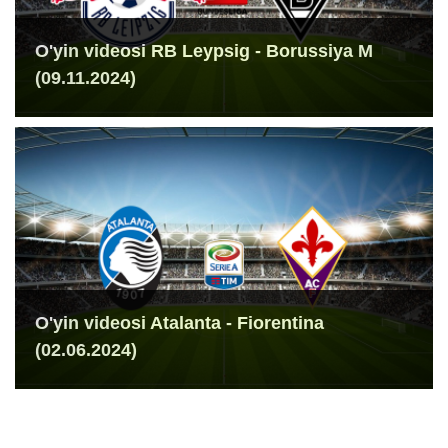
O'yin videosi RB Leypsig - Borussiya M
(09.11.2024)
O'yin videosi Atalanta - Fiorentina
(02.06.2024)