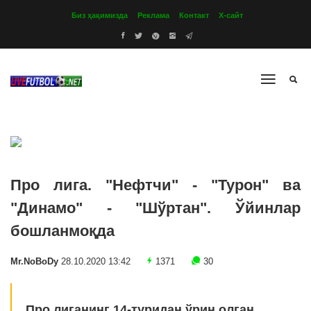
Биз ҳақимизда
Реклама
Контакт
Х-сайт
Про лига. "Нефтчи" - "Турон" ва
"Динамо" - "Шўртан". Ўйинлар
бошланмоқда
Mr.NoBoDy
28.10.2020 13:42
1371
30
Про лиганинг 14-туридан ўрин олган