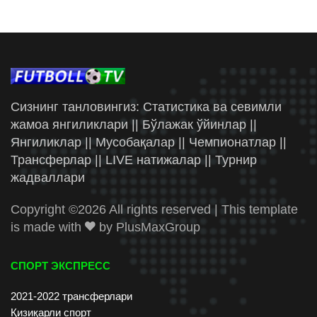
Сизнинг танловингиз: Статистика ва севимли
жамоа янгиликлари || Бўлажак ўйинлар ||
Янгиликлар || Мусобақалар || Чемпионатлар ||
Трансферлар || LIVE натижалар || Турнир
жадваллари
Copyright ©
2026 All rights reserved | This template
is made with
by
PlusMaxGroup
СПОРТ ЭКСПРЕСС
2021-2022 трансферлари
Қизиқарли спорт