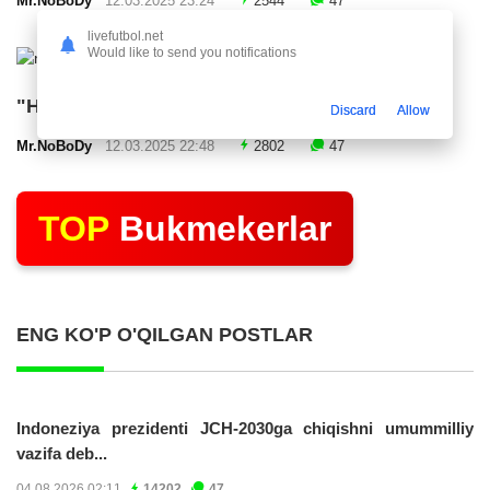
Mr.NoBoDy
12.03.2025 23:24
2544
47
livefutbol.net
Would like to send you notifications
"Нефтчи" тақдимот маросими ўтказди
Discard
Allow
Mr.NoBoDy
12.03.2025 22:48
2802
47
TOP
Bukmekerlar
ENG KO'P O'QILGAN POSTLAR
Indoneziya prezidenti JCH-2030ga chiqishni umummilliy
vazifa deb...
04.08.2026 02:11
14202
47