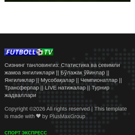
Сизнинг танловингиз: Статистика ва севимли
жамоа янгиликлари || Бўлажак ўйинлар ||
Янгиликлар || Мусобақалар || Чемпионатлар ||
Трансферлар || LIVE натижалар || Турнир
жадваллари
Copyright ©
2026 All rights reserved | This template
is made with
by
PlusMaxGroup
СПОРТ ЭКСПРЕСС