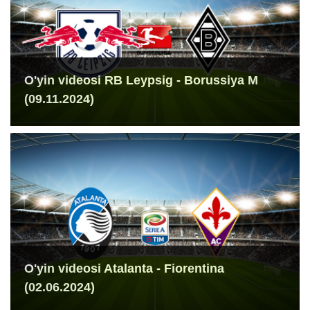
O'yin videosi RB Leypsig - Borussiya M
(09.11.2024)
O'yin videosi Atalanta - Fiorentina
(02.06.2024)