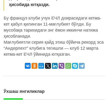
ҳисобида ютқазди.
Бу француз клуби учун ЕЧЛ доирасидаги кетма-
кет қабул қилинган 11-мағлубият бўлди. Бу
мусобақа тарихидаги энг ёмон иккинчи натижа
ҳисобланади.
Мағлубиятли cерия қайд этиш бўйича рекорд эса
“Андерлехт” клубига тегишли — клуб 12 марта
кетма-кет ЕЧЛ ўйинида ютқазган.
Ўхшаш янгиликлар