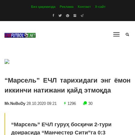
Биз ҳақимизда
Реклама
Контакт
Х-сайт
“Марсель” ЕЧЛ тарихидаги энг ёмон
иккинчи натижани қайд этмоқда
Mr.NoBoDy
28.10.2020 09:21
1296
30
“Марсель” ЕЧЛ гуруҳ босқичи 2-тури
доирасида “Манчестер Сити”га 0:3