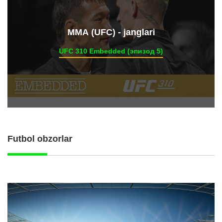
ММА (UFC) - janglari
UFC 310 Embedded (эпизод 5)
Futbol obzorlar