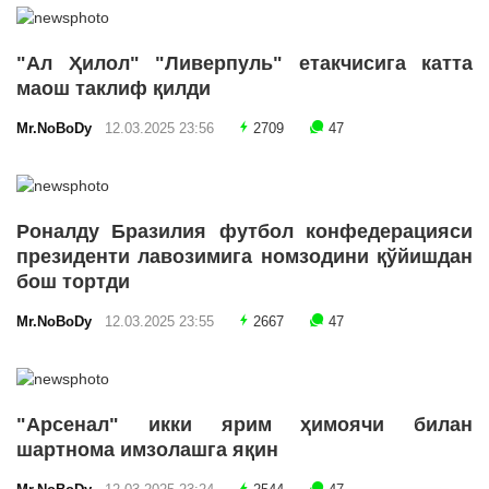
"Ал Ҳилол" "Ливерпуль" етакчисига катта
маош таклиф қилди
Mr.NoBoDy
12.03.2025 23:56
2709
47
Роналду Бразилия футбол конфедерацияси
президенти лавозимига номзодини қўйишдан
бош тортди
Mr.NoBoDy
12.03.2025 23:55
2667
47
"Арсенал" икки ярим ҳимоячи билан
шартнома имзолашга яқин