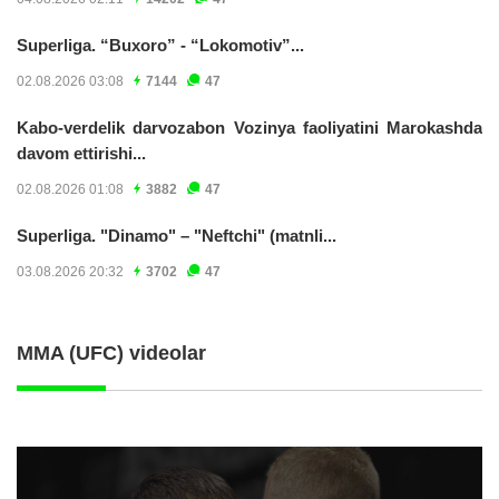
Superliga. “Buxoro” - “Lokomotiv”...
02.08.2026 03:08
7144
47
Kabo-verdelik darvozabon Vozinya faoliyatini Marokashda
davom ettirishi...
02.08.2026 01:08
3882
47
Superliga. "Dinamo" – "Neftchi" (matnli...
03.08.2026 20:32
3702
47
MMA (UFC) videolar