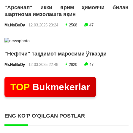
"Арсенал" икки ярим ҳимоячи билан
шартнома имзолашга яқин
Mr.NoBoDy
12.03.2025 23:24
2568
47
"Нефтчи" тақдимот маросими ўтказди
Mr.NoBoDy
12.03.2025 22:48
2820
47
TOP
Bukmekerlar
ENG KO'P O'QILGAN POSTLAR