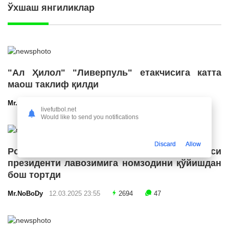
Ўхшаш янгиликлар
"Ал Ҳилол" "Ливерпуль" етакчисига катта
маош таклиф қилди
Mr.NoBoDy
12.03.2025 23:56
2730
47
livefutbol.net
Would like to send you notifications
Discard
Allow
Роналду Бразилия футбол конфедерацияси
президенти лавозимига номзодини қўйишдан
бош тортди
Mr.NoBoDy
12.03.2025 23:55
2694
47