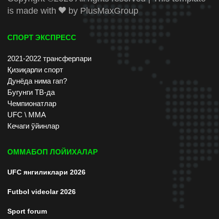
is made with
by
PlusMaxGroup
СПОРТ ЭКСПРЕСС
2021-2022 трансферлари
Қизиқарли спорт
Дунёда нима гап?
Бугунги ТВ-да
Чемпионатлар
UFC \ ММА
Кечаги ўйинлар
ОММАБОП ЛОЙИХАЛАР
UFC янгиликлари 2026
Futbol videolar 2026
Sport forum