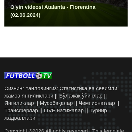
O'yin videosi Atalanta - Fiorentina
(02.06.2024)
Сизнинг танловингиз: Статистика ва севимли
жамоа янгиликлари || Бўлажак ўйинлар ||
Янгиликлар || Мусобақалар || Чемпионатлар ||
Трансферлар || LIVE натижалар || Турнир
жадваллари
Copyright ©
2026 All rights reserved | This template