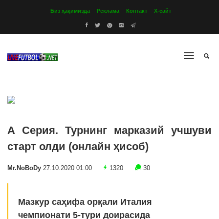
Биз ҳақимизда
Реклама
Контакт
Х-сайт
А Серия. Турнинг марказий учшуви
старт олди (онлайн ҳисоб)
Mr.NoBoDy
27.10.2020 01:00
1320
30
Мазкур саҳифа орқали Италия
чемпионати 5-тури доирасида