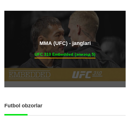
ММА (UFC) - janglari
UFC 310 Embedded (эпизод 5)
Futbol obzorlar