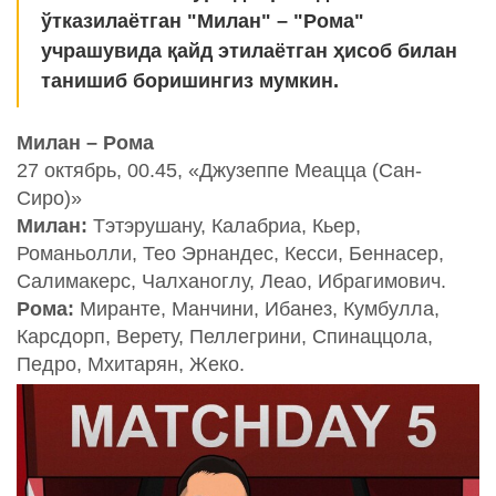
ўтказилаётган "Милан" – "Рома"
учрашувида қайд этилаётган ҳисоб билан
танишиб боришингиз мумкин.
Милан – Рома
27 октябрь, 00.45, «Джузеппе Меацца (Сан-
Сиро)»
Милан:
Тэтэрушану, Калабриа, Кьер,
Романьолли, Тео Эрнандес, Кесси, Беннасер,
Салимакерс, Чалханоглу, Леао, Ибрагимович.
Рома:
Миранте, Манчини, Ибанез, Кумбулла,
Карсдорп, Верету, Пеллегрини, Спинаццола,
Педро, Мхитарян, Жеко.