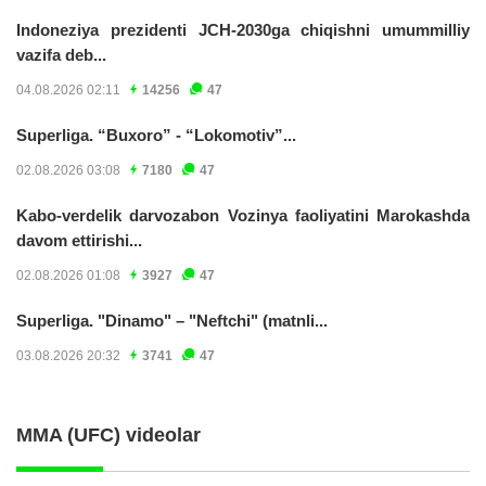
Indoneziya prezidenti JCH-2030ga chiqishni umummilliy
vazifa deb...
04.08.2026 02:11
14256
47
Superliga. “Buxoro” - “Lokomotiv”...
02.08.2026 03:08
7180
47
Kabo-verdelik darvozabon Vozinya faoliyatini Marokashda
davom ettirishi...
02.08.2026 01:08
3927
47
Superliga. "Dinamo" – "Neftchi" (matnli...
03.08.2026 20:32
3741
47
MMA (UFC) videolar