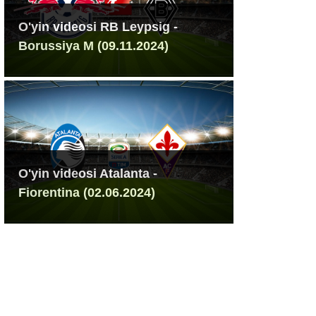
O'yin videosi RB Leypsig -
Borussiya M (09.11.2024)
O'yin videosi Atalanta -
Fiorentina (02.06.2024)