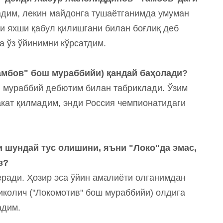
адим, лекин майдонга тушаётганимда умуман
и яхши қабул қилишгани билан боғлиқ деб
а ўз ўйинимни кўрсатдим.
амбов" бош мураббийи) қандай баҳолади?
н мураббий дебютим билан табриклади. Ўзим
кат қилмадим, энди Россия чемпионатидаги
и шундай тус олишини, яъни "Локо"да эмас,
из?
беради. Ҳозир эса ўйин амалиёти олганимдан
иколич ("Локомотив" бош мураббийи) олдига
адим.