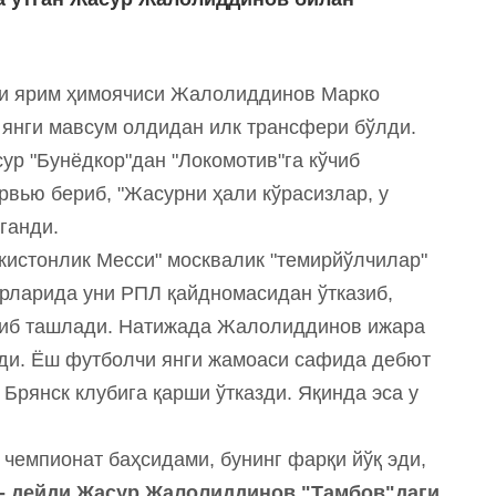
ли ярим ҳимоячиси Жалолиддинов Марко
 янги мавсум олдидан илк трансфери бўлди.
р "Бунёдкор"дан "Локомотив"га кўчиб
ервью бериб, "Жасурни ҳали кўрасизлар, у
ганди.
бекистонлик Месси" москвалик "темирйўлчилар"
ирларида уни РПЛ қайдномасидан ўтказиб,
ариб ташлади. Натижада Жалолиддинов ижара
лди. Ёш футболчи янги жамоаси сафида дебют
Брянск клубига қарши ўтказди. Яқинда эса у
 чемпионат баҳсидами, бунинг фарқи йўқ эди,
- дейди Жасур Жалолиддинов "Тамбов"даги