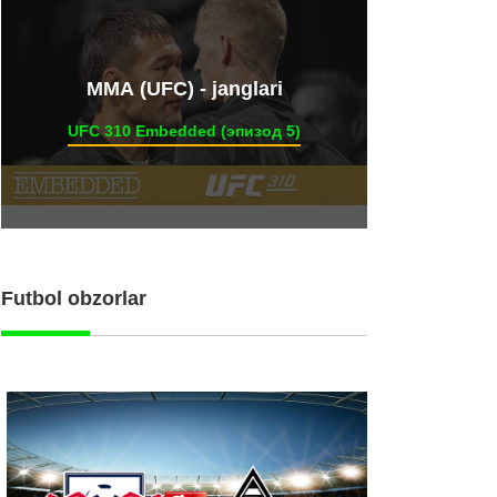
ММА (UFC) - janglari
UFC 310 Embedded (эпизод 5)
Futbol obzorlar