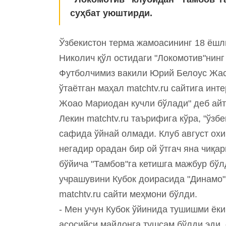
суҳбат уюштирди.
Ўзбекистон терма жамоасининг 18 ёш
Николич қўл остидаги "Локомотив"нинг
Футболчимиз вакили Юрий Белоус Жасу
ўтаётган маҳал matchtv.ru сайтига инт
Жоао Мариодан кучли бўлади" деб айт
Лекин matchtv.ru таърифига кўра, "ўз
сафида ўйнай олмади. Клуб август ох
негадир орадан бир ой ўтгач яна чиқ
бўйича "Тамбов"га кетишга мажбур бў
учрашувини Кубок доирасида "Динамо" 
matchtv.ru сайти меҳмони бўлди.
- Мен учун Кубок ўйинида тушишми ёки
асосийси майдонга тушсам бўлди эди,