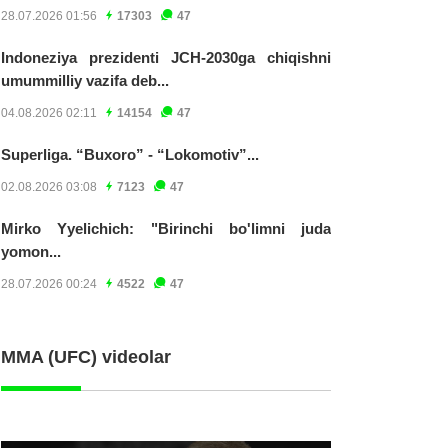
28.07.2026 01:56
17303
47
Indoneziya prezidenti JCH-2030ga chiqishni
umummilliy vazifa deb...
04.08.2026 02:11
14154
47
Superliga. “Buxoro” - “Lokomotiv”...
02.08.2026 03:08
7123
47
Mirko Yyelichich: "Birinchi bo'limni juda
yomon...
28.07.2026 00:24
4522
47
MMA (UFC) videolar