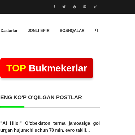
 Dasturlar
JONLI EFIR
BOSHQALAR
TOP
Bukmekerlar
ENG KO'P O'QILGAN POSTLAR
"Al Hilol" O'zbekiston terma jamoasiga gol
urgan hujumchi uchun 70 mln. evro taklif...