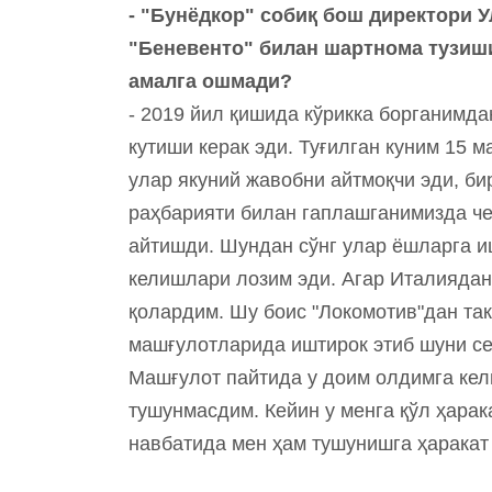
- "Бунёдкор" собиқ бош директори У
"Беневенто" билан шартнома тузиши
амалга ошмади?
- 2019 йил қишида кўрикка борганимда
кутиши керак эди. Туғилган куним 15 
улар якуний жавобни айтмоқчи эди, б
раҳбарияти билан гаплашганимизда че
айтишди. Шундан сўнг улар ёшларга и
келишлари лозим эди. Агар Италиядан 
қолардим. Шу боис "Локомотив"дан та
машғулотларида иштирок этиб шуни се
Машғулот пайтида у доим олдимга кел
тушунмасдим. Кейин у менга қўл ҳарак
навбатида мен ҳам тушунишга ҳаракат