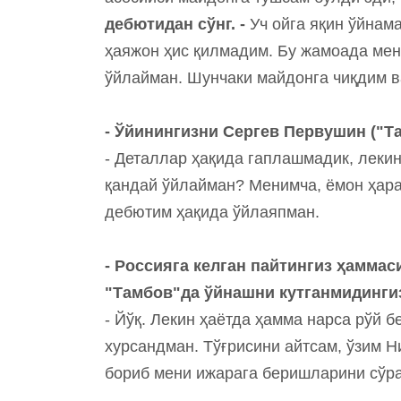
дебютидан сўнг. -
Уч ойга яқин ўйнам
ҳаяжон ҳис қилмадим. Бу жамоада мен
ўйлайман. Шунчаки майдонга чиқдим в
- Ўйинингизни Сергев Первушин ("Т
- Деталлар ҳақида гаплашмадик, леки
қандай ўйлайман? Менимча, ёмон ҳара
дебютим ҳақида ўйлаяпман.
- Россияга келган пайтингиз ҳаммас
"Тамбов"да ўйнашни кутганмидинг
- Йўқ. Лекин ҳаётда ҳамма нарса рўй 
хурсандман. Тўғрисини айтсам, ўзим Н
бориб мени ижарага беришларини сўр