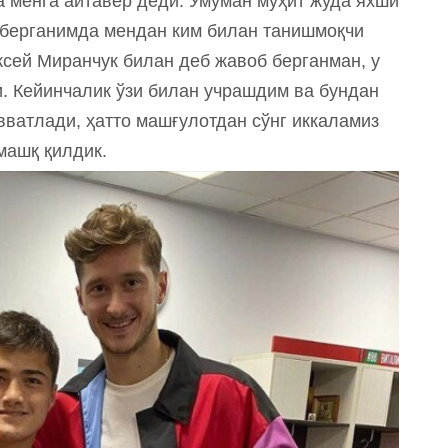
а менга айтавер деди. Умуман муҳит жуда яхши
 берганимда мендан ким билан танишмоқчи
сей Миранчук билан деб жавоб берганман, у
. Кейинчалик ўзи билан учрашдим ва бундан
вватлади, ҳатто машғулотдан сўнг иккаламиз
машқ қилдик.