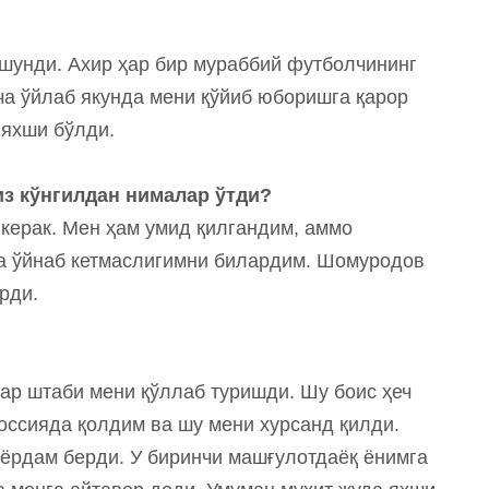
ушунди. Ахир ҳар бир мураббий футболчининг
ча ўйлаб якунда мени қўйиб юборишга қарор
 яхши бўлди.
из кўнгилдан нималар ўтди?
 керак. Мен ҳам умид қилгандим, аммо
да ўйнаб кетмаслигимни билардим. Шомуродов
рди.
ар штаби мени қўллаб туришди. Шу боис ҳеч
оссияда қолдим ва шу мени хурсанд қилди.
 ёрдам берди. У биринчи машғулотдаёқ ёнимга