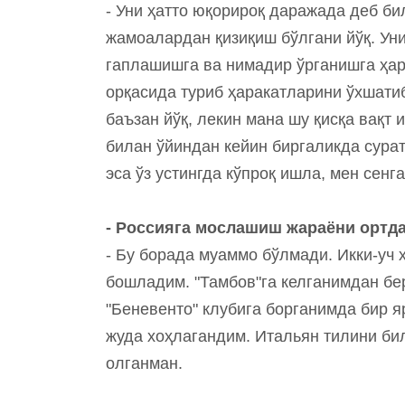
- Уни ҳатто юқорироқ даражада деб би
жамоалардан қизиқиш бўлгани йўқ. Уни
гаплашишга ва нимадир ўрганишга ҳар
орқасида туриб ҳаракатларини ўхшати
баъзан йўқ, лекин мана шу қисқа вақт
билан ўйиндан кейин биргаликда сурат
эса ўз устингда кўпроқ ишла, мен сенг
- Россияга мослашиш жараёни ортд
- Бу борада муаммо бўлмади. Икки-уч 
бошладим. "Тамбов"га келганимдан бе
"Беневенто" клубига борганимда бир 
жуда хоҳлагандим. Итальян тилини би
олганман.