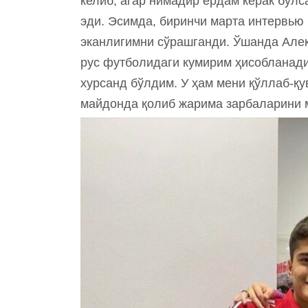
келиб, агар нимадир ёрдам керак бўлс
эди. Эсимда, биринчи марта интервью
эканлигимни сўрашганди. Ўшанда Алек
рус футболидаги кумирим ҳисобланади
хурсанд бўлдим. У ҳам мени қўллаб-қу
майдонда қолиб жарима зарбаларини 