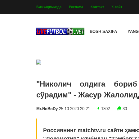
Биз ҳақимизда
Реклама
Контакт
Х-сайт
BOSH SAXIFA
YANG
"Николич олдига бори
сўрадим" - Жасур Жалолид
Mr.NoBoDy
25.10.2020 20:21
1302
30
Россиянинг matchtv.ru сайти ҳам
"Локомотив" клубидан "Тамбов"г