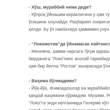
- Хўш, мураббий нима деди?
- Кўпроқ ўйнашим кераклигини у ҳам т
ўсишини хоҳлайди. Раҳбарият охирига
қилди. Бу ўз навбатида ҳаммамиз учун
- "Локомотив"да ўйнамаган пайтинг
- Менимча, ҳамма нарсага тўғри қараш
бирданига "Локо"нинг асосий таркиби
ҳам бир йилча "Ростов" захирасида ўти
- Ваҳима бўлмадими?
- Йўқ-йўқ. Жамоадошлар ва мураббийл
қандай ваҳимани кўрмадим. Муҳими, Р
"Локо"га энди келганимда Гилерме кўп