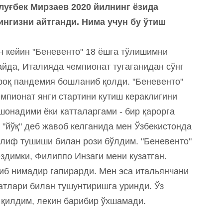
луғбек Мирзаев 2020 йилнинг ёзида
нгизни айтганди. Нима учун бу ўтиш
н кейин "Беневенто" 18 ёшга тўлишимни
майда, Италияда чемпионат тугаганидан сўнг
ироқ пандемия бошланиб қолди. "Беневенто"
мпионат янги стартини кутиш кераклигини
шонадими ёки катталаргами - бир қарорга
"йўқ" деб жавоб келганида мен Ўзбекистонда
клиф тушиши билан рози бўлдим. "Беневенто"
здимки, Филиппо Инзаги мени кузатган.
иб нимадир гапирарди. Мен эса итальянчани
атлари билан тушунтиришга уринди. Ўз
 қилдим, лекин барибир ўхшамади.