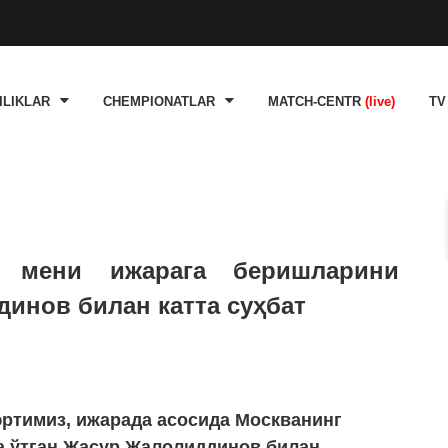
ILIKLAR
CHEMPIONATLAR
MATCH-CENTR
(live)
TV
б мени ижарага беришларини
динов билан катта суҳбат
юртимиз, ижарада асосида Москванинг
а ўтган Жасур Жалолиддинов билан