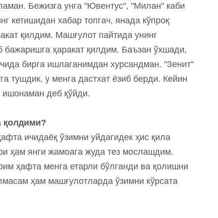
ламан. Бежизга унга "Ювентус", "Милан" каби
нг кетишидан хабар топгач, янада кўпроқ
акат қилдим. Машғулот пайтида унинг
б бажаришга ҳаракат қилдим. Баъзан ўхшади,
 ичида бирга ишлаганимдан хурсандман. "Зенит"
га тушдик, у менга дастхат ёзиб берди. Кейин
а ишонаман деб қўйди.
а қолдими?
ҳафта ичидаёқ ўзимни уйдагидек ҳис қила
ри ҳам янги жамоага жуда тез мослашдим.
ярим ҳафта менга етарли бўлганди ва қолишни
лмасам ҳам машғулотларда ўзимни кўрсата