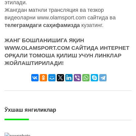
этилади.
Жангдан матнли трансляция ва тезкор
видеоларни www.olamsport.com сайтида ва
телеграмдаги саҳифамизда
кузатинг.
ЖАНГ БОШЛАНИШИГА ЯҚИН
WWW.OLAMSPORT.COM САЙТИДА
ИНТЕРНЕТ
ОРҚАЛИ ТОМОША ҚИЛИШ УЧУН ЛИНКЛАР
ЖОЙЛАШТИРИЛАДИ!
Ўхшаш янгиликлар