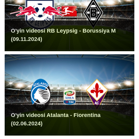
O'yin videosi RB Leypsig - Borussiya M
(09.11.2024)
O'yin videosi Atalanta - Fiorentina
(02.06.2024)