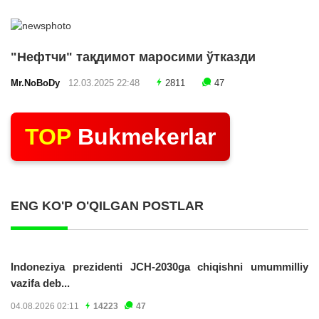
"Нефтчи" тақдимот маросими ўтказди
Mr.NoBoDy
12.03.2025 22:48
2811
47
TOP
Bukmekerlar
ENG KO'P O'QILGAN POSTLAR
Indoneziya prezidenti JCH-2030ga chiqishni umummilliy
vazifa deb...
04.08.2026 02:11
14223
47