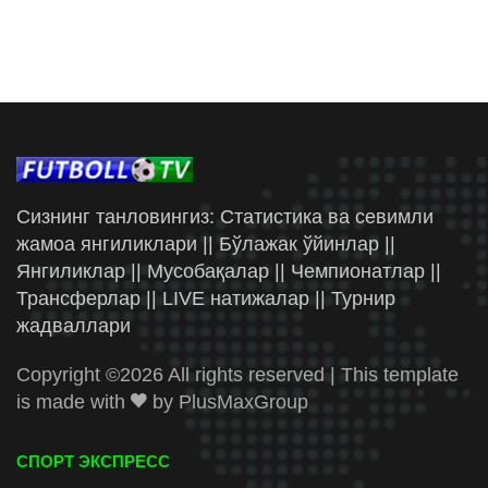
Сизнинг танловингиз: Статистика ва севимли
жамоа янгиликлари || Бўлажак ўйинлар ||
Янгиликлар || Мусобақалар || Чемпионатлар ||
Трансферлар || LIVE натижалар || Турнир
жадваллари
Copyright ©
2026 All rights reserved | This template
is made with
by
PlusMaxGroup
СПОРТ ЭКСПРЕСС