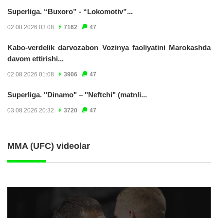
Superliga. “Buxoro” - “Lokomotiv”...
02.08.2026 03:08
7162
47
Kabo-verdelik darvozabon Vozinya faoliyatini Marokashda
davom ettirishi...
02.08.2026 01:08
3906
47
Superliga. "Dinamo" – "Neftchi" (matnli...
03.08.2026 20:32
3720
47
MMA (UFC) videolar