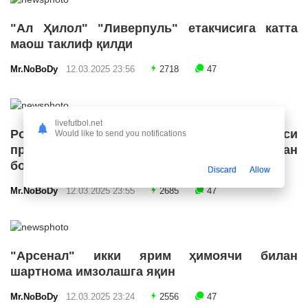
"Ал Ҳилол" "Ливерпуль" етакчисига катта
маош таклиф қилди
Mr.NoBoDy
12.03.2025 23:56
2718
47
livefutbol.net
Роналду Бразилия футбол конфедерацияси
Would like to send you notifications
президенти лавозимига номзодини қўйишдан
бош тортди
Discard
Allow
Mr.NoBoDy
12.03.2025 23:55
2685
47
"Арсенал" икки ярим ҳимоячи билан
шартнома имзолашга яқин
Mr.NoBoDy
12.03.2025 23:24
2556
47