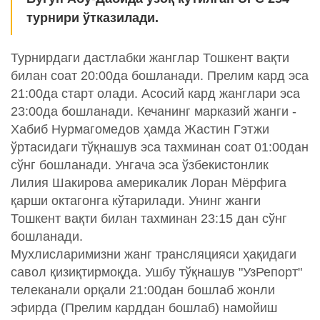
турнири ўтказилади.
Турнирдаги дастлабки жанглар Тошкент вақти
билан соат 20:00да бошланади. Прелим кард эса
21:00да старт олади. Асосий кард жанглари эса
23:00да бошланади. Кечанинг марказий жанги -
Хабиб Нурмагомедов ҳамда Жастин Гэтжи
ўртасидаги тўқнашув эса тахминан соат 01:00дан
сўнг бошланади. Унгача эса ўзбекистонлик
Лилия Шакирова америкалик Лоран Мёрфига
қарши октагонга кўтарилади. Унинг жанги
Тошкент вақти билан тахминан 23:15 дан сўнг
бошланади.
Мухлисларимизни жанг трансляцияси ҳақидаги
савол қизиқтирмоқда. Ушбу тўқнашув "УзРепорт"
телеканали орқали 21:00дан бошлаб жонли
эфирда (Прелим карддан бошлаб) намойиш