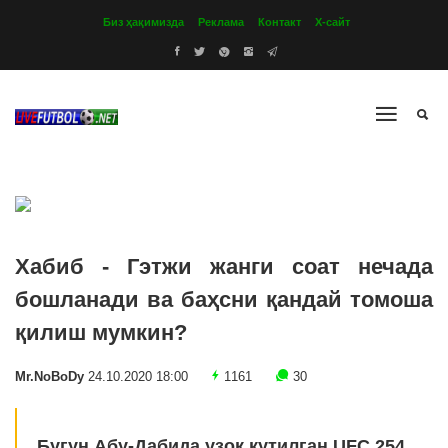
Биз ҳақимизда
Реклама
Контакт
Х-сайт
Хабиб - Гэтжи жанги соат нечада
бошланади ва баҳсни қандай томоша
қилиш мумкин?
Mr.NoBoDy
24.10.2020 18:00
1161
30
Бугун Абу-Дабида узоқ кутилган UFC 254