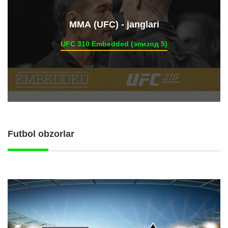
ММА (UFC) - janglari
UFC 310 Embedded (эпизод 5)
Futbol obzorlar