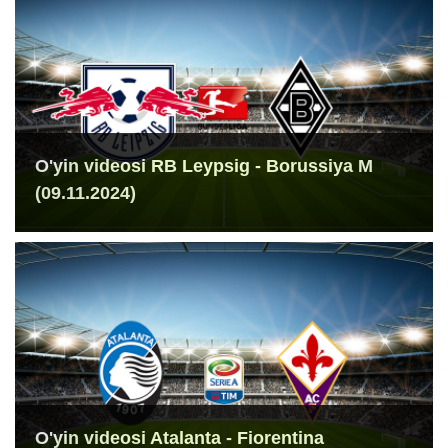
O'yin videosi RB Leypsig - Borussiya M
(09.11.2024)
O'yin videosi Atalanta - Fiorentina