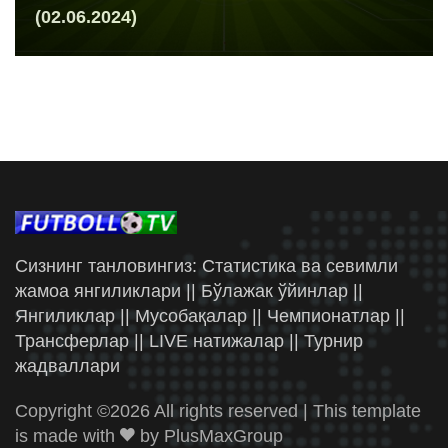
(02.06.2024)
Сизнинг танловингиз: Статистика ва севимли
жамоа янгиликлари || Бўлажак ўйинлар ||
Янгиликлар || Мусобақалар || Чемпионатлар ||
Трансферлар || LIVE натижалар || Турнир
жадваллари
Copyright ©
2026 All rights reserved | This template
is made with
by
PlusMaxGroup