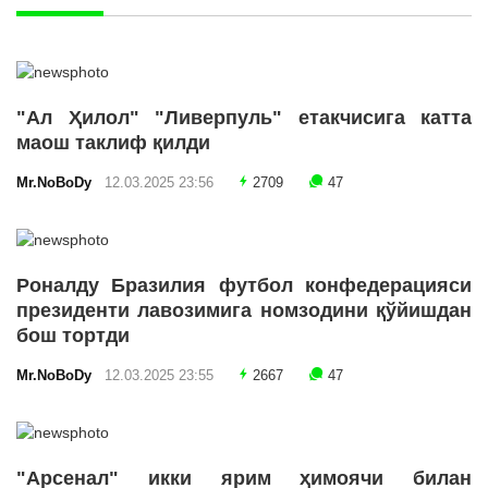
"Ал Ҳилол" "Ливерпуль" етакчисига катта
маош таклиф қилди
Mr.NoBoDy
12.03.2025 23:56
2709
47
Роналду Бразилия футбол конфедерацияси
президенти лавозимига номзодини қўйишдан
бош тортди
Mr.NoBoDy
12.03.2025 23:55
2667
47
"Арсенал" икки ярим ҳимоячи билан