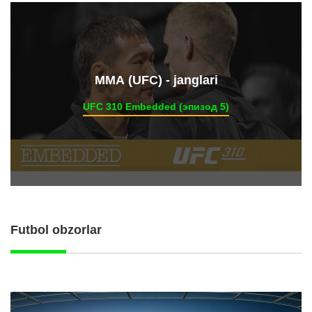
ММА (UFC) - janglari
UFC 310 Embedded (эпизод 5)
Futbol obzorlar