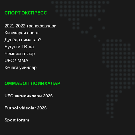
СПОРТ ЭКСПРЕСС
2021-2022 трансферлари
Қизиқарли спорт
Дунёда нима гап?
Бугунги ТВ-да
Чемпионатлар
UFC \ ММА
Кечаги ўйинлар
ОММАБОП ЛОЙИХАЛАР
UFC янгиликлари 2026
Futbol videolar 2026
Sport forum