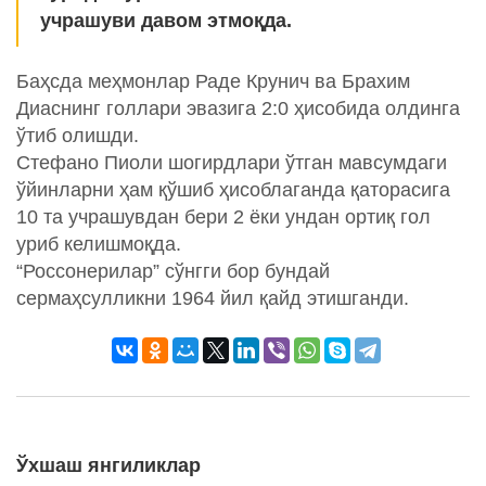
учрашуви давом этмоқда.
Баҳсда меҳмонлар Раде Крунич ва Брахим
Диаснинг голлари эвазига 2:0 ҳисобида олдинга
ўтиб олишди.
Стефано Пиоли шогирдлари ўтган мавсумдаги
ўйинларни ҳам қўшиб ҳисоблаганда қаторасига
10 та учрашувдан бери 2 ёки ундан ортиқ гол
уриб келишмоқда.
“Россонерилар” сўнгги бор бундай
сермаҳсулликни 1964 йил қайд этишганди.
Ўхшаш янгиликлар