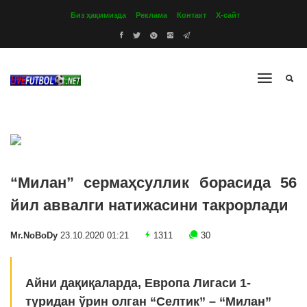
Биз ҳақимизда
Реклама
Контакт
Х-сайт
“Милан” сермаҳсуллик борасида 56
йил аввалги натижасини такрорлади
Mr.NoBoDy
23.10.2020 01:21
1311
30
Айни дақиқаларда, Европа Лигаси 1-
туридан ўрин олган “Селтик” – “Милан”