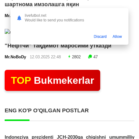
шартнома имзолашга яқин
livefutbol.net
Mr.NoBoDy
12.03.2025 23:24
2544
47
Would like to send you notifications
Discard
Allow
"Нефтчи" тақдимот маросими ўтказди
Mr.NoBoDy
12.03.2025 22:48
2802
47
TOP
Bukmekerlar
ENG KO'P O'QILGAN POSTLAR
Indoneziya prezidenti JCH-2030ga chiqishni umummilliy