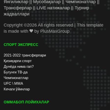
Янгиликлар || Мусобақалар || Чемпионатлар ||
Трансферлар || LIVE натижалар || Турнир
жадваллари
Copyright ©
2026 All rights reserved | This template
is made with
by
PlusMaxGroup
СПОРТ ЭКСПРЕСС
2021-2022 трансферлари
Қизиқарли спорт
Дунёда нима гап?
Бугунги ТВ-да
Чемпионатлар
UFC \ ММА
Кечаги ўйинлар
ОММАБОП ЛОЙИХАЛАР