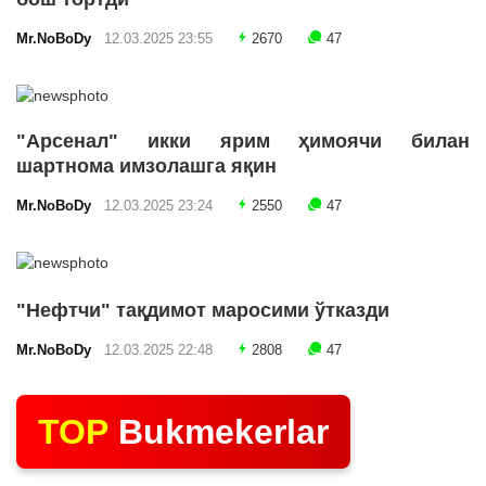
Mr.NoBoDy
12.03.2025 23:55
2670
47
"Арсенал" икки ярим ҳимоячи билан
шартнома имзолашга яқин
Mr.NoBoDy
12.03.2025 23:24
2550
47
"Нефтчи" тақдимот маросими ўтказди
Mr.NoBoDy
12.03.2025 22:48
2808
47
TOP
Bukmekerlar