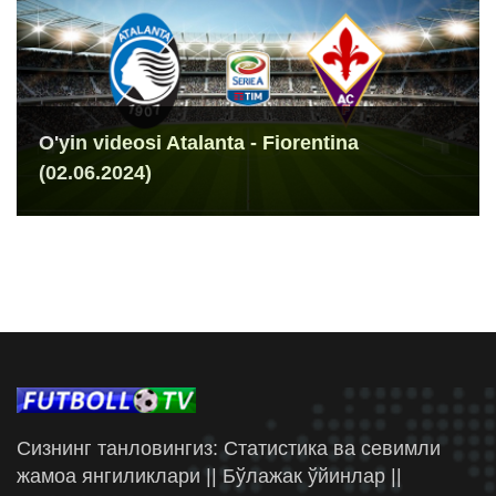
O'yin videosi Atalanta - Fiorentina
(02.06.2024)
Сизнинг танловингиз: Статистика ва севимли
жамоа янгиликлари || Бўлажак ўйинлар ||