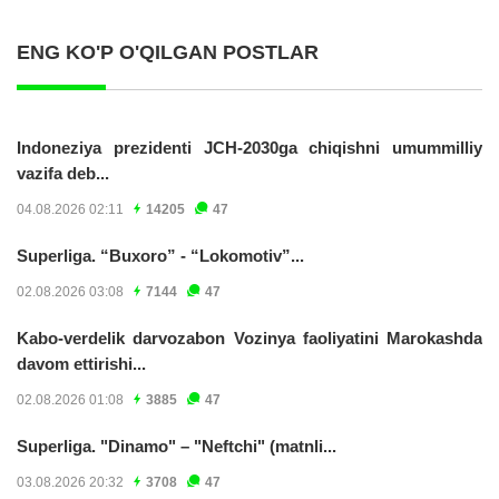
ENG KO'P O'QILGAN POSTLAR
Indoneziya prezidenti JCH-2030ga chiqishni umummilliy
vazifa deb...
04.08.2026 02:11
14205
47
Superliga. “Buxoro” - “Lokomotiv”...
02.08.2026 03:08
7144
47
Kabo-verdelik darvozabon Vozinya faoliyatini Marokashda
davom ettirishi...
02.08.2026 01:08
3885
47
Superliga. "Dinamo" – "Neftchi" (matnli...
03.08.2026 20:32
3708
47