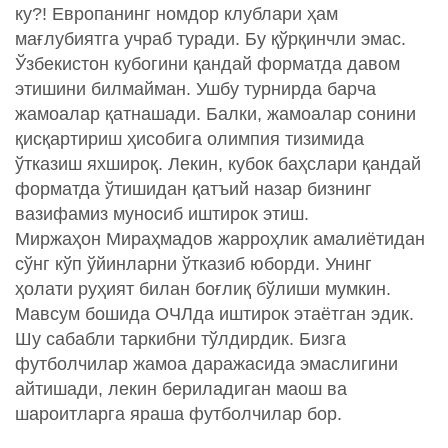
ку?! Европанинг номдор клублари ҳам
мағлубиятга учраб туради. Бу қўрқинчли эмас.
Ўзбекистон кубогини қандай форматда давом
этишини билмайман. Ушбу турнирда барча
жамоалар қатнашади. Балки, жамоалар сонини
қисқартириш ҳисобига олимпия тизимида
ўтказиш яхшироқ. Лекин, кубок баҳслари қандай
форматда ўтишидан қатъий назар бизнинг
вазифамиз муносиб иштирок этиш.
Миржаҳон Мираҳмадов жарроҳлик амалиётидан
сўнг кўп ўйинларни ўтказиб юборди. Унинг
ҳолати руҳият билан боғлиқ бўлиши мумкин.
Мавсум бошида ОЧЛда иштирок этаётган эдик.
Шу сабабли таркибни тўлдирдик. Бизга
футболчилар жамоа даражасида эмаслигини
айтишади, лекин бериладиган маош ва
шароитларга яраша футболчилар бор.