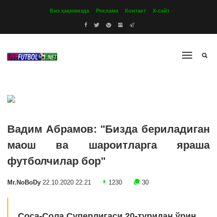
Биз ҳақимизда
Реклама
Контакт
Х-сайт
Вадим Абрамов: "Бизда бериладиган
маош ва шароитларга яраша
футболчилар бор"
Mr.NoBoDy
22.10.2020 22:21
1230
30
Cоcа-Cола Суперлигаси 20-туридан ўрин