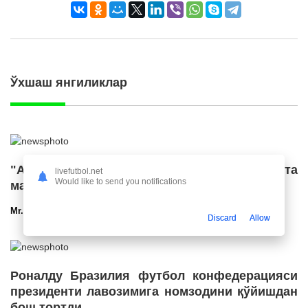
Ўхшаш янгиликлар
"Ал Ҳилол" "Ливерпуль" етакчисига катта
livefutbol.net
Would like to send you notifications
маош таклиф қилди
Mr.NoBoDy
12.03.2025 23:56
2712
47
Discard
Allow
Роналду Бразилия футбол конфедерацияси
президенти лавозимига номзодини қўйишдан
бош тортди