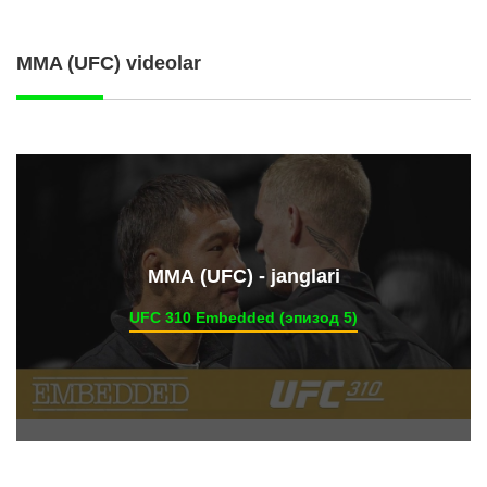
MMA (UFC) videolar
ММА (UFC) - janglari
UFC 310 Embedded (эпизод 5)