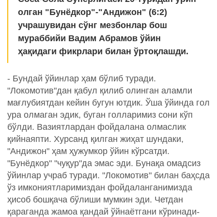
олган "Бунёдкор"-"Андижон" (6:2)
учрашувидан сўнг мезбонлар бош
мураббийи Вадим Абрамов ўйин
ҳақидаги фикрлари билан ўртоқлашди.
- Бундай ўйинлар ҳам бўлиб туради.
"Локомотив"дан қабул қилиб олинган аламли
мағлубиятдан кейин бугун ютдик. Ўша ўйинда гол
ура олмаган эдик, буган голларимиз сони кўп
бўлди. Вазиятлардан фойдалана олмаслик
қийнаяпти. Хурсанд қилган жиҳат шундаки,
"Андижон" ҳам ҳужумкор ўйин кўрсатди.
"Бунёдкор" "чуқур"да эмас эди. Бунақа омадсиз
ўйинлар учраб туради. "Локомотив" билан баҳсда
ўз имкониятларимиздан фойдаланганимизда
ҳисоб бошқача бўлиши мумкин эди. Четдан
қараганда жамоа қандай ўйнаётгани кўринади-