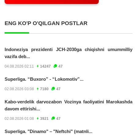
ENG KO'P O'QILGAN POSTLAR
Indoneziya prezidenti JCH-2030ga chiqishni umummilliy
vazifa deb...
04.08.2026 02:11
14247
47
Superliga. “Buxoro” - “Lokomotiv”...
02.08.2026 03:08
7180
47
Kabo-verdelik darvozabon Vozinya faoliyatini Marokashda
davom ettirishi...
02.08.2026 01:08
3921
47
Superliga. "Dinamo" – "Neftchi" (matnli...