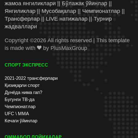
жамоа янгиликлари || Бўлажак ўйинлар ||
Янгиликлар || Мусобақалар || Чемпионатлар ||
Трансферлар || LIVE натижалар || Турнир
жадваллари
Copyright ©
2026 All rights reserved | This template
is made with
by
PlusMaxGroup
СПОРТ ЭКСПРЕСС
2021-2022 трансферлари
Қизиқарли спорт
Дунёда нима гап?
Бугунги ТВ-да
Чемпионатлар
UFC \ ММА
Кечаги ўйинлар
ОММАБОП ЛОЙИХАЛАР