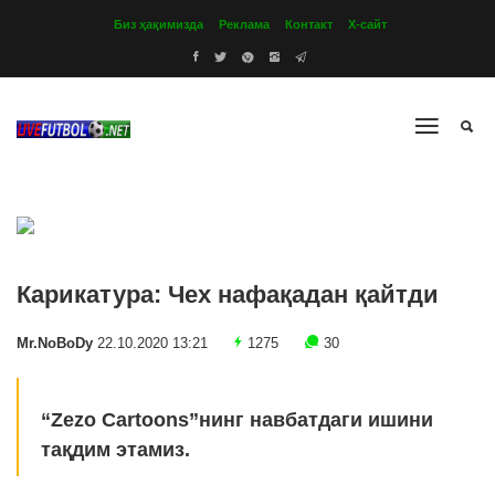
Биз ҳақимизда
Реклама
Контакт
Х-сайт
Карикатура: Чех нафақадан қайтди
Mr.NoBoDy
22.10.2020 13:21
1275
30
“Zezo Cartoons”нинг навбатдаги ишини
тақдим этамиз.