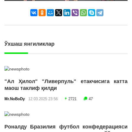
Ўхшаш янгиликлар
"Ал Ҳилол" "Ливерпуль" етакчисига катта
маош таклиф қилди
Mr.NoBoDy
12.03.2025 23:56
2721
47
Роналду Бразилия футбол конфедерацияси