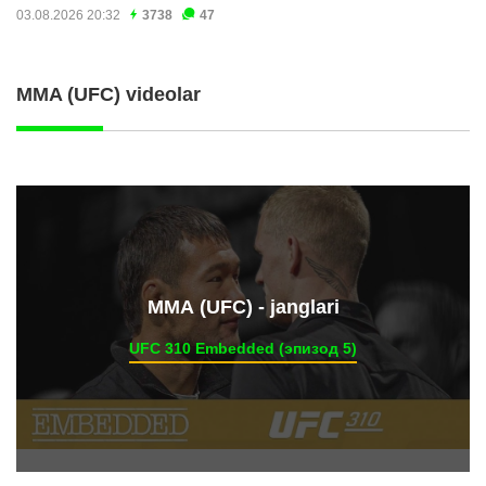
03.08.2026 20:32
3738
47
MMA (UFC) videolar
ММА (UFC) - janglari
UFC 310 Embedded (эпизод 5)