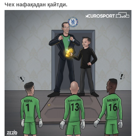
Чех нафақадан қайтди.