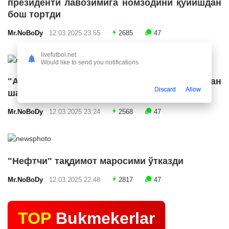
президенти лавозимига номзодини қўйишдан
бош тортди
Mr.NoBoDy
12.03.2025 23:55
2685
47
livefutbol.net
Would like to send you notifications
"Арсенал" икки ярим ҳимоячи билан
Discard
Allow
шартнома имзолашга яқин
Mr.NoBoDy
12.03.2025 23:24
2568
47
"Нефтчи" тақдимот маросими ўтказди
Mr.NoBoDy
12.03.2025 22:48
2817
47
TOP
Bukmekerlar