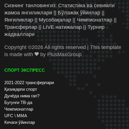
Сизнинг танловингиз: Статистика ва севимли
жамоа янгиликлари || Бўлажак ўйинлар ||
Янгиликлар || Мусобақалар || Чемпионатлар ||
Трансферлар || LIVE натижалар || Турнир
жадваллари
Copyright ©
2026 All rights reserved | This template
is made with
by
PlusMaxGroup
СПОРТ ЭКСПРЕСС
2021-2022 трансферлари
Қизиқарли спорт
Дунёда нима гап?
Бугунги ТВ-да
Чемпионатлар
UFC \ ММА
Кечаги ўйинлар