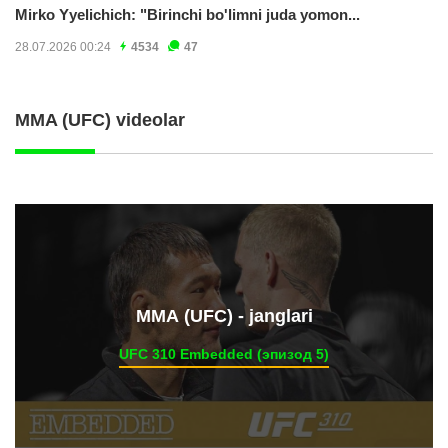
Mirko Yyelichich: "Birinchi bo'limni juda yomon...
28.07.2026 00:24
4534
47
MMA (UFC) videolar
ММА (UFC) - janglari
UFC 310 Embedded (эпизод 5)