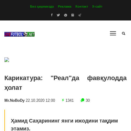
Биз ҳақимизда
Реклама
Контакт
Х-сайт
Карикатура: "Реал"да фавқулодда
ҳолат
Mr.NoBoDy
22.10.2020 12:00
1341
30
Ҳамид Саҳарининг янги ижодини тақдим
этамиз.