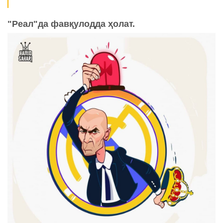
"Реал"да фавқулодда ҳолат.