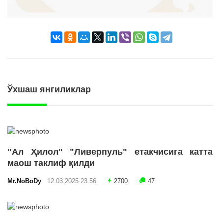
Ўхшаш янгиликлар
"Ал Ҳилол" "Ливерпуль" етакчисига катта
маош таклиф қилди
Mr.NoBoDy
12.03.2025 23:56
2700
47