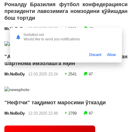
Роналду Бразилия футбол конфедерацияси
президенти лавозимига номзодини қўйишдан
бош тортди
Mr.NoBoDy
12.03.2025 23:55
2661
47
livefutbol.net
Would like to send you notifications
Discard
Allow
"Арсенал" икки ярим ҳимоячи билан
шартнома имзолашга яқин
Mr.NoBoDy
12.03.2025 23:24
2541
47
"Нефтчи" тақдимот маросими ўтказди
Mr.NoBoDy
12.03.2025 22:48
2799
47