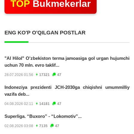
TOP
Bukmekerlar
ENG KO'P O'QILGAN POSTLAR
"Al Hilol" O'zbekiston terma jamoasiga gol urgan hujumchi
uchun 70 mln. evro taklif...
28.07.2026 01:56
17321
47
Indoneziya prezidenti JCH-2030ga chiqishni umummilliy
vazifa deb...
04.08.2026 02:11
14181
47
Superliga. “Buxoro” - “Lokomotiv”...
02.08.2026 03:08
7135
47