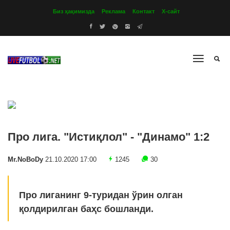
Биз ҳақимизда
Реклама
Контакт
Х-сайт
Про лига. "Истиқлол" - "Динамо" 1:2
Mr.NoBoDy
21.10.2020 17:00
1245
30
Про лиганинг 9-туридан ўрин олган
қолдирилган баҳс бошланди.