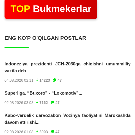
TOP
Bukmekerlar
ENG KO'P O'QILGAN POSTLAR
Indoneziya prezidenti JCH-2030ga chiqishni umummilliy
vazifa deb...
04.08.2026 02:11
14223
47
Superliga. “Buxoro” - “Lokomotiv”...
02.08.2026 03:08
7162
47
Kabo-verdelik darvozabon Vozinya faoliyatini Marokashda
davom ettirishi...
02.08.2026 01:08
3903
47