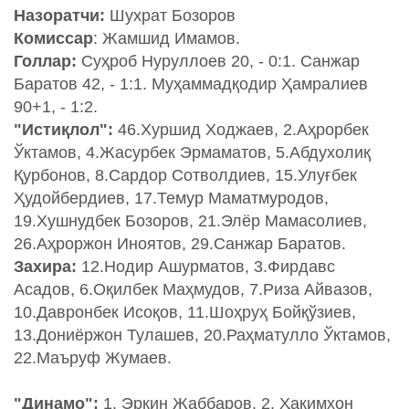
Назоратчи:
Шухрат Бозоров
Комиссар
: Жамшид Имамов.
Голлар:
Суҳроб Нуруллоев 20, - 0:1. Санжар
Баратов 42, - 1:1. Муҳаммадқодир Ҳамралиев
90+1, - 1:2.
"Истиқлол":
46.Хуршид Ходжаев, 2.Аҳрорбек
Ўктамов, 4.Жасурбек Эрмаматов, 5.Абдухолиқ
Қурбонов, 8.Сардор Сотволдиев, 15.Улуғбек
Ҳудойбердиев, 17.Темур Маматмуродов,
19.Хушнудбек Бозоров, 21.Элёр Мамасолиев,
26.Аҳроржон Иноятов, 29.Санжар Баратов.
Захира:
12.Нодир Ашурматов, 3.Фирдавс
Асадов, 6.Оқилбек Маҳмудов, 7.Риза Айвазов,
10.Давронбек Исоқов, 11.Шоҳруҳ Бойқўзиев,
13.Дониёржон Тулашев, 20.Раҳматулло Ўктамов,
22.Маъруф Жумаев.
"Динамо":
1. Эркин Жаббаров, 2. Ҳакимхон