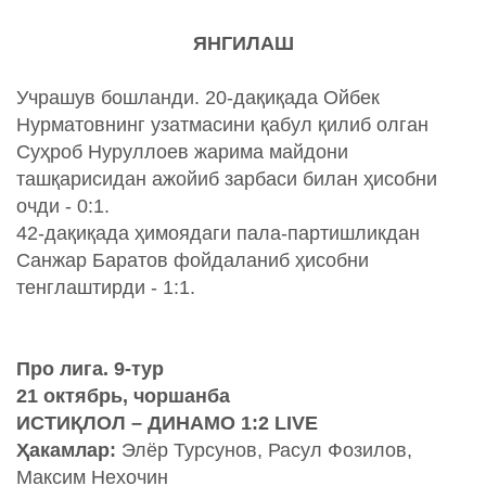
ЯНГИЛАШ
Учрашув бошланди. 20-дақиқада Ойбек
Нурматовнинг узатмасини қабул қилиб олган
Суҳроб Нуруллоев жарима майдони
ташқарисидан ажойиб зарбаси билан ҳисобни
очди - 0:1.
42-дақиқада ҳимоядаги пала-партишликдан
Санжар Баратов фойдаланиб ҳисобни
тенглаштирди - 1:1.
Про лига. 9-тур
21 октябрь, чоршанба
ИСТИҚЛОЛ – ДИНАМО 1:2 LIVE
Ҳакамлар:
Элёр Турсунов, Расул Фозилов,
Максим Нехочин