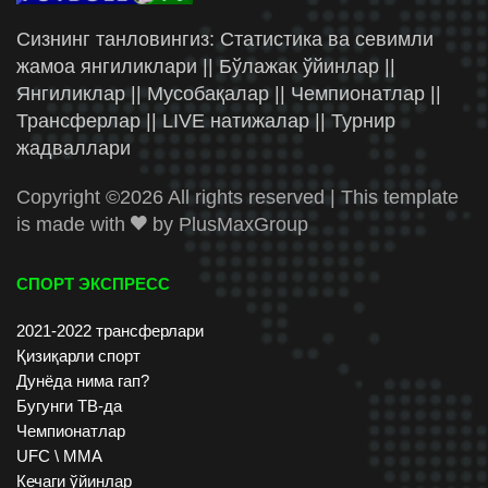
Сизнинг танловингиз: Статистика ва севимли
жамоа янгиликлари || Бўлажак ўйинлар ||
Янгиликлар || Мусобақалар || Чемпионатлар ||
Трансферлар || LIVE натижалар || Турнир
жадваллари
Copyright ©
2026 All rights reserved | This template
is made with
by
PlusMaxGroup
СПОРТ ЭКСПРЕСС
2021-2022 трансферлари
Қизиқарли спорт
Дунёда нима гап?
Бугунги ТВ-да
Чемпионатлар
UFC \ ММА
Кечаги ўйинлар