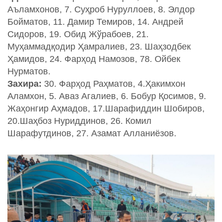
Аъламхонов, 7. Суҳроб Нуруллоев, 8. Элдор
Бойматов, 11. Дамир Темиров, 14. Андрей
Сидоров, 19. Обид Жўрабоев, 21.
Муҳаммадқодир Ҳамралиев, 23. Шаҳзодбек
Ҳамидов, 24. Фарҳод Намозов, 78. Ойбек
Нурматов.
Захира:
30. Фарҳод Раҳматов, 4.Ҳакимхон
Аламхон, 5. Аваз Агалиев, 6. Бобур Қосимов, 9.
Жаҳонгир Аҳмадов, 17.Шарафиддин Шобиров,
20.Шаҳбоз Нуриддинов, 26. Комил
Шарафутдинов, 27. Азамат Алланиёзов.