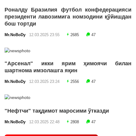
Роналду Бразилия футбол конфедерацияси
президенти лавозимига номзодини қўйишдан
бош тортди
Mr.NoBoDy
12.03.2025 23:55
2685
47
"Арсенал" икки ярим ҳимоячи билан
шартнома имзолашга яқин
Mr.NoBoDy
12.03.2025 23:24
2556
47
"Нефтчи" тақдимот маросими ўтказди
Mr.NoBoDy
12.03.2025 22:48
2808
47