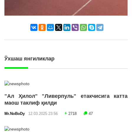
Ўхшаш янгиликлар
"Ал Ҳилол" "Ливерпуль" етакчисига катта
маош таклиф қилди
Mr.NoBoDy
12.03.2025 23:56
2718
47