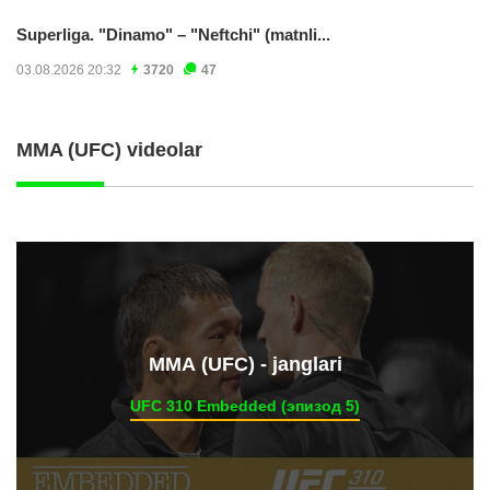
Superliga. "Dinamo" – "Neftchi" (matnli...
03.08.2026 20:32
3720
47
MMA (UFC) videolar
ММА (UFC) - janglari
UFC 310 Embedded (эпизод 5)