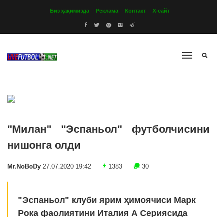
Биз ҳақимизда
Реклама
Контакт
Х-сайт
"Милан" "Эспаньол" футболчисини
нишонга олди
Mr.NoBoDy
27.07.2020 19:42
1383
30
"Эспаньол" клуби ярим ҳимоячиси Марк
Рока фаолиятини Италия А Сериясида