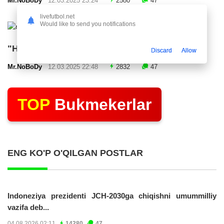
Mr.NoBoDy
12.03.2025 23:24
2580
47
livefutbol.net
Would like to send you notifications
"Нефтчи" тақдимот маросими ўтказди
Discard
Allow
Mr.NoBoDy
12.03.2025 22:48
2832
47
TOP
Bukmekerlar
ENG KO'P O'QILGAN POSTLAR
Indoneziya prezidenti JCH-2030ga chiqishni umummilliy
vazifa deb...
04.08.2026 02:11
14280
47