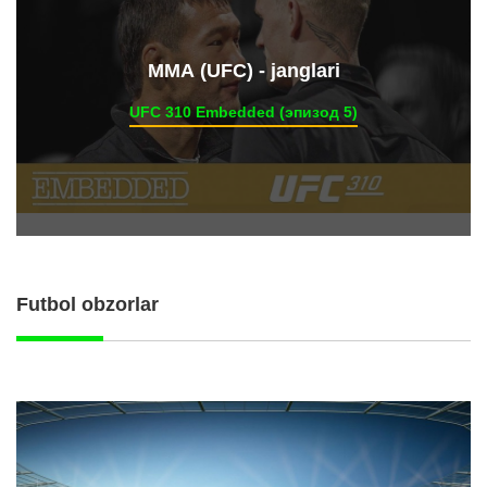
ММА (UFC) - janglari
UFC 310 Embedded (эпизод 5)
Futbol obzorlar