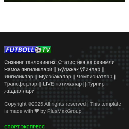
Сизнинг танловингиз: Статистика ва севимли
жамоа янгиликлари || Бўлажак ўйинлар ||
Янгиликлар || Мусобақалар || Чемпионатлар ||
Трансферлар || LIVE натижалар || Турнир
жадваллари
Copyright ©
2026 All rights reserved | This template
is made with
by
PlusMaxGroup
СПОРТ ЭКСПРЕСС