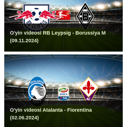
O'yin videosi RB Leypsig - Borussiya M
(09.11.2024)
O'yin videosi Atalanta - Fiorentina
(02.06.2024)