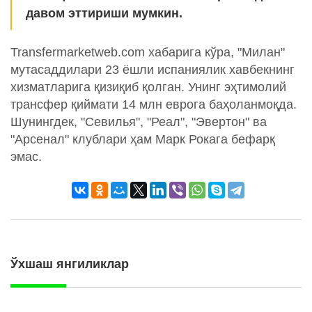
давом эттириши мумкин.
Transfermarketweb.com хабарига кўра, "Милан"
мутасаддилари 23 ёшли испаниялик хавбекнинг
хизматларига қизиқиб қолган. Унинг эҳтимолий
трансфер қиймати 14 млн еврога баҳоланмоқда.
Шунингдек, "Севилья", "Реал", "Эвертон" ва
"Арсенал" клублари ҳам Марк Рокага бефарқ
эмас.
Ўхшаш янгиликлар