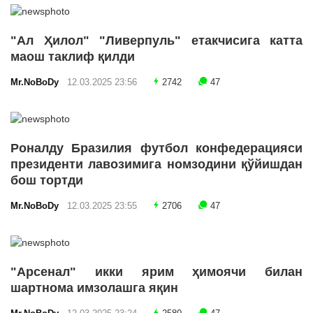
"Ал Ҳилол" "Ливерпуль" етакчисига катта
маош таклиф қилди
Mr.NoBoDy
12.03.2025 23:56
2742
47
Роналду Бразилия футбол конфедерацияси
президенти лавозимига номзодини қўйишдан
бош тортди
Mr.NoBoDy
12.03.2025 23:55
2706
47
"Арсенал" икки ярим ҳимоячи билан
шартнома имзолашга яқин