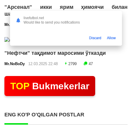
"Арсенал" икки ярим ҳимоячи билан
шартнома имзолашга яқин
livefutbol.net
Would like to send you notifications
Mr.NoBoDy
12.03.2025 23:24
2541
47
Discard
Allow
"Нефтчи" тақдимот маросими ўтказди
Mr.NoBoDy
12.03.2025 22:48
2799
47
TOP
Bukmekerlar
ENG KO'P O'QILGAN POSTLAR