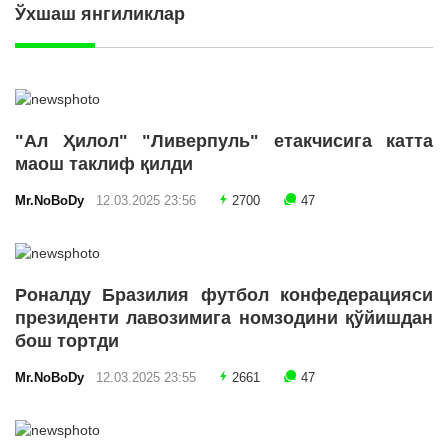
Ўхшаш янгиликлар
"Ал Ҳилол" "Ливерпуль" етакчисига катта
маош таклиф қилди
Mr.NoBoDy
12.03.2025 23:56
2700
47
Роналду Бразилия футбол конфедерацияси
президенти лавозимига номзодини қўйишдан
бош тортди
Mr.NoBoDy
12.03.2025 23:55
2661
47