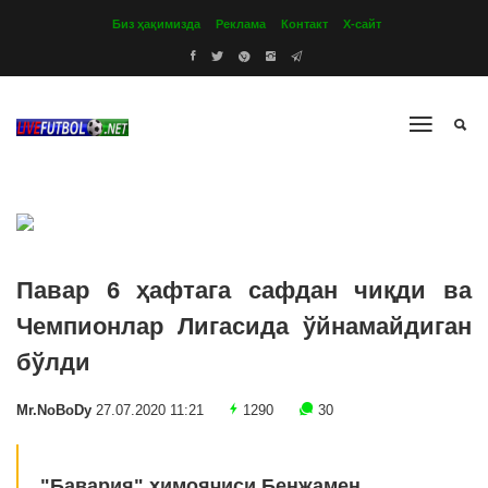
Биз ҳақимизда
Реклама
Контакт
Х-сайт
Павар 6 ҳафтага сафдан чиқди ва
Чемпионлар Лигасида ўйнамайдиган
бўлди
Mr.NoBoDy
27.07.2020 11:21
1290
30
"Бавария" ҳимоячиси Бенжамен