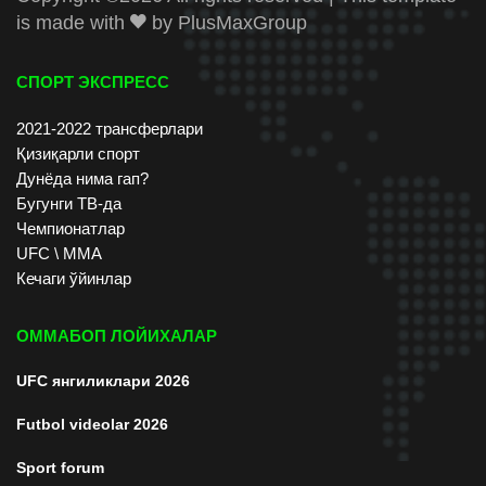
is made with
by
PlusMaxGroup
СПОРТ ЭКСПРЕСС
2021-2022 трансферлари
Қизиқарли спорт
Дунёда нима гап?
Бугунги ТВ-да
Чемпионатлар
UFC \ ММА
Кечаги ўйинлар
ОММАБОП ЛОЙИХАЛАР
UFC янгиликлари 2026
Futbol videolar 2026
Sport forum