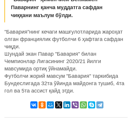
Паварнинг қанча муддатга сафдан
чиққани маълум бўлди.
"Бавария"нинг кечаги машғулотларида жароҳат
олган франциялик футболчи 6 ҳафтага сафдан
чиқди.
Шундай экан Павар "Бавария" билан
Чемпионлар Лигасининг 2020/21 йилги
мавсумида ортиқ ўйнамайди.
Футболчи жорий мавсум "Бавария" таркибида
Бундеслигада 32та ўйинда майдонга тушиб, 4та
гол ва 5та ассист қайд этди.