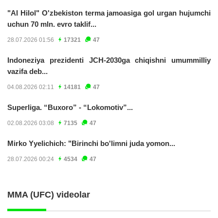
"Al Hilol" O'zbekiston terma jamoasiga gol urgan hujumchi
uchun 70 mln. evro taklif...
28.07.2026 01:56
17321
47
Indoneziya prezidenti JCH-2030ga chiqishni umummilliy
vazifa deb...
04.08.2026 02:11
14181
47
Superliga. “Buxoro” - “Lokomotiv”...
02.08.2026 03:08
7135
47
Mirko Yyelichich: "Birinchi bo'limni juda yomon...
28.07.2026 00:24
4534
47
MMA (UFC) videolar