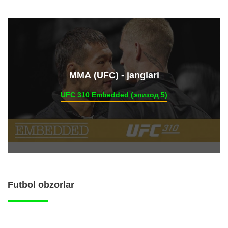
ММА (UFC) - janglari
UFC 310 Embedded (эпизод 5)
Futbol obzorlar