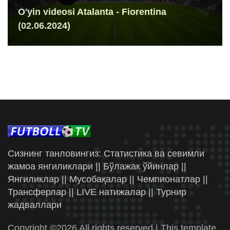
O'yin videosi Atalanta - Fiorentina
(02.06.2024)
Сизнинг танловингиз: Статистика ва севимли
жамоа янгиликлари || Бўлажак ўйинлар ||
Янгиликлар || Мусобақалар || Чемпионатлар ||
Трансферлар || LIVE натижалар || Турнир
жадваллари
Copyright ©
2026 All rights reserved | This template