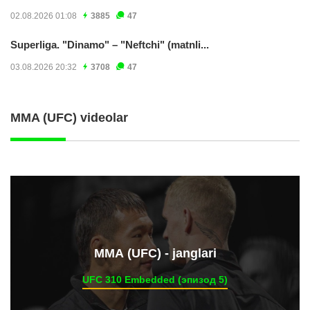
02.08.2026 01:08
3885
47
Superliga. "Dinamo" – "Neftchi" (matnli...
03.08.2026 20:32
3708
47
MMA (UFC) videolar
ММА (UFC) - janglari
UFC 310 Embedded (эпизод 5)