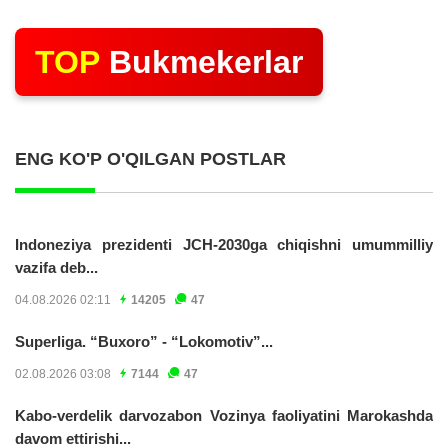
TOP
Bukmekerlar
ENG KO'P O'QILGAN POSTLAR
Indoneziya prezidenti JCH-2030ga chiqishni umummilliy
vazifa deb...
04.08.2026 02:11
14205
47
Superliga. “Buxoro” - “Lokomotiv”...
02.08.2026 03:08
7144
47
Kabo-verdelik darvozabon Vozinya faoliyatini Marokashda
davom ettirishi...