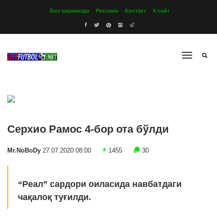
Биз ҳақимизда
Реклама
Контакт
Х-сайт
Серхио Рамос 4-бор ота бўлди
Mr.NoBoDy
27.07.2020 08:00
1455
30
“Реал” сардори оиласида навбатдаги
чақалоқ туғилди.