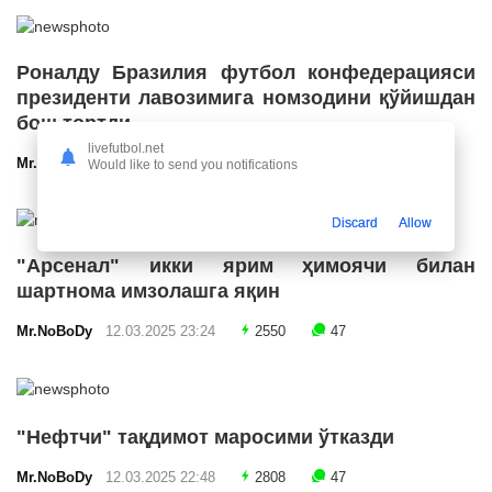
Роналду Бразилия футбол конфедерацияси
президенти лавозимига номзодини қўйишдан
бош тортди
livefutbol.net
Mr.NoBoDy
12.03.2025 23:55
2670
47
Would like to send you notifications
Discard
Allow
"Арсенал" икки ярим ҳимоячи билан
шартнома имзолашга яқин
Mr.NoBoDy
12.03.2025 23:24
2550
47
"Нефтчи" тақдимот маросими ўтказди
Mr.NoBoDy
12.03.2025 22:48
2808
47