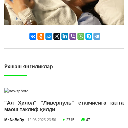
Ўхшаш янгиликлар
"Ал Ҳилол" "Ливерпуль" етакчисига катта
маош таклиф қилди
Mr.NoBoDy
12.03.2025 23:56
2715
47