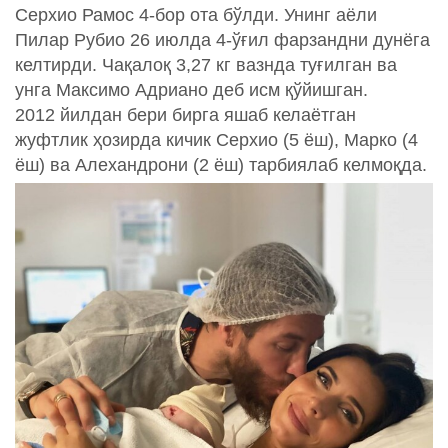
Серхио Рамос 4-бор ота бўлди. Унинг аёли
Пилар Рубио 26 июлда 4-ўғил фарзандни дунёга
келтирди. Чақалоқ 3,27 кг вазнда туғилган ва
унга Максимо Адриано деб исм қўйишган.
2012 йилдан бери бирга яшаб келаётган
жуфтлик ҳозирда кичик Серхио (5 ёш), Марко (4
ёш) ва Алехандрони (2 ёш) тарбиялаб келмоқда.