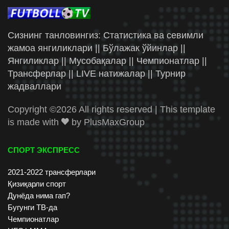
Сизнинг танловингиз: Статистика ва севимли
жамоа янгиликлари || Бўлажак ўйинлар ||
Янгиликлар || Мусобақалар || Чемпионатлар ||
Трансферлар || LIVE натижалар || Турнир
жадваллари
Copyright ©
2026 All rights reserved | This template
is made with
by
PlusMaxGroup
СПОРТ ЭКСПРЕСС
2021-2022 трансферлари
Қизиқарли спорт
Дунёда нима гап?
Бугунги ТВ-да
Чемпионатлар