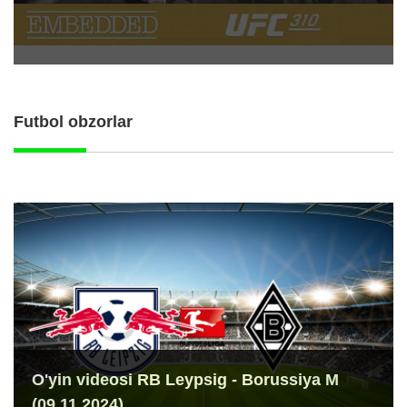
Futbol obzorlar
O'yin videosi RB Leypsig - Borussiya M
(09.11.2024)