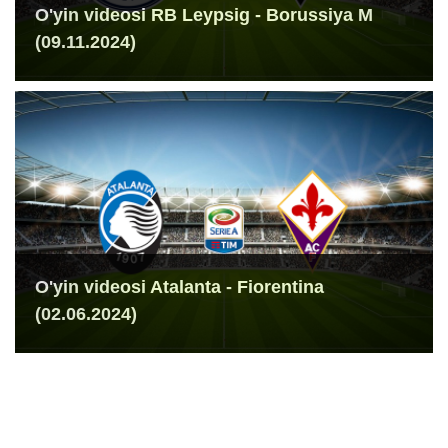
O'yin videosi RB Leypsig - Borussiya M
(09.11.2024)
O'yin videosi Atalanta - Fiorentina
(02.06.2024)