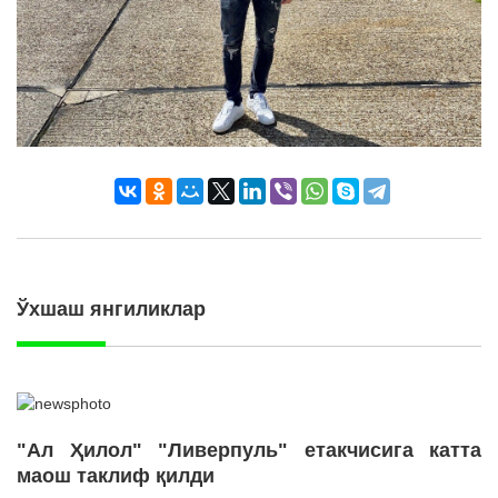
Ўхшаш янгиликлар
"Ал Ҳилол" "Ливерпуль" етакчисига катта
маош таклиф қилди