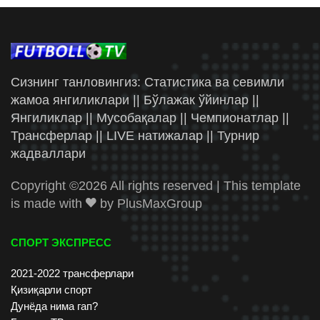
Сизнинг танловингиз: Статистика ва севимли
жамоа янгиликлари || Бўлажак ўйинлар ||
Янгиликлар || Мусобақалар || Чемпионатлар ||
Трансферлар || LIVE натижалар || Турнир
жадваллари
Copyright ©
2026 All rights reserved | This template
is made with
by
PlusMaxGroup
СПОРТ ЭКСПРЕСС
2021-2022 трансферлари
Қизиқарли спорт
Дунёда нима гап?