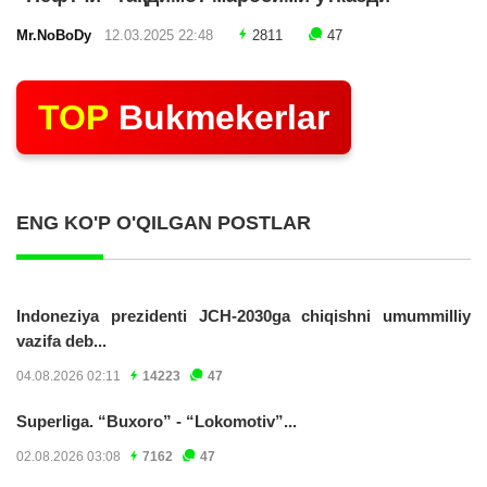
Mr.NoBoDy
12.03.2025 22:48
2811
47
TOP
Bukmekerlar
ENG KO'P O'QILGAN POSTLAR
Indoneziya prezidenti JCH-2030ga chiqishni umummilliy
vazifa deb...
04.08.2026 02:11
14223
47
Superliga. “Buxoro” - “Lokomotiv”...
02.08.2026 03:08
7162
47