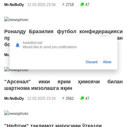
Mr.NoBoDy
12.03.2025 23:56
2718
47
Роналду Бразилия футбол конфедерацияси
президенти лавозимига номзодини қўйишдан
livefutbol.net
бош тортди
Would like to send you notifications
Mr.NoBoDy
12.03.2025 23:55
2685
47
Discard
Allow
"Арсенал" икки ярим ҳимоячи билан
шартнома имзолашга яқин
Mr.NoBoDy
12.03.2025 23:24
2562
47
"Нефтчи" тақдимот маросими ўтказди