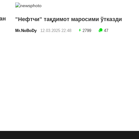
ан
"Нефтчи" тақдимот маросими ўтказди
Mr.NoBoDy
12.03.2025 22:48
2799
47