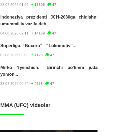
28.07.2026 01:56
17306
47
Indoneziya prezidenti JCH-2030ga chiqishni
umummilliy vazifa deb...
04.08.2026 02:11
14169
47
Superliga. “Buxoro” - “Lokomotiv”...
02.08.2026 03:08
7129
47
Mirko Yyelichich: "Birinchi bo'limni juda
yomon...
28.07.2026 00:24
4528
47
MMA (UFC) videolar