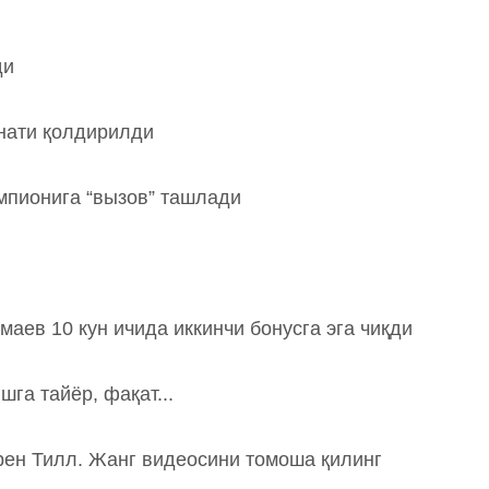
ди
нати қолдирилди
мпионига “вызов” ташлади
маев 10 кун ичида иккинчи бонусга эга чиқди
га тайёр, фақат...
аррен Тилл. Жанг видеосини томоша қилинг