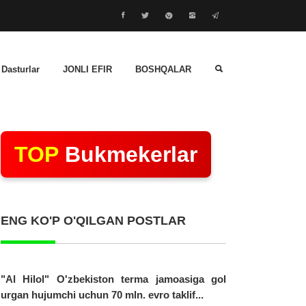
 Dasturlar
JONLI EFIR
BOSHQALAR
TOP
Bukmekerlar
ENG KO'P O'QILGAN POSTLAR
"Al Hilol" O'zbekiston terma jamoasiga gol
urgan hujumchi uchun 70 mln. evro taklif...