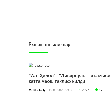
Ўхшаш янгиликлар
"Ал Ҳилол" "Ливерпуль" етакчиси
катта маош таклиф қилди
Mr.NoBoDy
12.03.2025 23:56
2697
47