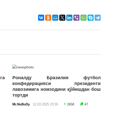
га
Роналду Бразилия футбол
конфедерацияси президенти
лавозимига номзодини қўйишдан бош
тортди
Mr.NoBoDy
12.03.2025 23:55
2658
47