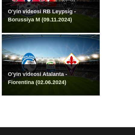
O'yin videosi RB Leypsig -
Borussiya M (09.11.2024)
O'yin videosi Atalanta -
Fiorentina (02.06.2024)