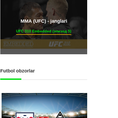
ММА (UFC) - janglari
UFC 310 Embedded (эпизод 5)
Futbol obzorlar