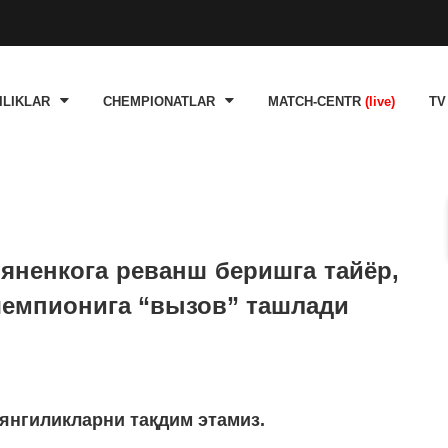
ILIKLAR
CHEMPIONATLAR
MATCH-CENTR
(live)
TV
ьяненкога реванш беришга тайёр,
 чемпионига “вызов” ташлади
а янгиликларни тақдим этамиз.