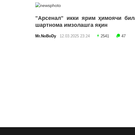
"Арсенал" икки ярим ҳимоячи бил
шартнома имзолашга яқин
Mr.NoBoDy
12.03.2025 23:24
2541
47