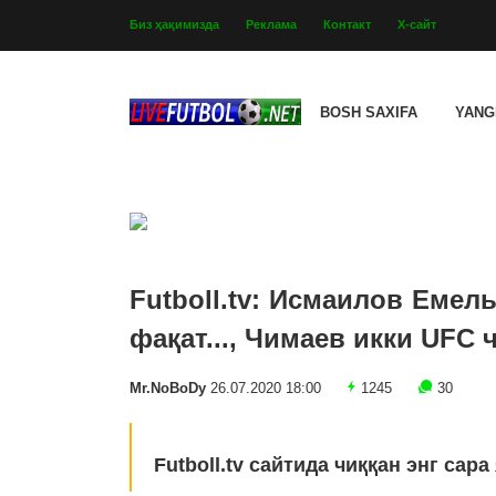
Биз ҳақимизда
Реклама
Контакт
Х-сайт
BOSH SAXIFA
YANG
Futboll.tv: Исмаилов Емел
фақат..., Чимаев икки UFC
Mr.NoBoDy
26.07.2020 18:00
1245
30
Futboll.tv сайтида чиққан энг сар