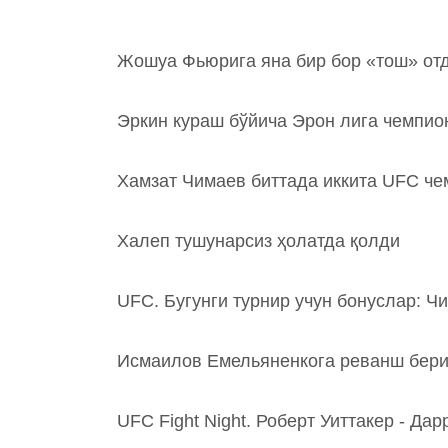
Жошуа Фьюрига яна бир бор «тош» от
Эркин кураш бўйича Эрон лига чемпио
Хамзат Чимаев биттада иккита UFC че
Халеп тушунарсиз ҳолатда қолди
UFC. Бугунги турнир учун бонуслар: Чи
Исмаилов Емельяненкога реванш бериш
UFC Fight Night. Роберт Уиттакер - Д